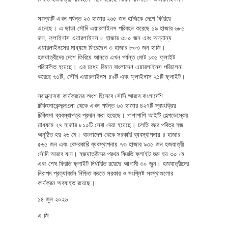
সংস্থাটি এখন পর্যন্ত ২৩ হাজার ২৬৫ জন হাজিকে দেশে ফিরিয়ে
এনেছে। এ ছাড়া সৌদি এয়ারলাইনস পরিবহন করেছে ১৯ হাজার ৬৮৫
জন, ফ্লাইনাস এয়ারলাইনস ৮ হাজার ৩৮০ জন এবং অন্যান্য
এয়ারলাইনসের মাধ্যমে ফিরেছেন ৩ হাজার ৮০৩ জন হাজি।
হজযাত্রীদের দেশে ফিরিয়ে আনতে এখন পর্যন্ত মোট ১৩১ ফ্লাইট
পরিচালিত হয়েছে। এর মধ্যে বিমান বাংলাদেশ এয়ারলাইনস পরিচালনা
করেছে ৬১টি, সৌদি এয়ারলাইনস ৪৯টি এবং ফ্লাইনাস ২১টি ফ্লাইট।
স্বাস্থ্যসেবা কার্যক্রমের অংশ হিসেবে সৌদি আরবে বাংলাদেশি
চিকিৎসাকেন্দ্রগুলো থেকে এখন পর্যন্ত ৬৩ হাজার ৪২৭টি স্বয়ংক্রিয়
চিকিৎসা ব্যবস্থাপত্র প্রদান করা হয়েছে। পাশাপাশি আইটি হেল্পডেস্কের
মাধ্যমে ২৭ হাজার ৮১০টি সেবা দেয়া হয়েছে। চলতি বছর পবিত্র হজ
অনুষ্ঠিত হয় ২৬ মে। বাংলাদেশ থেকে সরকারি ব্যবস্থাপনায় ৪ হাজার
৫৬৫ জন এবং বেসরকারি ব্যবস্থাপনায় ৭৩ হাজার ৯৩৫ জন হজযাত্রী
সৌদি আরবে যান। হজযাত্রীদের প্রথম ফিরতি ফ্লাইট শুরু হয় ৩০ মে
এবং শেষ ফিরতি ফ্লাইট নির্ধারিত রয়েছে আগামী ৩০ জুন। হজযাত্রীদের
নিরাপদ প্রত্যাবর্তন নিশ্চিত করতে সরকার ও সংশ্লিষ্ট সংস্থাগুলোর
কার্যক্রম অব্যাহত রয়েছে।
১৪ জুন ২০২৬
এ জি