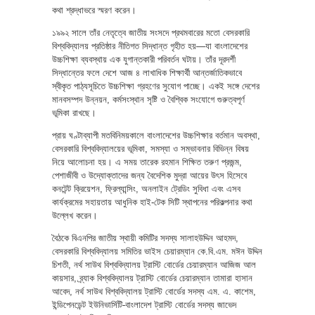
কথা শ্রদ্ধাভরে স্মরণ করেন।
১৯৯২ সালে তাঁর নেতৃত্বে জাতীয় সংসদে প্রথমবারের মতো বেসরকারি
বিশ্ববিদ্যালয় প্রতিষ্ঠার নীতিগত সিদ্ধান্ত গৃহীত হয়—যা বাংলাদেশের
উচ্চশিক্ষা ব্যবস্থায় এক যুগান্তকারী পরিবর্তন ঘটায়। তাঁর দূরদর্শী
সিদ্ধান্তের ফলে দেশে আজ ৪ লাখাধিক শিক্ষার্থী আন্তর্জাতিকভাবে
স্বীকৃত পাঠ্যসূচিতে উচ্চশিক্ষা গ্রহণের সুযোগ পাচ্ছে। একই সঙ্গে দেশের
মানবসম্পদ উন্নয়ন, কর্মসংস্থান সৃষ্টি ও বৈশ্বিক সংযোগে গুরুত্বপূর্ণ
ভূমিকা রাখছে।
প্রায় ঘণ্টাব্যাপী মতবিনিময়কালে বাংলাদেশের উচ্চশিক্ষার বর্তমান অবস্থা,
বেসরকারি বিশ্ববিদ্যালয়ের ভূমিকা, সমস্যা ও সম্ভাবনার বিভিন্ন বিষয়
নিয়ে আলোচনা হয়। এ সময় তারেক রহমান শিক্ষিত তরুণ প্রজন্ম,
পেশাজীবী ও উদ্যোক্তাদের জন্য বৈদেশিক মুদ্রা আয়ের উৎস হিসেবে
কনটেন্ট ক্রিয়েশন, ফ্রিল্যান্সিং, অনলাইন ট্রেডিং সুবিধা এবং এসব
কার্যক্রমের সহায়তায় আধুনিক হাই-টেক সিটি স্থাপনের পরিকল্পনার কথা
উল্লেখ করেন।
বৈঠকে বিএনপির জাতীয় স্থায়ী কমিটির সদস্য সালাহউদ্দিন আহমদ,
বেসরকারি বিশ্ববিদ্যালয় সমিতির ভাইস চেয়ারম্যান কে.বি.এম. মঈন উদ্দিন
চিশতী, নর্থ সাউথ বিশ্ববিদ্যালয় ট্রাস্টি বোর্ডের চেয়ারম্যান আজিজ আল
কায়সার, ব্র্যাক বিশ্ববিদ্যালয় ট্রাস্টি বোর্ডের চেয়ারম্যান তামারা হাসান
আবেদ, নর্থ সাউথ বিশ্ববিদ্যালয় ট্রাস্টি বোর্ডের সদস্য এম. এ. কাশেম,
ইন্ডিপেনডেন্ট ইউনিভার্সিটি-বাংলাদেশ ট্রাস্টি বোর্ডের সদস্য জাভেদ