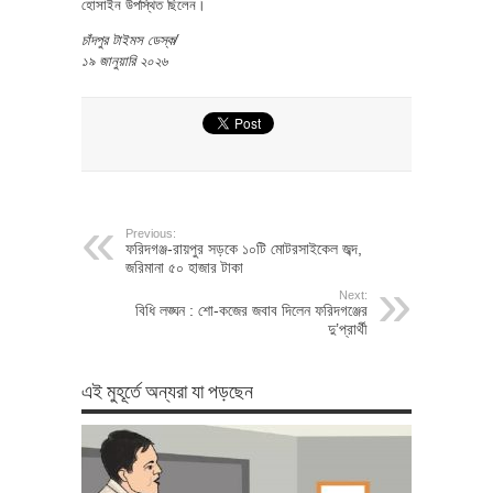
হোসাইন উপস্থিত ছিলেন।
চাঁদপুর টাইমস ডেস্ক/
১৯ জানুয়ারি ২০২৬
Previous:
ফরিদগঞ্জ-রায়পুর সড়কে ১০টি মোটরসাইকেল জব্দ,
জরিমানা ৫০ হাজার টাকা
Next:
বিধি লঙ্ঘন : শো-কজের জবাব দিলেন ফরিদগঞ্জের
দু’প্রার্থী
এই মুহূর্তে অন্যরা যা পড়ছেন