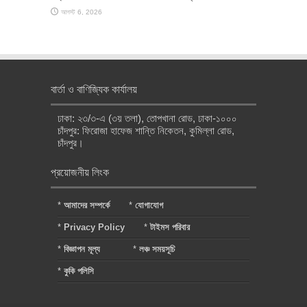
আগস্ট 6, 2026
বার্তা ও বাণিজ্যিক কার্যালয়
ঢাকা: ২৩/৩-এ (৩য় তলা), তোপখানা রোড, ঢাকা-১০০০
চাঁদপুর: ফিরোজা হাফেজ শান্তি নিকেতন, কুমিল্লা রোড,
চাঁদপুর।
প্রয়োজনীয় লিংক
*
আমাদের সম্পর্কে
*
যোগাযোগ
*
Privacy Policy
*
টাইমস পরিবার
*
বিজ্ঞাপন মূল্য
*
লঞ্চ সময়সূচি
*
কুকি পলিসি