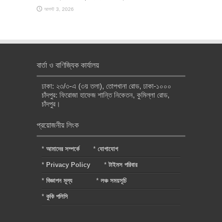
আগস্ট 3, 2026
বার্তা ও বাণিজ্যিক কার্যালয়
ঢাকা: ২৩/৩-এ (৩য় তলা), তোপখানা রোড, ঢাকা-১০০০
চাঁদপুর: ফিরোজা হাফেজ শান্তি নিকেতন, কুমিল্লা রোড,
চাঁদপুর।
প্রয়োজনীয় লিংক
*
আমাদের সম্পর্কে
*
যোগাযোগ
*
Privacy Policy
*
টাইমস পরিবার
*
বিজ্ঞাপন মূল্য
*
লঞ্চ সময়সূচি
*
কুকি পলিসি