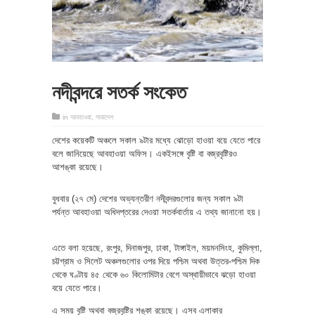
নদীবন্দরে সতর্ক সংকেত
in
আবহাওয়া
,
সারাদেশ
দেশের কয়েকটি অঞ্চলে সকাল ৯টার মধ্যে ঝোড়ো হাওয়া বয়ে যেতে পারে
বলে জানিয়েছে আবহাওয়া অফিস। একইসঙ্গে বৃষ্টি বা বজ্রবৃষ্টিরও
আশঙ্কা রয়েছে।
বুধবার (২৭ মে) দেশের অভ্যন্তরীণ নদীবন্দরগুলোর জন্য সকাল ৯টা
পর্যন্ত আবহাওয়া অধিদপ্তরের দেওয়া সতর্কবার্তায় এ তথ্য জানানো হয়।
এতে বলা হয়েছে, রংপুর, দিনাজপুর, ঢাকা, টাঙ্গাইল, ময়মনসিংহ, কুমিল্লা,
চট্টগ্রাম ও সিলেট অঞ্চলগুলোর ওপর দিয়ে পশ্চিম অথবা উত্তর-পশ্চিম দিক
থেকে ঘণ্টায় ৪৫ থেকে ৬০ কিলোমিটার বেগে অস্থায়ীভাবে ঝড়ো হাওয়া
বয়ে যেতে পারে।
এ সময় বৃষ্টি অথবা বজ্রবৃষ্টির শঙ্কা রয়েছে। এসব এলাকার