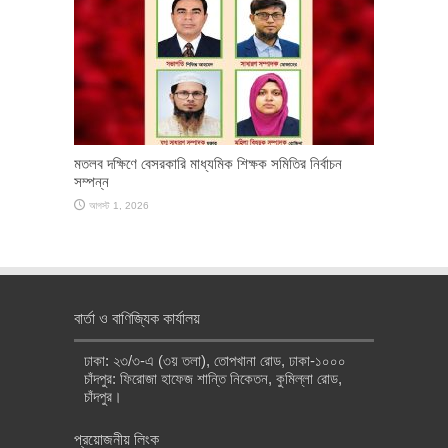
মতলব দক্ষিণে বেসরকারি মাধ্যমিক শিক্ষক সমিতির নির্বাচন
সম্পন্ন
আগস্ট 1, 2026
বার্তা ও বাণিজ্যিক কার্যালয়
ঢাকা: ২৩/৩-এ (৩য় তলা), তোপখানা রোড, ঢাকা-১০০০
চাঁদপুর: ফিরোজা হাফেজ শান্তি নিকেতন, কুমিল্লা রোড,
চাঁদপুর।
প্রয়োজনীয় লিংক