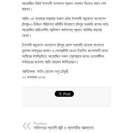
আয়োজিত বিরাট ইসলামী সম্মেলনে প্রধান মেহমান হিসেবে বয়ান পেশ
করবেন।
পরদিন ১৪ নভেম্বর শুক্রবার সকাল ৯টায় ইসলামী আন্দোলন বাংলাদেশ
চাঁদপুর-৩ নির্বাচন পরিচালনা কমিটির উদ্যোগে চাঁদপুর সরকারি কলেজ মাঠে
আয়োজিত দায়িত্বশীল প্রশিক্ষণ কর্মশালায় প্রধান অতিথির বক্তব্য
দেবেন।
ইসলামী আন্দোলন বাংলাদেশ চাঁদপুর জেলা সভাপতি হাফেজ মাওলানা
মুহাম্মদ মাকসুদুর রহমান ও সেক্রেটারি কেএম ইয়াসিন রাশেদসানী দলের
আমীরের উপস্থিতিতে আয়োজিত সকল প্রোগ্রামে দলের নেতাকর্মীসহ
সর্বস্তরের জনতার প্রতি আহ্বান জানিয়েছেন।
প্রতিবেদক: সাইদ হোসেন অপু চৌধুরী,
১২ নভেম্বর ২০২৫
Previous:
ফরিদগঞ্জে প্রবাসী স্ত্রী ও ব্যবসায়ীর আত্মহত্যা