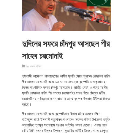
দুদিনের সফরে চাঁদপুর আসছেন পীর
সাহেব চরমোনাই
in
মতলব দক্ষিণ
ইসলামী আন্দোলন বাংলাদেশের আমীর মুফতি সৈয়দ মুহাম্মদ রেজাউল করিম
পীর সাহেব চরমোনাই আজ ১৩ ও ১৪ নভেম্বর বৃহস্পতি ও শুক্রবার ২
দিনের সাংগঠনিক সফরে চাঁদপুর আসছেন। জাতীয় নেতা ও দলের আমীর
মুফতি রেজাউল করিম পীর সাহেব চরমোনাইর সফর ঘিরে চাঁদপুরে দলীয়
নেতাকর্মীসহ সর্বস্তরের জনসাধারণের মাঝে ব্যাপক উৎসাহ উদ্দীপনা বিরাজ
করছে।
পীর সাহেব চরমোনাই আজ বৃহস্পতিবার বিকাল ৪টায় মতলব দক্ষিণ
হাইস্কুল মাঠে ইসলামী আন্দোলন বাংলাদেশ মতলব দক্ষিণ উপজেলা কর্তৃক
আয়োজিত তৃণমূল সম্মেলমে প্রধান অতিথির ভাষণ দেবেন। এরপর রাত
৮টায় তিনি মতলব উত্তর উপজেলা মুজাহিদ কমিটির উদ্যোগে মোহনপুরে