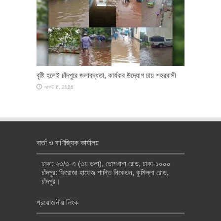
বৃষ্টি হলেই চাঁদপুরে জলাবদ্ধতা, কার্যকর উদ্যোগ চায় শহরবাসী
আগস্ট 6, 2026
বার্তা ও বাণিজ্যিক কার্যালয়
ঢাকা: ২৩/৩-এ (৩য় তলা), তোপখানা রোড, ঢাকা-১০০০
চাঁদপুর: ফিরোজা হাফেজ শান্তি নিকেতন, কুমিল্লা রোড,
চাঁদপুর।
প্রয়োজনীয় লিংক