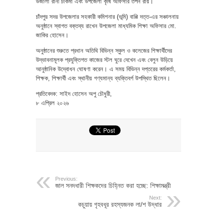
উজালা রানী চাকমা এবং উপজেলা কৃষি অফিসার তপন রায়।
চাঁদপুর সদর উপজেলার সহকারী কমিশনার (ভূমি) বাপ্পি দত্ত-এর সঞ্চালনায়
অনুষ্ঠানে স্বাগত বক্তব্য রাখেন উপজেলা মাধ্যমিক শিক্ষা অফিসার মো.
জাকির হোসেন।
অনুষ্ঠানের শুরুতে প্রধান অতিথি বিভিন্ন স্কুল ও কলেজের শিক্ষার্থীদের
উদ্ভাবনামূলক প্রযুক্তিগত কাজের স্টল ঘুরে দেখেন এবং বেলুন উড়িয়ে
আনুষ্ঠানিক উদ্বোধন ঘোষণা করেন। এ সময় বিভিন্ন দপ্তরের কর্মকর্তা,
শিক্ষক, শিক্ষার্থী এবং স্থানীয় গণ্যমান্য ব্যক্তিবর্গ উপস্থিত ছিলেন।
প্রতিবেদক: সাইদ হোসেন অপু চৌধুরী,
৮ এপ্রিল ২০২৬
Previous:
জাল সনদধারী শিক্ষকদের চিহ্নিত করা হচ্ছে: শিক্ষামন্ত্রী
Next:
কচুয়ায় গৃহবধূর রহস্যজনক লা/শ উদ্ধার