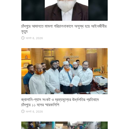
চাঁদপুরে আদালতে মামলা পরিচালনাকালে অসুস্থ হয়ে আইনজীবীর
মৃত্যু
আগস্ট 6, 2026
জ্বালানি-গ্যাস সংকট ও দ্রব্যমূল্যের ঊর্ধ্বগতির প্রতিবাদে
চাঁদপুরে ১১ দলের স্মারকলিপি
আগস্ট 6, 2026