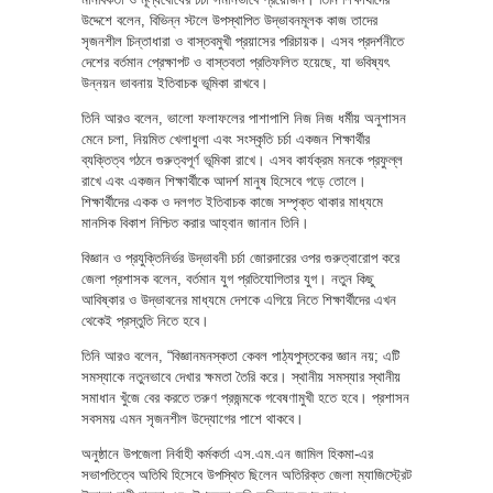
উদ্দেশে বলেন, বিভিন্ন স্টলে উপস্থাপিত উদ্ভাবনমূলক কাজ তাদের
সৃজনশীল চিন্তাধারা ও বাস্তবমুখী প্রয়াসের পরিচায়ক। এসব প্রদর্শনীতে
দেশের বর্তমান প্রেক্ষাপট ও বাস্তবতা প্রতিফলিত হয়েছে, যা ভবিষ্যৎ
উন্নয়ন ভাবনায় ইতিবাচক ভূমিকা রাখবে।
তিনি আরও বলেন, ভালো ফলাফলের পাশাপাশি নিজ নিজ ধর্মীয় অনুশাসন
মেনে চলা, নিয়মিত খেলাধুলা এবং সংস্কৃতি চর্চা একজন শিক্ষার্থীর
ব্যক্তিত্ব গঠনে গুরুত্বপূর্ণ ভূমিকা রাখে। এসব কার্যক্রম মনকে প্রফুল্ল
রাখে এবং একজন শিক্ষার্থীকে আদর্শ মানুষ হিসেবে গড়ে তোলে।
শিক্ষার্থীদের একক ও দলগত ইতিবাচক কাজে সম্পৃক্ত থাকার মাধ্যমে
মানসিক বিকাশ নিশ্চিত করার আহ্বান জানান তিনি।
বিজ্ঞান ও প্রযুক্তিনির্ভর উদ্ভাবনী চর্চা জোরদারের ওপর গুরুত্বারোপ করে
জেলা প্রশাসক বলেন, বর্তমান যুগ প্রতিযোগিতার যুগ। নতুন কিছু
আবিষ্কার ও উদ্ভাবনের মাধ্যমে দেশকে এগিয়ে নিতে শিক্ষার্থীদের এখন
থেকেই প্রস্তুতি নিতে হবে।
তিনি আরও বলেন, “বিজ্ঞানমনস্কতা কেবল পাঠ্যপুস্তকের জ্ঞান নয়; এটি
সমস্যাকে নতুনভাবে দেখার ক্ষমতা তৈরি করে। স্থানীয় সমস্যার স্থানীয়
সমাধান খুঁজে বের করতে তরুণ প্রজন্মকে গবেষণামুখী হতে হবে। প্রশাসন
সবসময় এমন সৃজনশীল উদ্যোগের পাশে থাকবে।
অনুষ্ঠানে উপজেলা নির্বাহী কর্মকর্তা এস.এম.এন জামিল হিকমা-এর
সভাপতিত্বে অতিথি হিসেবে উপস্থিত ছিলেন অতিরিক্ত জেলা ম্যাজিস্ট্রেট