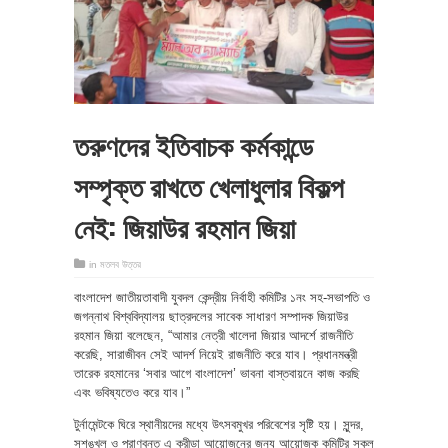
তরুণদের ইতিবাচক কর্মকান্ডে
সম্পৃক্ত রাখতে খেলাধুলার বিকল্প
নেই: জিয়াউর রহমান জিয়া
in
মতলব উত্তর
বাংলাদেশ জাতীয়তাবাদী যুবদল কেন্দ্রীয় নির্বাহী কমিটির ১নং সহ-সভাপতি ও
জগন্নাথ বিশ্ববিদ্যালয় ছাত্রদলের সাবেক সাধারণ সম্পাদক জিয়াউর
রহমান জিয়া বলেছেন, “আমার নেত্রী খালেদা জিয়ার আদর্শে রাজনীতি
করেছি, সারাজীবন সেই আদর্শ নিয়েই রাজনীতি করে যাব। প্রধানমন্ত্রী
তারেক রহমানের ‘সবার আগে বাংলাদেশ’ ভাবনা বাস্তবায়নে কাজ করছি
এবং ভবিষ্যতেও করে যাব।”
টুর্নামেন্টকে ঘিরে স্থানীয়দের মধ্যে উৎসবমুখর পরিবেশের সৃষ্টি হয়। সুন্দর,
সুশৃঙ্খল ও প্রাণবন্ত এ ক্রীড়া আয়োজনের জন্য আয়োজক কমিটির সকল