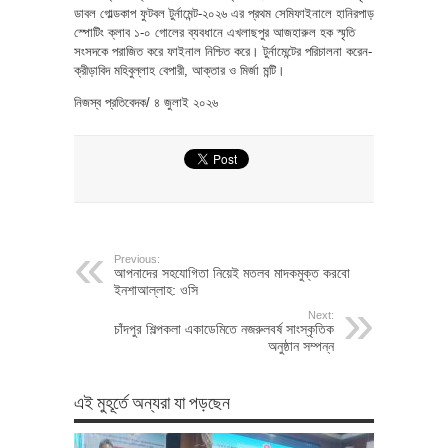
ডাবল গোল্ডকাপ ফুটবল টুর্নামেন্ট-২০২৬ এর প্রথম সেমিফাইনালে হানিরপাড়
স্পোটিং ক্লাব ১-০ গোলের ব্যবধানে এখলাছপুর আজহারুল হক স্মৃতি
সংসদকে পরাজিত করে ফাইনাল নিশ্চিত করে। টুর্নামেন্টের পরিচালনা করেন-
ক্রীড়াবিদ মহিবুল্লাহ বেপারী, আক্তার ও মির্জা মন্টি।
নিজস্ব প্রতিবেদক/ ৪ জুলাই ২০২৬
Previous:
আপনাদের সহযোগিতা নিয়েই মতলব মাদকমুক্ত করবো
ইনশাআল্লাহ: ওসি
Next:
চাঁদপুর শিল্পকলা একাডেমিতে নজরুলবর্ষ সাংস্কৃতিক
অনুষ্ঠান সম্পন্ন
এই মুহূর্তে অন্যরা যা পড়ছেন