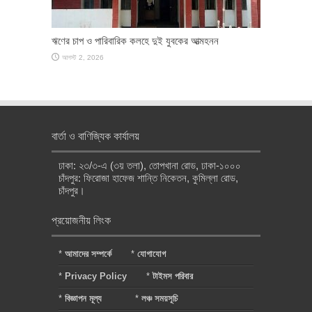
ঋণের চাপ ও পারিবারিক কলহে দুই যুবকের আত্মহনন
আগস্ট 2, 2026
বার্তা ও বাণিজ্যিক কার্যালয়
ঢাকা: ২৩/৩-এ (৩য় তলা), তোপখানা রোড, ঢাকা-১০০০
চাঁদপুর: ফিরোজা হাফেজ শান্তি নিকেতন, কুমিল্লা রোড,
চাঁদপুর।
প্রয়োজনীয় লিংক
*
আমাদের সম্পর্কে
*
যোগাযোগ
*
Privacy Policy
*
টাইমস পরিবার
*
বিজ্ঞাপন মূল্য
*
লঞ্চ সময়সূচি