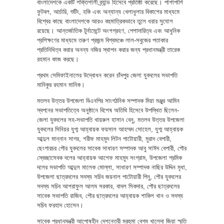
বাংলাদেশকে একটি শক্তিশালী ব্র্যান্ড হিসেবে প্রতিষ্ঠা করেছে। পাশাপাশি
ফুটবল, আর্চারি, শুটিং, হকি এবং অন্যান্য খেলাধুলার বিকাশের মাধ্যমে
বিশ্বের কাছে বাংলাদেশকে আরও বহুমাত্রিকভাবে তুলে ধরার সুযোগ
রয়েছে। আন্তর্জাতিক টুর্নামেন্টে অংশগ্রহণ, পেশাদারিত্ব এবং আধুনিক
প্রশিক্ষণের মাধ্যমে তরুণ প্রজন্ম বিশ্বমঞ্চে লাল-সবুজের পতাকার
প্রতিনিধিত্ব করার অনন্য নজির স্থাপন করার জন্য প্রধানমন্ত্রী তারেক
রহমান কাজ করছে।
প্রথম সেমিফাইনালের উদ্বোধন করেন চাঁদপুর জেলা যুবদলের সভাপতি
মানিকুর রহমান মানিক।
মতলব উত্তর উপজেলা বিএনপির সাংগঠনিক সম্পাদক মিয়া মঞ্জুর আমিন
স্বপনের সভাপতিত্বে অনুষ্ঠানে বিশেষ অতিথি হিসেবে উপস্থিত ছিলেন-
জেলা যুবদলের সহ-সভাপতি খায়রুল হাসান বেনু, মতলব উত্তর উপজেলা
যুবদলের সিনিয়র যুগ্ম আহ্বায়ক ফয়সাল আহম্মদ সোহেল, যুগ্ম আহ্বায়ক
আব্দুল মান্নান সাগর, শরীফ মাহমুদ লিটন পাটোয়ারী, মুরাদ বেপারী,
ছেংগারচর পৌর যুবদলের সাবেক সাধারণ সম্পাদক আবু সাঈদ বেপারী, পৌর
স্বেচ্ছাসেবক দলের আহ্বায়ক আশেফ মাহমুদ সংগ্রাম, উপজেলা শ্রমিক
দলের সভাপতি আব্দুল মালেক মোল্লা, সাধারণ সম্পাদক নাছির উদ্দিন মৃধা,
উপজেলা ছাত্রদলের সদস্য সচিব জয়নাল পাটোয়ারী পিনু, পৌর যুবদলের
সদস্য সচিব আশরাফুল আলম সরকার, বাদল সিকদার, পৌর ছাত্রদলের
সাবেক সভাপতি রাজিব, পৌর ছাত্রদলের আহ্বায়ক শাকিল খান ও সদস্য
সচিব ফরহাদ হোসেন।
সাবেক প্রধানমন্ত্রী আপোষহীন দেশনেত্রী মরহুমা বেগম খালেদা জিয়া স্মৃতি