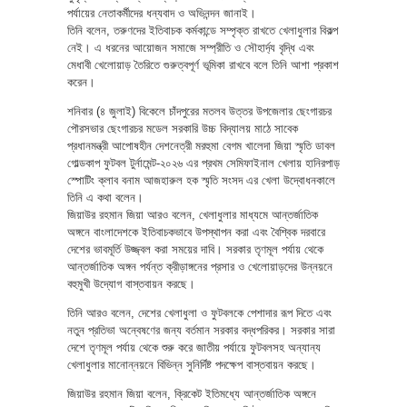
পর্যায়ের নেতাকর্মীদের ধন্যবাদ ও অভিনন্দন জানাই।
তিনি বলেন, তরুণদের ইতিবাচক কর্মকান্ডে সম্পৃক্ত রাখতে খেলাধুলার বিকল্প
নেই। এ ধরনের আয়োজন সমাজে সম্প্রীতি ও সৌহার্দ্য বৃদ্ধি এবং
মেধাবী খেলোয়াড় তৈরিতে গুরুত্বপূর্ণ ভূমিকা রাখবে বলে তিনি আশা প্রকাশ
করেন।
শনিবার (৪ জুলাই) বিকেলে চাঁদপুরের মতলব উত্তর উপজেলার ছেংগারচর
পৌরসভার ছেংগারচর মডেল সরকারি উচ্চ বিদ্যালয় মাঠে সাবেক
প্রধানমন্ত্রী আপোষহীন দেশনেত্রী মরহুমা বেগম খালেদা জিয়া স্মৃতি ডাবল
গোল্ডকাপ ফুটবল টুর্নামেন্ট-২০২৬ এর প্রথম সেমিফাইনাল খেলায় হানিরপাড়
স্পোটিং ক্লাব বনাম আজহারুল হক স্মৃতি সংসদ এর খেলা উদ্বোধনকালে
তিনি এ কথা বলেন।
জিয়াউর রহমান জিয়া আরও বলেন, খেলাধুলার মাধ্যমে আন্তর্জাতিক
অঙ্গনে বাংলাদেশকে ইতিবাচকভাবে উপস্থাপন করা এবং বৈশ্বিক দরবারে
দেশের ভাবমূর্তি উজ্জ্বল করা সময়ের দাবি। সরকার তৃণমূল পর্যায় থেকে
আন্তর্জাতিক অঙ্গন পর্যন্ত ক্রীড়াঙ্গনের প্রসার ও খেলোয়াড়দের উন্নয়নে
বহুমুখী উদ্যোগ বাস্তবায়ন করছে।
তিনি আরও বলেন, দেশের খেলাধুলা ও ফুটবলকে পেশাদার রূপ দিতে এবং
নতুন প্রতিভা অন্বেষণের জন্য বর্তমান সরকার বদ্ধপরিকর। সরকার সারা
দেশে তৃণমূল পর্যায় থেকে শুরু করে জাতীয় পর্যায়ে ফুটবলসহ অন্যান্য
খেলাধুলার মানোন্নয়নে বিভিন্ন সুনির্দিষ্ট পদক্ষেপ বাস্তবায়ন করছে।
জিয়াউর রহমান জিয়া বলেন, ক্রিকেট ইতিমধ্যে আন্তর্জাতিক অঙ্গনে