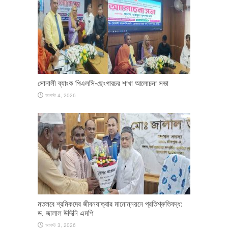
সোনালী ব্যাংক পিএলসি-ছেংগারচর শাখা আলোচনা সভা
আগস্ট 4, 2026
মতলবে শ্রমিকদের জীবনযাত্রার মানোন্নয়নে প্রতিশ্রুতিবদ্ধ:
ড. জালাল উদ্দিনি এমপি
আগস্ট 3, 2026