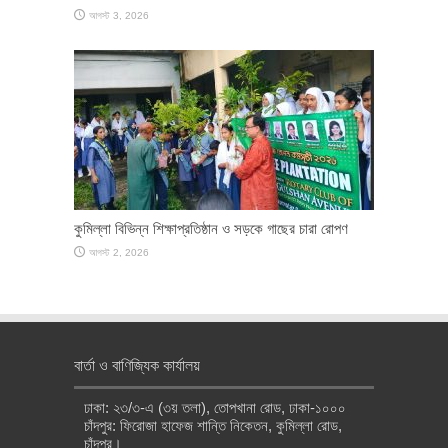
আগস্ট 3, 2026
কুমিল্লা বিভিন্ন শিক্ষাপ্রতিষ্ঠান ও সড়কে গাছের চারা রোপণ
আগস্ট 2, 2026
বার্তা ও বাণিজ্যিক কার্যালয়
ঢাকা: ২৩/৩-এ (৩য় তলা), তোপখানা রোড, ঢাকা-১০০০
চাঁদপুর: ফিরোজা হাফেজ শান্তি নিকেতন, কুমিল্লা রোড,
চাঁদপুর।