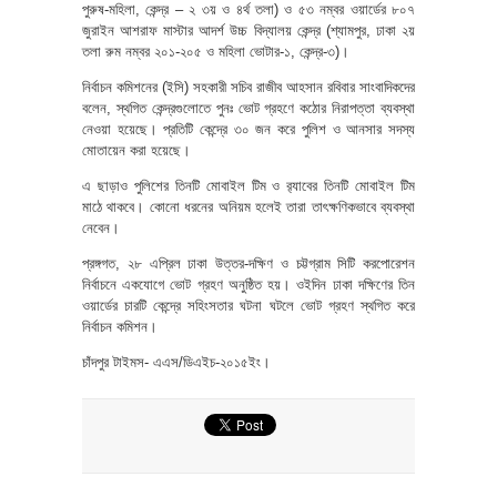
পুরুষ-মহিলা, কেন্দ্র – ২ ৩য় ও ৪র্থ তলা) ও ৫৩ নম্বর ওয়ার্ডের ৮০৭
জুরাইন আশরাফ মাস্টার আদর্শ উচ্চ বিদ্যালয় কেন্দ্র (শ্যামপুর, ঢাকা ২য়
তলা রুম নম্বর ২০১-২০৫ ও মহিলা ভোটার-১, কেন্দ্র-৩)।
নির্বাচন কমিশনের (ইসি) সহকারী সচিব রাজীব আহসান রবিবার সাংবাদিকদের
বলেন, স্থগিত কেন্দ্রগুলোতে পুনঃ ভোট গ্রহণে কঠোর নিরাপত্তা ব্যবস্থা
নেওয়া হয়েছে। প্রতিটি কেন্দ্রে ৩০ জন করে পুলিশ ও আনসার সদস্য
মোতায়েন করা হয়েছে।
এ ছাড়াও পুলিশের তিনটি মোবাইল টিম ও র‌্যাবের তিনটি মোবাইল টিম
মাঠে থাকবে। কোনো ধরনের অনিয়ম হলেই তারা তাৎক্ষণিকভাবে ব্যবস্থা
নেবেন।
প্রঙ্গগত, ২৮ এপ্রিল ঢাকা উত্তর-দক্ষিণ ও চট্টগ্রাম সিটি করপোরেশন
নির্বাচনে একযোগে ভোট গ্রহণ অনুষ্ঠিত হয়। ওইদিন ঢাকা দক্ষিণের তিন
ওয়ার্ডের চারটি কেন্দ্রে সহিংসতার ঘটনা ঘটলে ভোট গ্রহণ স্থগিত করে
নির্বাচন কমিশন।
চাঁদপুর টাইমস- এএস/ডিএইচ-২০১৫ইং।