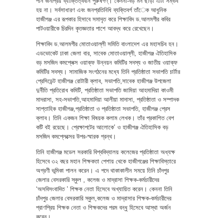
পান জনপ্রিয় ব্যাক্তিত্ববান পুরুষগণ্। কেননা-বড় মন ছাড়া এটা সম্ভব
হয় না। সর্বসাধারণ এবং জনপ্রতিনিধি ব্যক্তিবর্গ তাঁেক আধুনিক
হাজীগঞ্জ এর রূপকার হিসাবে সমাদৃত করে শিক্ষাবিদ ড.আলমগীর কবির
পাটওয়ারীকে চিরদিন কৃতজ্ঞতার পাশে আবদ্ধ করে রেখেছেন।
শিক্ষাবিদ ড.আলমগীর মোতাওয়াল্লী সমিতি বাংলাদেশ এর মহাসচিব হন।
এডভোকেট ঢাকা জেলা বার, সাবেক মোতাওয়াল্লী, হাজীগঞ্জ ঐতিহাসিক
বড় মসজিদ কমপ্লেক্স ওয়াক্ফ উন্নয়ন কমিটির সদস্য ও জাতীয় ওয়াক্ফ
কমিটির সদস্য। সামাজিক সংগঠনের মধ্যে তিনি প্রতিষ্ঠাতা সভাপতি চার্টার
প্রেসিডেন্ট হাজীগঞ্জ রোটারী ক্লাব, সভাপতি,সাবেক হাজীগঞ্জ উপজেলা
দুর্নীতি প্রতিরোধ কমিটি, প্রতিষ্ঠাতা সভাপতি জামিয়া আহমাদিয়া কাওমী
মাদরাসা, সহ-সভাপতি,আহমাদিয়া আলীয়া মাদাসা, প্রতিষ্ঠাতা ও সম্পাদক
সাপ্তাহিক হাজীগঞ্জ,প্রতিষ্ঠাতা ও প্রতিষ্ঠাতা সভাপতি, হাজীগঞ্জ প্রেস
ক্লাব। তিনি একজন শিক্ষা বিষয়ক কলাম লেখক। তাঁর প্রকাশিত বেশ
কটি বই রয়েছে। প্রেক্ষাপটের আলোকে’ ও হাজীগঞ্জ ঐতিহাসিক বড়
মসজিদ কমপ্লেক্সের উপর-স্মারক গ্রন্থ।
তিনি হাজীগঞ্জ মডেল সরকারি বিশ্ববিদ্যালয় কলেজের প্রতিষ্ঠাতা অধ্যক্ষ
হিসেবে ৩২ বছর মহান শিক্ষকতা পেশায় থেকে হাজীগঞ্জের শিক্ষাবিস্তারে
অগ্রণী ভূমিকা পালন করেন। এ পদে থাকাকালীন সময়ে তিনি চাঁদপুর
জেলার বেসরকারি স্কুল , কলেজ ও মাদ্রাসা শিক্ষক-কর্মচারীদের
‘অসবিসংবাদিত ’ শিক্ষক নেতা হিসেবে অখ্যায়িত করেন। কেননা তিনি
চাঁদপুর জেলার বেসরকারি স্কুল,কলেজ ও মাদ্রাসার শিক্ষক-কর্মচারীদের
প্রাণপ্রিয় শিক্ষক নেতা ও শিক্ষকদের পরম বন্ধু হিসেবে আস্থা অর্জন
করেন।