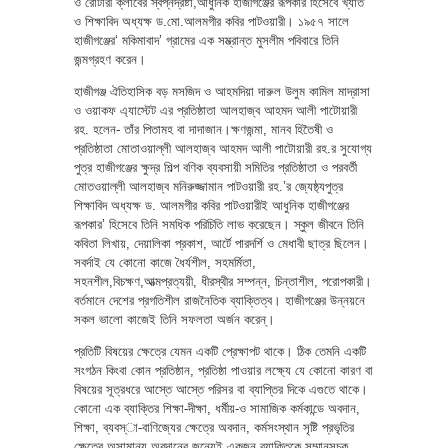
ও রোটারী ক্লাবের স্বপ্নদ্রষ্টা,আধুনিক হাজীগঞ্জের রূপকার হিসেবে খ্যাত
ও শিক্ষাবিদ অধ্যক্ষ ড.মো.আলমগীর কবির পাটওয়ারী। ১৯৫৭ সালে
হাজীগঞ্জের‘ মকিমাবাদ’ গ্রামের এক সম্ভ্রান্ত মুসলীম পবিবারে তিনি
জন্মগ্রহণ করেন।
হাজীগঞ্জ ঐতিহাসিক বড় মসজিদ ও আহমদিয়া দারুল উলুম কামিল মাদ্রাসা
ও ওয়াকফ এ্যাস্টেট এর প্রতিষ্ঠাতা আলহাজ্ব আহমদ আলী পাটোয়ারী
রহ. হলেন- তাঁর পিতামহ বা দাদাজান।ক্ষণজন্মা, মানব হিতৈষী ও
প্রতিষ্ঠাতা মোতাওয়াল্লী আলহাজ্ব আহমদ আলী পাটোয়ারী রহ.র সুযোগ্য
পুত্র হাজীগঞ্জের ক্ষুদ্র শিল্প বণিক ব্যবসায়ী সমিতির প্রতিষ্ঠাতা ও পরবর্তী
মোতওয়াল্লী আলহাজ্ব মনিরুজ্জামান পাটওয়ারী রহ.’র জ্যেষ্ঠ্যপুত্র
শিক্ষাবিদ অধ্যক্ষ ড. আলমগীর কবির পাটওয়ারীই আধুনিক হাজীগঞ্জের
রূপকার’ হিসেবে তিনি সমধিক পরিচিতি লাভ করেছেন। স্কুল জীবনে তিনি
কবিতা লিখায়, দেয়ালিকা প্রকাশ, আর্টে পারদর্শি ও মেধাবী ছাত্র ছিলেন।
সবর্দাই যে কোনো কাজে ধৈর্যশীল, সহমর্মিতা,
সহনশীল,বিচক্ষণ,আত্মপ্রত্যয়ী, ধীরস্থীর সম্পন্ন, চিন্তাশীল, পরোপকারী।
বর্তমানে দেশের প্রগতিশীল রাজনৈতিক ব্যাক্তিত্ব। হাজীগঞ্জের উন্নয়নে
সকল ভালো কাজেই তিনি সফলতা অর্জন করেন্।
প্রতিটি বিষয়ের ক্ষেত্রে যেমন একটি প্রেক্ষাপট থাকে। ঠিক তেমনি একটি
সংগঠন কিংবা কোন প্রতিষ্ঠান, প্রতিষ্ঠা পাওয়ার লক্ষ্যে যে কোনো কারণ বা
বিষয়ের সূত্রধরে আস্তে আস্তে পরিসর বা ব্যাপ্তির দিকে এগুতে থাকে।
কোনো এক ব্যাক্তির শিক্ষা-দীক্ষা, ধর্মীয়-ও সামাজিক কর্মকান্ডে অবদান,
শিক্ষা, ব্যবস্া-বাণিজ্যের ক্ষেত্রে অবদান, কর্মসংস্থান সৃষ্টি প্রভৃতির
ক্ষেত্রে অসামান্য অবদানের জন্যেই একজন ব্যাক্তিকে সম্মানসূচক