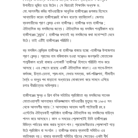
উপাধীতে ভূষিত হয়ে উঠেন। সে বিচারেই শিক্ষাবিদ অধ্যক্ষ ড.
মো.আলমগীর কবির পাটওয়ারীকে আধুনিক হাজীগঞ্জের রূপকার হিসেবে
আখ্যায়িত করেন হাজীগঞ্জেরই ক’জন বরেণ্য ব্যাক্তিবর্গ। জেলার
ব্যবসায়ীদের প্রাণ কেন্দ্র এখন হাজীগঞ্জ। হাজীগঞ্জ ধন্য হাজীগঞ্জ ;
ঐতিহাসিক বড় মসজিদের জন্যে। ঐতিহাসিক বড় মসজিদ শতাব্দীকাল ধরে
হাজীগঞ্জের ‘ব্র্যান্ড’। হাজীগঞ্জ বলতেই বড় মসজিদের কথা মনোস্পটে ভেবে
উঠে। তাই এটিই হাজীগঞ্জের পরিচিতি।
বড় মসজিদ কেন্দ্রিক হাজীগঞ্জ বা হাজীগঞ্জ বাজার হচ্ছে -হাজীগঞ্জ উপজেলার
প্রাণ কেন্দ্র। গ্রামের নাম মকিমাবাদ হওয়া সত্ত্বেও জনশ্রুতি মোতাবেক
শতাব্দীকাল ধরেই বাজার এলাকাটি ‘হাজীগঞ্জ’ হিসাবে পরিচিতি লাভ করে
আসছে। এর পেছনে রয়েছে একটি ঐতিহাসিক কারণ। এর সাথে-বিশাল
কর্মযজ্ঞ, চিন্তা-চেতনা, শ্রম-ঘাম, মেধার সমন্বয়, কর্ম-পরিকল্পনা, সীমাহীন
ধৈর্য্য ও বন্ধুর পথ মাড়ানো অধ্যায়ের মোকাবেলা করে সামনে এগিয়ে
চলার ধীরচিত্তের অভিপ্রায়।
হাজীগঞ্জের ক্ষুদ্র ও শিল্প বণিক সতিতির প্রতিষ্ঠাতা বড় মসজিদের সাবেক
মোতাওয়াল্লী আলহাজ্ব মনিরুজ্জামান পাটওয়ারীর মৃত্যুর পর ১৯৮৫ সন
থেকে আলমগীর স্যার া আলহাজ্ব আহমদ আলী পাটোয়ারী রহ.র
এস্টেটের ঐতিহ্যবাহী প্রতিষ্ঠান হাজীগঞ্জ ঐতিহাসিক বড় মসজিদের দায়িত্ব
পালন করে আসছেন। কাল ও সময়ের প্রেক্ষাপটেই তিনি হাজীগঞ্জের
বিভিন্ন পর্যায়ের কাজ করার সুযোগ পান। প্রয়োজনীয়তার প্রেক্ষাপটে গড়ে
উঠে প্রতিষ্ঠান বা সংগঠন । হাজীগঞ্জ বাজার ব্যবসায়ী সমিতিও এর
ব্যতিক্রম নয়। বাজার ব্যবসায়ী সমিতির গঠনের ক্ষেত্রেও একটা দীর্ঘ