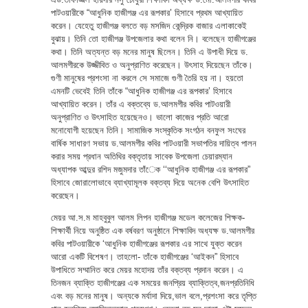
পাটওয়ারীকে “আধুনিক হাজীগঞ্জ এর রূপকার’ হিসাবে প্রথম আখ্যায়িত
করেন। যেহেতু হাজীগঞ্জ বলতে বড় মসজিদ কেন্দ্রিক বাজার এলাকাকেই
বুঝায়। তিনি তো হাজীগঞ্জ উপজেলার কথা বলেন নি। বলেছেন হাজীগঞ্জের
কথা। তিনি অত্যন্ত বড় মনের মানুষ ছিলেন। তিনি এ উপাধী দিয়ে ড.
আলমগীরকে উজ্জীবিত ও অনুপ্রাণিত করেছেন। উৎসাহ দিয়েছেন তাঁকে।
গুণী মানুষের প্রশংসা না করলে সে সমাজে গুণী তৈরি হয় না। হয়তো
এমনটি ভেবেই তিনি তাঁকে “আধুনিক হাজীগঞ্জ এর রূপকার’ হিসাবে
আখ্যায়িত করেন। তাঁর এ বক্তব্যে ড.আলমগীর কবির পাটওয়ারী
অনুপ্রাণিত ও উৎসাহিত হয়েছেনও। ভালো কাজের প্রতি আরো
মনোযোগী হয়েছেন তিনি। সামাজিক সংস্কৃতিক সংগঠন বনফুল সংঘের
বার্ষিক সাধারণ সভায় ড.আলমগীর কবির পাটওয়ারী সভাপতির দায়িত্ব পালন
করার সময় প্রধান অতিথির বক্তৃতায় সাবেক উপজেলা চেয়ারম্যান
অধ্যাপক আব্দুর রশিদ মজুমদার তাঁেক ‘‘আধুনিক হাজীগঞ্জ এর রূপকার”
হিসাবে জোরালোভাবে ব্যাখ্যামূলক বক্তব্য দিয়ে অনেক বেশি উৎসাহিত
করেছেন।
মেয়র আ.স.ম মাহবুবুল আলম লিপন হাজীগঞ্জ মডেল কলেজের শিক্ষক-
শিক্ষার্থী নিয়ে অনুষ্ঠিত এক বর্ষবরণ অনুষ্ঠানে শিক্ষাবিদ অধ্যক্ষ ড.আলমগীর
কবির পাটওয়ারীকে ‘আধুনিক হাজীগঞ্জের রূপকার এর সাথে যুক্ত করেন
আরো একটি বিশেষণ। তাহলো- তাঁকে হাজীগঞ্জের ‘আইকন” হিসাবে
উপাধিতে সম্মানিত করে মেয়র মহোদয় তাঁর বক্তব্য প্রদান করেন। এ
তিনজন ব্যাক্তি হাজীগঞ্জের এক সময়ের জনপ্রিয় ব্যাক্তিত্ব,জনপ্রতিনিধি
এবং বড় মনের মানুষ। অন্যকে মর্যাদা দিয়ে,ভাল বলে,প্রশংসা করে তৃপ্তি