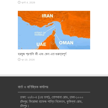
জুলাই 4, 2026
হরমুজ প্রণালি কী এবং কেন এত গুরুত্বপূর্ণ
জুন 19, 2026
বার্তা ও বাণিজ্যিক কার্যালয়
ঢাকা: ২৩/৩-এ (৩য় তলা), তোপখানা রোড, ঢাকা-১০০০
চাঁদপুর: ফিরোজা হাফেজ শান্তি নিকেতন, কুমিল্লা রোড,
চাঁদপুর।