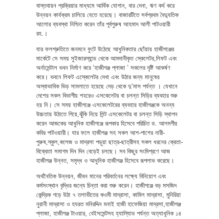
বাস্তবায়ন প্রক্রিয়ার মাধ্যমে আর্থিক যোগান, বার দেনা, ঋণ কর্য করে
উন্নয়ন কার্যক্রম চালিয়ে যেতে হয়েছে। বাজারটিতে সর্বপ্রথম বৈদ্যুতিক
আলোর ব্যবস্থা নিশ্চিত করেন তাঁর পূর্বপুরুষ আহমাদ আলী পাটওয়ারী
রহ.।
যার ফলশ্রুতিতে জনমনে ফুটে উঠেছে আধুনিকতার ছোঁয়ায় হাজীগঞ্জের
মার্কেটে সে সময় সুইজারল্যান্ড থেকে আমদানীকৃত স্কেলেটর,লিফট এবং
অর্নামেন্টাল ভবন নির্মাণ করে ‘হাজীগঞ্জ প্লাজা ’ সকলের দৃষ্টি আকর্ষণ
করে। ভবনে লিফট এস্কেলেটর দেখা এবং উঠার জন্য মানুষের
অস্বাভাবিক ভিড় সামলাতে হয়েছে দেড় থেকে দু’মাস পর্যন্ত । যেখানে
দেশের সকল বিভাগীয় শহরেও এসকেলেটর বা চলন্ত সিড়ির ব্যবহার শুরু
হয় নি। সে সময় হাজীগঞ্জে এসকেলেটরের ব্যবহার হাজীগঞ্জকে অনন্য
উচ্চতায় উঠাতে গিয়ে,ঝুঁকি নিয়ে লিন্ট এসকেলেটর বা চলন্ত সিড়ি স্থাপন
করেন আজকের আধুনিক হাজীগঞ্জে রূপকার হিসেবে পরিচিত ড. আলমগীর
কবির পাটওয়ারী। যার ফলে হাজীগঞ্জ সহ সকল আশ-পাশের নারী-
পুরুষ,স্কুল,কলেজ ও মাদ্রসা পড়ূয়া ছাত্র-ছাত্রীসহ সকল ধরনের ক্রেতা-
বিক্রেতা সমাগম দিন দিন বেড়েই চলছে। সব কিছুর সংমিশ্রণে আজ
হাজীগঞ্জ উন্নত, সমৃদ্ধ ও আধুনিক হাজীগঞ্জ হিসেবে রূপলাভ করেছে।
অর্থনৈতিক উন্নয়ন, জীবন মানের পরিবর্তনের লক্ষ্যে বিনিয়োগ এবং
কর্মসংস্থান বৃদ্ধির জন্যে চিন্তা করা শুরু করেন। হাজীগঞ্জে বড় মসজিদ
কেন্দ্রিক গড়ে উঠা ৭ তলাভীতের কওমী মাদ্রাসা, কামিল মাদ্রাসা, মুনিরিয়া
নুরানী মাদ্রাসা ও হযরত মনিরদ্দিন মনাই হাজী হাফেজিয়া মাদ্রসা,হাজীগঞ্জ
প্লাজা, হাজীগঞ্জ টাওয়ার, বেইসমেন্টসহ হ্যাল্যিাড পর্যন্ত অত্যাধূনিক ১৪