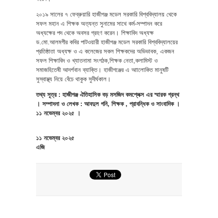
২০১৯ সালের ৭ ফেব্রুয়ারি হাজীগঞ্জ মডেল সরকারি বিশ্ববিদ্যালয় থেকে
সফল মহান এ শিক্ষক অত্যন্ত সুনামের সাথে কর্ম-সম্পাদন করে
অধ্যক্ষের পদ থেকে অবসর গ্রহণ করেন। শিক্ষাবিদ অধ্যক্ষ
ড.মো.আলমগীর কবির পাটওয়ারী হাজীগঞ্জ মডেল সরকারি বিশ্ববিদ্যালয়ের
প্রতিষ্ঠাতা অধ্যক্ষ ও এ কলেজের সকল শিক্ষকদের অভিভাবক, একজন
সফল শিক্ষাবিদ ও খ্যাতনামা সংগঠক,শিক্ষক নেতা,কলামিস্ট ও
সমাজহিতেষী আদর্শবান ব্যাক্তি। হাজীগঞ্জের এ আালোকিত মানুষটি
সুস্বাস্থ্য নিয়ে বেঁচে থাকুক সুদীর্ঘকাল।
তথ্য সূত্র : হাজীগঞ্জ ঐতিহাসিক বড় মসজিদ কমপ্লেক্স এর স্মারক গ্রন্থ
। সম্পাদনা ও লেখক : আবদুল গনি, শিক্ষক , প্রাবন্ধিক ও সাংবাদিক ।
১১ নভেম্বর ২০২৫ ।
১১ নভেম্বর ২০২৫
এজি