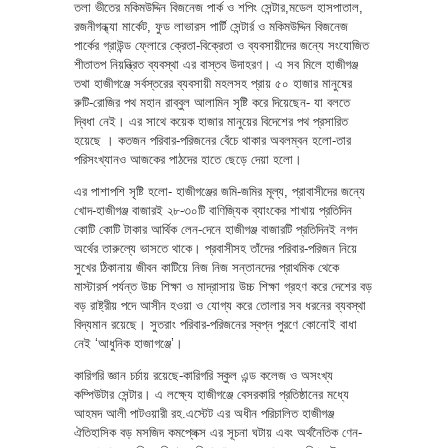
তলা ভীতের মকিমউদ্দিন বিজনেজ পার্ক ও শপিং সেন্টার,মডেল হাসপাতাল,
রজনীগন্ধ্যা মার্কেট, ফুড লাভারস পার্টি সেন্টার্র ও মকিমউদ্দিন বিজনেজ
পার্কের গ্রাউন্ড ফ্লোরে ক্রেতা-বিক্রেতা ও ব্যবসায়ীদের জন্যে সংযোজিত
শীতাতপ নিয়ন্ত্রিত ব্যবস্থা এর বাস্তব উদাহরণ। এ সব মিলে হাজীগঞ্জ
তথা হাজীগঞ্জে সর্বস্তরের ব্যবসায়ী মহলসহ প্রায় ৫০ হাজার মানুষের
রুটি-রোজির পথ মহান রাব্বুল আলামিন সৃষ্টি করে দিয়েছেন- যা বলতে
দ্বিধা নেই। এর সাথে কয়েক হাজার মানুয়ের বিদেশের পথ প্রসারিত
হয়েছে । কতজন পরিবার-পরিজনের বেঁচে থাকার অবলম্বন হলো-তার
পরিসংখ্যানও আজকের পাঠদের হাতে ছেড়ে দেয়া হলো।
এর পাশাপশি সৃষ্টি হলো- হাজীগঞ্জের জমি-জমির মূল্য, প্রাবাসীদের জন্যে
খোদ-হাজীগঞ্জ বাজারই ২৮-৩০টি বাণিজ্যিক ব্যাংকের শাখায় প্রতিদিন
কোটি কোটি টাকার আর্থিক লেন-দেনে হাজীগঞ্জ বাজারটি প্রতিদিনই নগদ
অর্থের তারুল্যে ভাসতে থাকে। প্রবাসীসহ তাঁদের পরিবার-পরিজন নিয়ে
সুখের ঠিকানায় জীবন কাটিয়ে নিজ নিজ সন্তানদের প্রাথমিক থেকে
মাস্টারর্স পর্যন্ত উচ্চ শিক্ষা ও মাদ্রাসায় উচ্চ শিক্ষা গ্রহণ করে দেশের বড়
বড় রাষ্ট্রীয় পদে আসীন হওয়া ও যোগ্য করে তোলার সব ধরনের ব্যবস্থা
বিদ্যমান রয়েছে। সুতরাং পরিবার-পরিজনের স্বপ্ন পুরণে কোনোই বাধা
নেই ‘আধুনিক হাজাগঞ্জে’।
কারিগরি জ্ঞান চর্চায় রয়েছে-কারিগরি স্কুল এন্ড কলেজ ও অসংখ্য
কম্পিউটার সেন্টার। এ লক্ষ্যে হাজীগঞ্জে বেসরকারি প্রতিষ্ঠানের মধ্যে
আহমদ আলী পাটওয়ারী রহ.এস্টেট এর অধীন পরিচালিত হাজীগঞ্জ
ঐতিহাসিক বড় মসজিদ কমপ্লেক্স এর সূচনা ঘটায় এবং অর্থনৈতিক ণেন-