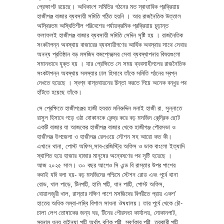
প্রেক্ষাপট রয়েছে। অধিকাংশ সমিতির গঠনের মত স্বাভাবিক প্রক্রিয়ায়
হাজীগঞ্জ বাজার ব্যবসায়ী সমিতি গঠিত হয়নি । আর রাজনৈতিক উত্তাল
অস্থিরতম অস্থিতিশীল পরিবেশের পর্যায়ক্রমিক প্রক্রিয়ায় চূড়ান্ত
ফলাফলই হাজীগঞ্জ বাজার ব্যবসায়ী সমিতি সেদিন সৃষ্টি হয় । রাজনৈতিক
সংকটাপন্ন অবস্থায় বাজারের ব্যবসায়ীগণের আর্থিক অবস্থার সাথে সেবার
অনন্য প্রতিষ্ঠান বড় মসজিদ কমপ্লেক্সের সেবা ব্যবস্থাপনার বিষয়গুলো
সমানভাবে যুক্ত হয় । যার প্রেক্ষিতে সে সময় ব্যবসাহীগলের রাজনৈতিক
সংকটাপন্ন অবস্থায় সমস্যার ঢাল হিসাবে তাঁকে সমিতি গঠনের স্বপ্ন
দেখতে হয়েছে । স্বপ্ন বাস্তবায়নের চিন্তা করতে গিয়ে অনেক বন্ধুর পথ
হাঁটতে হয়েছে তাঁকে।
সে প্রেক্ষিতে হাজীগঞ্জের হাজী হযরত মনিরুদ্দিন মনাই হাজী রা. সুন্নাতে
রাসুল হিসাবে গড়ে ওঠা দোকানকে কেন্দ্র করে বড় মসজিদ কেন্দ্রিক ছোট
একটি বাজার যা আজকের হাজীগঞ্জ বাজার থেকে হাজীগঞ্জ পৌরসভা ও
হাজীগঞ্জ উপজেলা ও হাজীগঞ্জ রেলওয়ে স্টেশন সহ আরো কত কী।
এখানে থানা, পোস্ট অফিস,সাব-রেজিস্ট্রি অফিস ও ডাক বাংলো ইত্যাদি
স্থাপিত হয়ে হাজার হাজার মানুষের অন্বেষণের পথ সৃষ্টি হয়েছে ।
আজ ২০২৫ সাল। ৩০ বছর আগেও সি এন্ড বি রাস্তার উপর পাশের
কথাই যদি বলা হয়- বড় মসজিদের পশ্চিমে স্টেশন রোড এবং পূর্বে থানা
রোড, খাল পাড়ে, টিনপট্টি, হালি পট্টি, ধান পাট্টি, পোস্ট অফিস,
বোয়ালজুরী খাল, রাস্তার দক্ষিণ পাশে মসজিদের বিপরীতে প্রায় একশ’
হাতের অধিক লম্বা-লম্বি বিশাল সাধনা ঔষধালয়। তার পূর্বে থেকে চৌ-
চালা লেপ তোষাকের জন্য ঘর, টিনের পৌরসভা কার্যালয়, দোকানপাট,
স্বনাম ধন্য বাইন্যা পট্টি অর্থাৎ বণিক পট্টি, স্বর্ণকার পট্টি, তরকারী পট্টি,