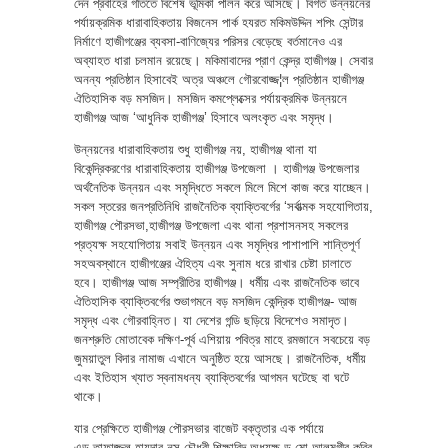
দেন প্রবাহের গতিতে বিশেষ ভূমিকা পালন করে আসছে। বিগত উন্নয়নের
পর্যায়ক্রমিক ধারাবাহিকতায় বিজনেস পার্ক হযরত মকিমউদ্দিন শপিং সেন্টার
নির্মাণে হাজীগঞ্জের ব্যবসা-বাণিজ্যের পরিসর বেড়েছে বর্তমানেও এর
অব্যাহত ধারা চলমান রয়েছে। মকিমাবাদের প্রাণ কেন্দ্র হাজীগঞ্জ। সেবার
অনন্য প্রতিষ্ঠান হিসাবেই অত্র অঞ্চলে গৌরবোজ্জ¦ল প্রতিষ্ঠান হাজীগঞ্জ
ঐতিহাসিক বড় মসজিদ। মসজিদ কমপ্লেক্সের পর্যায়ক্রমিক উন্নয়নে
হাজীগঞ্জ আজ ‘আধুনিক হাজীগঞ্জ’ হিসাবে অলংকৃত এবং সমৃদ্ধ।
উন্নয়নের ধারাবাহিকতায় শুধু হাজীগঞ্জ নয়, হাজীগঞ্জ থানা যা
বিকেন্দ্রিকরণের ধারাবাহিকতায় হাজীগঞ্জ উপজেলা । হাজীগঞ্জ উপজেলার
অর্থনৈতিক উন্নয়ন এবং সমৃদ্ধিতে সকলে মিলে মিশে কাজ করে যাচ্ছেন।
সকল স্তরের জনপ্রতিনিধি রাজনৈতিক ব্যাক্তিবর্গের ‘সর্বাত্মক সহযোগিতায়,
হাজীগঞ্জ পৌরসভা,হাজীগঞ্জ উপজেলা এবং থানা প্রশাসনসহ সকলের
প্রত্যক্ষ সহযোগিতায় সবাই উন্নয়ন এবং সমৃদ্ধির পাশাপাশি শান্তিপূর্ণ
সহঅবস্থানে হাজীগঞ্জের ঐহিত্য এবং সুনাম ধরে রাখার চেষ্টা চালাতে
হবে। হাজীগঞ্জ আজ সম্প্রীতির হাজীগঞ্জ। ধর্মীয় এবং রাজনৈতিক ভাবে
ঐতিহাসিক ব্যাক্তিবর্গের শুভাগমনে বড় মসজিদ কেন্দ্রিক হাজীগঞ্জ- আজ
সমৃদ্ধ এবং গৌরবাহ্নিত। যা দেশের গন্ডি ছড়িয়ে বিদেশেও সমাদৃত।
জনশ্রুতি মোতাবেক দক্ষিণ-পূর্ব এশিয়ায় পবিত্র মাহে রমজানে সবচেয়ে বড়
জুময়াতুল বিদার নামাজ এখানে অনুষ্ঠিত হয়ে আসছে। রাজনৈতিক, ধর্মীয়
এবং ইতিহাস খ্যাত স্বনামধন্য ব্যাক্তিবর্গের আগমন ঘটেছে বা ঘটে
থাকে।
যার প্রেক্ষিতে হাজীগঞ্জ পৌরসভার বাজেট বক্তৃতার এক পর্যায়ে
এড.তাফাজ্জল হায়দার নসু চৌধুরী শিক্ষাবিদ অধ্যক্ষ ড.মো.আলমগীর কবির