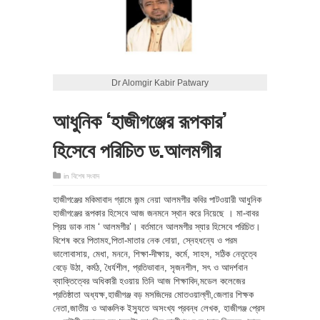
Dr Alomgir Kabir Patwary
আধুনিক ‘হাজীগঞ্জের রূপকার’
হিসেবে পরিচিত ড.আলমগীর
in
বিশেষ সংবাদ
হাজীগঞ্জের মকিমাবাদ গ্রামে জন্ম নেয়া আলমগীর কবির পাটওয়ারী আধুনিক
হাজীগঞ্জের রূপকার হিসেবে আজ জনমনে স্থান করে নিয়েছে । মা-বাবর
প্রিয় ডাক নাম ‘ আলমগীর’। বর্তমানে আলমগীর স্যার হিসেবে পরিচিত।
বিশেষ করে পিতামহ,পিতা-মাতার নেক দোয়া, স্নেহধন্যে ও পরম
ভালোবাসায়, মেধা, মননে, শিক্ষা-দীক্ষায়, কর্মে, সাহস, সঠিক নেতৃত্বে
বেড়ে উঠা, কর্মঠ, ধৈর্যশীল, প্রতিভাবান, সৃজনশীল, সৎ ও আদর্শবান
ব্যাক্তিত্বের অধিকারী হওয়ায় তিনি আজ শিক্ষাবিদ,মডেল কলেজের
প্রতিষ্ঠাতা অধ্যক্ষ,হাজীগঞ্জ বড় মসজিদের মোতওয়াল্লী,জেলার শিক্ষক
নেতা,জাতীয় ও আঞ্চলিক ইস্যুতে অসংখ্য প্রবন্ধ লেখক, হাজীগঞ্জ প্রেস