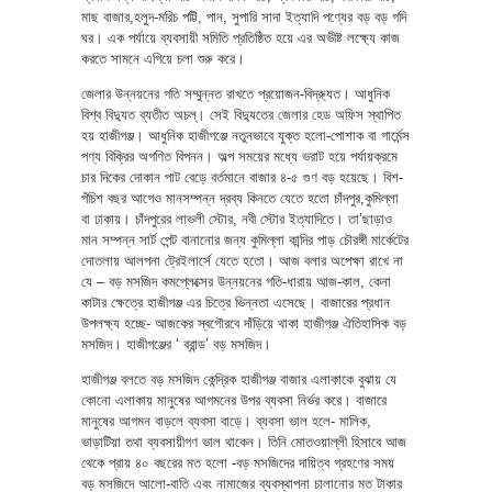
মাছ বাজার,হলুদ-মরিচ পট্টি, পান, সুপারি সাদা ইত্যাদি পণ্যের বড় বড় গদি
ঘর। এক পর্যায়ে ব্যবসায়ী সমিতি প্রতিষ্ঠিত হয়ে এর অভীষ্ট লক্ষ্যে কাজ
করতে সামনে এগিয়ে চলা শুরু করে।
জেলার উন্নয়নের গতি সম্মুন্নত রাখতে প্রয়োজন-বিদ্র্যুত। আধুনিক
বিশ্ব বিদ্যুত ব্যতীত অচল্। সেই বিদ্যুতের জেলার হেড অফিস স্থাপিত
হয় হাজীগঞ্জ। আধুনিক হাজীগঞ্জে নতুনভাবে যুক্ত হলো-পোশাক বা গার্মেন্স
পণ্য বিক্রির অগণিত বিপনন। অল্প সময়ের মধ্যে ভরাট হয়ে পর্যায়ক্রমে
চার দিকের দোকান পাট বেড়ে বর্তমানে বাজার ৪-৫ গুণ বড় হয়েছে। বিশ-
পঁচিশ বছর আগেও মানসম্পন্ন দ্রব্য কিনতে যেতে হতো চাঁদপুর,কুমিল্লা
বা ঢাকায়। চাঁদপুরের লাভলী স্টোর, নবী স্টোর ইত্যাদিতে। তা’ছাড়াও
মান সম্পন্ন সার্ট পেন্ট বানানোর জন্য কুমিল্লা কান্দির পাড় চৌরঙ্গী মার্কেটের
দোতলায় আলপনা ট্রেইলার্সে যেতে হতো। আজ বলার অপেক্ষা রাখে না
যে – বড় মসজিদ কমপ্লেক্সের উন্নয়নের গতি-ধারায় আজ-কাল, কেনা
কাটার ক্ষেত্রে হাজীগঞ্জ এর চিত্রে ভিন্নতা এসেছে। বাজারের প্রধান
উপলক্ষ্য হচ্ছে- আজকের স্বগৌরবে দাঁড়িয়ে থাকা হাজীগঞ্জ ঐতিহাসিক বড়
মসজিদ। হাজীগঞ্জের ‘ ব্রান্ড’ বড় মসজিদ।
হাজীগঞ্জ বলতে বড় মসজিদ কেন্দ্রিক হাজীগঞ্জ বাজার এলাকাকে বুঝায় যে
কোনো এলাকায় মানুষের আগমনের উপর ব্যবসা নির্ভর করে। বাজারে
মানুষের আগমন বাড়লে ব্যবসা বাড়ে। ব্যবসা ভাল হলে- মালিক,
ভাড়াটিয়া তথা ব্যবসায়ীগণ ভাল থাকেন। তিনি মোতওয়াল্লী হিসাবে আজ
থেকে প্রায় ৪০ বছরের মত হলো -বড় মসজিদের দায়িত্ব গ্রহণের সময়
বড় মসজিদে আলো-বাতি এবং নামাজের ব্যবস্থাপনা চালানোর মত টাকার