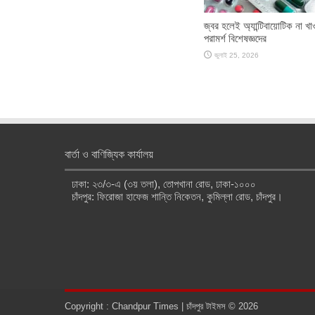
জ্বর হলেই অ্যান্টিবায়োটিক না খা
পরামর্শ বিশেষজ্ঞদের
জুলাই 25, 2026
বার্তা ও বাণিজ্যিক কার্যালয়
ঢাকা: ২৩/৩-এ (৩য় তলা), তোপখানা রোড, ঢাকা-১০০০
চাঁদপুর: ফিরোজা হাফেজ শান্তি নিকেতন, কুমিল্লা রোড, চাঁদপুর।
Copyright : Chandpur Times | চাঁদপুর টাইমস © 2026