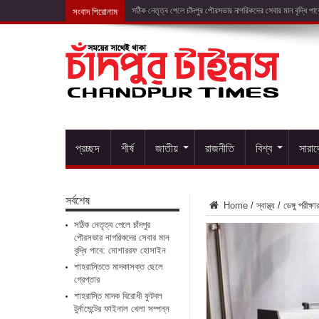
সংবাদ শিরোনাম
শাহরাস্তিতে মাদ
প্রচ্ছদ
শীর্ষ
জাতীয়
রাজনীতি
বিশ্ব
সারা
সর্বশেষ
Home
/
স্বাস্থ্য
/
ডেঙ্গু পরীক্
সঠিক নেতৃত্ব পেলে চাঁদপুর
পৌরসভার নাগরিকদের সেবার মান
বৃদ্ধি পাবে: মোশাররফ হোসাইন
শাহরাস্তিতে মাদকাসক্ত ছেলে
গ্রেপ্তার
শাহরাস্তি মাদক বিরোধী ফুটবল
টুর্নামেন্টের ফাইনাল খেলা সম্পন্ন