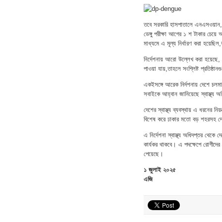
তবে সরকারি হাসপাতালে এনএসওয়ান,আ
ডেঙ্গু পরীক্ষা আগের ১ শ টাকার চেয়ে
মাধ্যমে এ মূল্য নির্ধারণ করা হয়েছি
নির্দেশনায় আরো উল্লেখ করা হয়েছে,
পাওয়া যায়,তাহলে সংশ্লিষ্ট প্রতিষ্ঠান
একইসঙ্গে আরেক নির্দশনায় দেশে চলমান ড
সবাইকে আহ্বান জানিয়েছে স্বাস্থ্য 
দেশের স্বাস্থ্য ব্যবস্থায় এ ধরনের 
বিশেষ করে ঢাকার মতো বড় শহরসহ দেশের 
এ নির্দেশনা স্বাস্থ্য অধিদপ্তর থেকে
কার্যকর থাকবে। এ পদক্ষেপে রোগীদের সুরক
পেয়েছে।
১ জুলাই ২০২৫
এজি