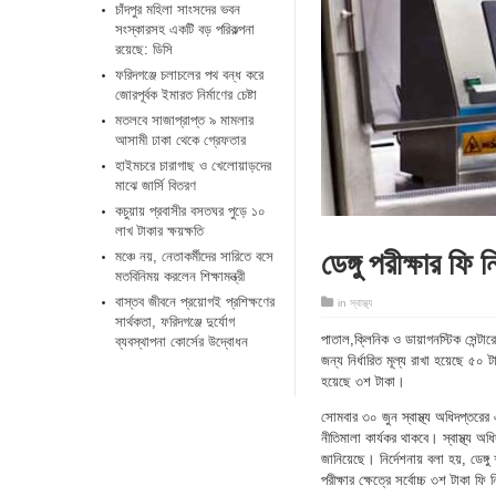
চাঁদপুর মহিলা সাংসদের ভবন
সংস্কারসহ একটি বড় পরিকল্পনা
রয়েছে: ডিসি
ফরিদগঞ্জে চলাচলের পথ বন্ধ করে
জোরপূর্বক ইমারত নির্মাণের চেষ্টা
মতলবে সাজাপ্রাপ্ত ৯ মামলার
আসামী ঢাকা থেকে গ্রেফতার
হাইমচরে চারাগাছ ও খেলোয়াড়দের
মাঝে জার্সি বিতরণ
কচুয়ায় প্রবাসীর বসতঘর পুড়ে ১০
লাখ টাকার ক্ষয়ক্ষতি
ডেঙ্গু পরীক্ষার ফি
মঞ্চে নয়, নেতাকর্মীদের সারিতে বসে
মতবিনিময় করলেন শিক্ষামন্ত্রী
​বাস্তব জীবনে প্রয়োগই প্রশিক্ষণের
in
স্বাস্থ্য
সার্থকতা, ফরিদগঞ্জে দুর্যোগ
পাতাল,ক্লিনিক ও ডায়াগনস্টিক সেন্টার
ব্যবস্থাপনা কোর্সের উদ্বোধন
জন্য নির্ধারিত মূল্য রাখা হয়েছে ৫০ 
হয়েছে ৩শ টাকা।
সোমবার ৩০ জুন স্বাস্থ্য অধিদপ্তরে
নীতিমালা কার্যকর থাকবে। স্বাস্থ্য অ
জানিয়েছে। নির্দেশনায় বলা হয়, ডেঙ
পরীক্ষার ক্ষেত্রে সর্বোচ্চ ৩শ টাকা ফ