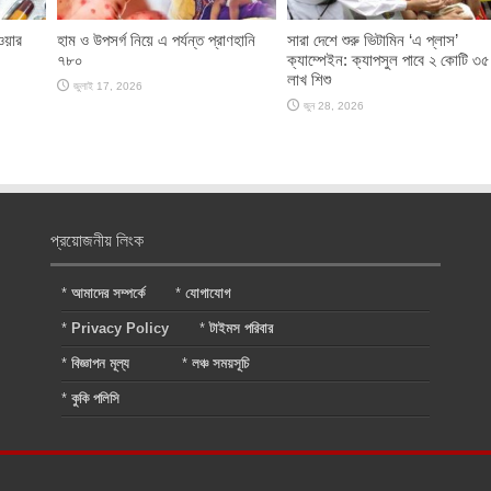
ওয়ার
হাম ও উপসর্গ নিয়ে এ পর্যন্ত প্রাণহানি
সারা দেশে শুরু ভিটামিন ‘এ প্লাস’
৭৮০
ক্যাম্পেইন: ক্যাপসুল পাবে ২ কোটি ৩৫
লাখ শিশু
জুলাই 17, 2026
জুন 28, 2026
প্রয়োজনীয় লিংক
*
আমাদের সম্পর্কে
*
যোগাযোগ
*
Privacy Policy
*
টাইমস পরিবার
*
বিজ্ঞাপন মূল্য
*
লঞ্চ সময়সূচি
*
কুকি পলিসি