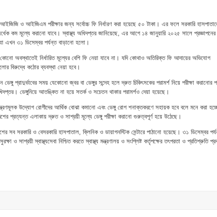
ইজিজি ও আইজিএম পরীক্ষার জন্য সর্বোচ্চ ফি নির্ধারণ করা হয়েছে ৫০ টাকা। এর ফলে সরকারি হাসপাতা
 অর্ধেক কম মূল্যে করানো যাবে। স্বাস্থ্য অধিদপ্তর জানিয়েছে, এর আগে ১৪ জানুয়ারি ২০২৫ সালে প্রজ্ঞাপনের
ল,যা এখন ৩১ ডিসেম্বর পর্যন্ত বাড়ানো হলো।
 কোনো অবস্থাতেই নির্ধারিত মূল্যের বেশি ফি নেয়া যাবে না। যদি কোথাও অতিরিক্ত ফি আদায়ের অভিযোগ
গুলোর বিরুদ্ধে কঠোর ব্যবস্থা নেয়া হবে।
েঙ্গু প্রাদুর্ভাবের সময় যেকোনো জ্বর বা ডেঙ্গুর সন্দেহ হলে দ্রুত চিকিৎসকের পরামর্শ নিয়ে পরীক্ষা করানোর প
অধিদপ্তর। ডেঙ্গুনিয়ে আতঙ্কিত না হয়ে সতর্ক ও সচেতন থাকার পরামর্শও দেয়া হয়েছে।
নিয়ন্ত্রণমূলক উদ্যোগ রোগীদের আর্থিক বোঝা কমানো এবং ডেঙ্গু রোগ শনাক্তকরণে সহায়ক হবে বলে মনে করা হচ্
প্রত্যন্ত এলাকায় দ্রুত ও সাশ্রয়ী মূল্যে ডেঙ্গু পরীক্ষা করানো গুরুত্বপূর্ণ হয়ে উঠেছে।
 দেশের সব সরকারি ও বেসরকারি হাসপাতাল, ক্লিনিক ও ডায়াগনস্টিক সেন্টারে পাঠানো হয়েছে। ৩১ ডিসেম্বর পর্য
্ষা ও সাশ্রয়ী স্বাস্থ্যসেবা নিশ্চিত করতে স্বাস্থ্য মন্ত্রণালয় ও সংশ্লিষ্ট কর্তৃপক্ষের তৎপরতা ও প্রতিশ্রুতি প্