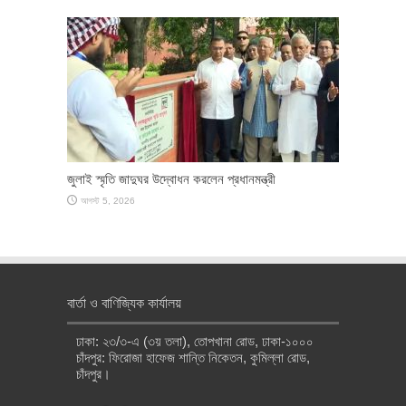
জুলাই স্মৃতি জাদুঘর উদ্বোধন করলেন প্রধানমন্ত্রী
আগস্ট 5, 2026
বার্তা ও বাণিজ্যিক কার্যালয়
ঢাকা: ২৩/৩-এ (৩য় তলা), তোপখানা রোড, ঢাকা-১০০০
চাঁদপুর: ফিরোজা হাফেজ শান্তি নিকেতন, কুমিল্লা রোড,
চাঁদপুর।