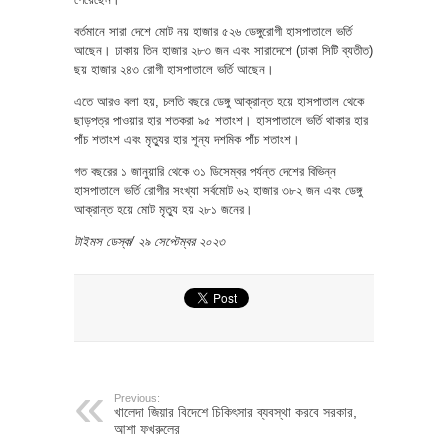
বর্তমানে সারা দেশে মোট নয় হাজার ৫২৬ ডেঙ্গুরোগী হাসপাতালে ভর্তি
আছেন। ঢাকায় তিন হাজার ২৮৩ জন এবং সারাদেশে (ঢাকা সিটি ব্যতীত)
ছয় হাজার ২৪৩ রোগী হাসপাতালে ভর্তি আছেন।
এতে আরও বলা হয়, চলতি বছরে ডেঙ্গু আক্রান্ত হয়ে হাসপাতাল থেকে
ছাড়পত্র পাওয়ার হার শতকরা ৯৫ শতাংশ। হাসপাতালে ভর্তি থাকার হার
পাঁচ শতাংশ এবং মৃত্যুর হার শূন্য দশমিক পাঁচ শতাংশ।
গত বছরের ১ জানুয়ারি থেকে ৩১ ডিসেম্বর পর্যন্ত দেশের বিভিন্ন
হাসপাতালে ভর্তি রোগীর সংখ্যা সর্বমোট ৬২ হাজার ৩৮২ জন এবং ডেঙ্গু
আক্রান্ত হয়ে মোট মৃত্যু হয় ২৮১ জনের।
টাইমস ডেস্ক/ ২৯ সেপ্টেম্বর ২০২৩
Previous:
খালেদা জিয়ার বিদেশে চিকিৎসার ব্যবস্থা করবে সরকার,
আশা ফখরুলের