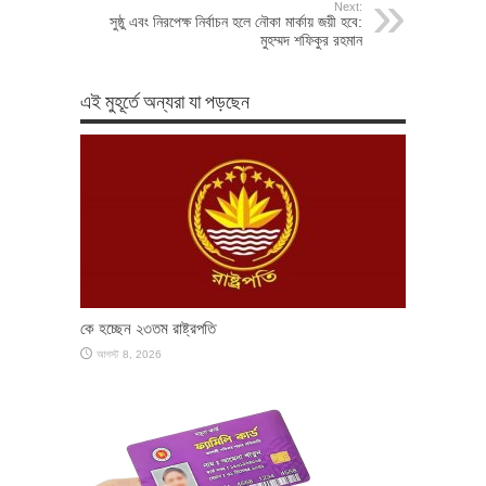
Next:
সুষ্ঠু এবং নিরপেক্ষ নির্বাচন হলে নৌকা মার্কায় জয়ী হবে:
মুহম্মদ শফিকুর রহমান
এই মুহূর্তে অন্যরা যা পড়ছেন
কে হচ্ছেন ২৩তম রাষ্ট্রপতি
আগস্ট 8, 2026