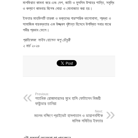
মাগফিরাত কামনা করে এবং দেশ, জাতি ও মুসলিম উম্মাহর শান্তি, সমৃদ্ধি
ও কল্যাণ কামনায় বিশেষ দোয়া ও মোনাজাত করা হয়।
ইফতার মাহফিলটি তারকা ও ভক্তদের পারস্পরিক ভালোবাসা, শ্রদ্ধা ও
সামাজিক দায়বদ্ধতার এক উজ্জ্বল দৃষ্টান্ত হিসেবে উপস্থিত সবার মাঝে
গভীর প্রভাব ফেলে।
প্রতিবেদক: সাইদ হোসেন অপু চৌধুরী
২ মার্চ ২০২৬
Previous:
শতাধিক রোজাদারদের মুখে হাসি ফোটালেন বিজয়ী
ফাউন্ডার তানিয়া
Next:
মতলব দক্ষিণে প্রাইভেট হাসপাতাল ও ডায়াগনস্টিক
মালিক সমিতির ইফতার
এই মুহূর্তে অন্যরা যা পড়ছেন