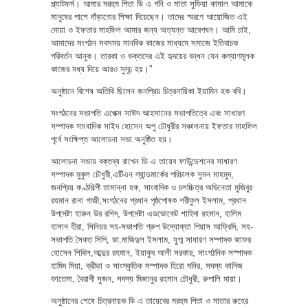
প্ল্যাটফর্ম। আমার মরহুম পিতা ডি এ গনি ও মাতা সুফিয়া কামাল আমাকে
মানুষের পাশে দাঁড়ানোর শিক্ষা দিয়েছেন। তাদের স্মরণে আয়োজিত এই
দোয়া ও ইফতার মাহফিল আমার জন্য অত্যন্ত আবেগঘন। আমি চাই,
আমাদের সংগঠন সবসময় মানবিক কাজের মাধ্যমে সমাজে ইতিবাচক
পরিবর্তন আনুক। তারকা ও ভক্তদের এই হৃদয়ের বন্ধন যেন কল্যাণমূলক
কাজের মধ্য দিয়ে আরও সুদৃঢ় হয়।”
অনুষ্ঠানে বিশেষ অতিথি ছিলেন জনপ্রিয় চিত্রনায়িকা ইয়ামিন হক ববি।
সংগঠনের সভাপতি এপেক্স সাঈদ আহসানের সভাপতিত্বে এবং সাধারণ
সম্পাদক সাংবাদিক সাইদ হোসেন অপু চৌধুরীর সঞ্চালনায় ইফতার মাহফিল
পূর্বে সংক্ষিপ্ত আলোচনা সভা অনুষ্ঠিত হয়।
আলোচনা সভায় বক্তব্য রাখেন ডি এ তায়েব ফাউন্ডেশনের সাধারণ
সম্পাদক মুকুল চৌধুরী,এটিএন ল্যান্ডমার্কের পরিচালক সুমন মাহমুদ,
জনপ্রিয় কণ্ঠশিল্পী তামান্না হক, সাংবাদিক ও চলচ্চিত্র অভিনেতা মুজিবুর
রহমান রানা গাজী,সংগঠনের প্রধান পৃষ্ঠপোষক শরীফুল ইসলাম, প্রধান
উপদেষ্টা হারুন উর রশিদ, উপদেষ্টা এডভোকেট শাহিদা রহমান, হালিম
হাসান হীরা, সিনিয়র সহ-সভাপতি গ্রুপ উদ্যোক্তা পিয়াস আফ্রিদি, সহ-
সভাপতি সৈকত সিপি, ডা.মাজিদুল ইসলাম, যুগ্ম সাধারণ সম্পাদক জাফর
হোসেন শিথিল,আব্দুর রহমান, ইয়াকুব আলী সরকার, সাংগঠনিক সস্পাদক
হামিদ মিয়া, ক্রীড়া ও সাংস্কৃতিক সম্পাদক হিরো মনির, সদস্য কানিজ
ফাতেমা, বৈরাগী সুজন, সদস্য মিজানুর রহমান চৌধুরী, রুপালি মায়া।
অনুষ্ঠানের শেষে চিত্রনায়ক ডি এ তায়েবের মরহুম পিতা ও মাতার রুহের