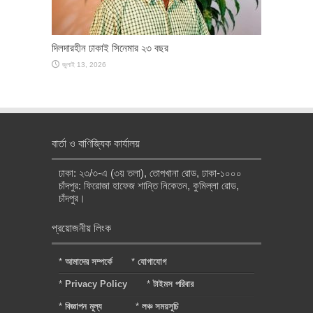
দিলদারহীন ঢাকাই সিনেমার ২৩ বছর
জুলাই 13, 2026
বার্তা ও বাণিজ্যিক কার্যালয়
ঢাকা: ২৩/৩-এ (৩য় তলা), তোপখানা রোড, ঢাকা-১০০০
চাঁদপুর: ফিরোজা হাফেজ শান্তি নিকেতন, কুমিল্লা রোড,
চাঁদপুর।
প্রয়োজনীয় লিংক
*
আমাদের সম্পর্কে
*
যোগাযোগ
*
Privacy Policy
*
টাইমস পরিবার
*
বিজ্ঞাপন মূল্য
*
লঞ্চ সময়সূচি