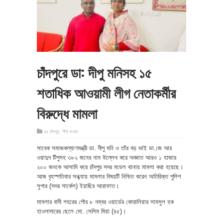
চাঁদপুরে ডা: দীপু মনিসহ ১৫
শতাধিক আওয়ামী লীগ নেতাকর্মীর
বিরুদ্ধে মামলা
in
চাঁদপুর
,
শীর্ষ সংবাদ
সাবেক সমাজকল্যাণমন্ত্রী ডা. দীপু মনি ও তাঁর বড় ভাই ডা.জে আর
ওয়াদুদ টিপুসহ ৩৮২ জনের নাম উল্লেখ করে অজ্ঞাত আরও ১ হাজার
২০০ জনকে আসামি করে চাঁদপুর সদর মডেল থানায় মামলা করা হয়েছে।
আজ বৃহস্পতিবার সন্ধ্যায় মামলার বিষয়টি নিশ্চিত করেন অতিরিক্ত পুলিশ
সুপার (সদর সার্কেল) ইয়াছির আরাফাত।
মামলার বাদী শহরের পৌর ৮ নম্বর ওয়ার্ডের কোরালিয়ার সামসুল হক
হাওলাদারের ছেলে মো. সেলিম মিয়া (৪৫)।