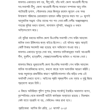
মামলার এজাহারে বলা হয়, দীপু মনি, তাঁর ভাই জেলা আওয়ামী লীগের
সহ-সভাপতি টিপু, জেলা আওয়ামী লীগের সাধারণ সম্পাদক আবু নঈম
পাটোয়ারী দুলাল, পৌরসভার মেয়র জিল্লুর রহমান জুয়েল এবং সদর
উপজেলা পরিষদের চেয়ারম্যান হুমায়ন কবীর সুমনের মদদে গত ১৮ জুলাই
আনুমানিক সন্ধ্যা ৭টায় তাদের শত শত নেতা-কর্মী দেশীয় অস্ত্রসস্ত্রসহ
শহরের মুনিরা ভবনে হামলা, মালামাল লুটপাট, ভাঙচুরে ও ভবনে
অগ্নিসংযোগ করে।
ওই মুনিরা ভবনের মালিক জেলা বিএনপির সভাপতি শেখ ফরিদ আহমেদ
মানিক তখন চিকিৎসার জন্য বাইরে ছিলেন। এই ঘটনায় প্রায় আড়াই
কোটি টাকার ক্ষয়ক্ষতি করা হয়েছে বলে অভিযোগ পাওয়া যায়।
মামলার এজাহার সূত্রে দেখা যায়, মামলার তালিকাভুক্ত সবাই আওয়ামী
লীগ, যুবলীগ, ছাত্রলীগ, স্বেচ্ছাসেবকলীগের বর্তমান ও সাবেক নেতা।
মামলার বিষয়ে ভুক্তভোগী জেলা বিএনপির সভাপতি শেখ ফরিদ আহমেদ
মানিক সাংবাদিকদের বলেন, কখনো কারো সঙ্গে অমানবিক আচরণ করিনি।
অথচ শুধুমাত্র রাজনীতির কারণে প্রতিহিংসাবশত তাঁর বাড়ির ওপর এই
অঘটনটি দেখতে হলো। আইনের প্রতি শ্রদ্ধাশীল এবং ন্যায় ও সুষ্ঠু বিচার
প্রত্যাশা করেন তিনি।
এ বিষয়ে অতিরিক্ত পুলিশ সুপার (সদর সার্কেল) ইয়াছির আরাফাত বলেন,
বৃহস্পতিবার থেকে মামলাটি আইনি কার্যক্রম অব্যাহত রয়েছে। নিরপরাধ
কেউ যাতে হয়রানি না হয়, সেদিকেও নজর রাখা হবে।
প্রতিবেদক: আশিক বিন রহিম, ১৫ আগস্ট ২০২৪