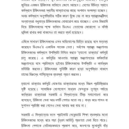
জুনিয়র একজন চিকিৎসক বর্তমানে জেলে আছেন। দেশের বিভিন্ন স্থানে
কর্মস্থলে চিকিৎসকরা স্থানীয় মাস্তানদের কাছে অপমান অপদস্ত হচ্ছেন।
অথচ কর্মস্থলে অনুপস্থিতির সঠিক কারণ খুঁজে বের না করে স্বাস্থ্যমন্ত্রীসহ
অন্যান্যরা শুধুমাত্র চিকিৎসকদের দোষারোপ করে যাচ্ছেন। এসব বিষয়াদি
নিয়ে চিকিৎসকদের পক্ষে বর্তমান বিএমএ নেতাদের জোরালো ও বলিষ্ঠ
ভূমিকা রাখার কথা থাকলেও তা করতে ব্যর্থ হয়েছেন।
এদিকে সাধারণ চিকিৎসকদের এসব অভিযোগের ভিত্তি রয়েছে বলে মন্তব্য
করেছেন বিএমএ’র একাধিক সাবেক নেতা। সর্বশেষ স্বাস্থ্য মন্ত্রণালয়
চিকিৎসকদের কর্মস্থলে উপস্থিতি নিশ্চিত করতে ‘হ্যালো ডাক্তার’ কর্মসূচি
চালু করেছে। এ কর্মসূচির আওতায় স্বাস্থ্য মন্ত্রণালয়ের কর্মকর্তারা
মন্ত্রণালয়ে বসে প্রতিমাসে দুইবার চিকিৎসকদের উপস্থিতি ও কার্যক্রম
মনিটরিং করবেন। চিকিৎসকরা সুনির্দিষ্ট কারণ ছাড়া অনুপস্থিত থাকলে
তাদের বিরুদ্ধে শাস্তিমূলক ব্যবস্থা গ্রহণ করবেন।
হ্যালো ডাক্তার কর্মসূচি ঘোষণায় ডাক্তারদের মধ্যে বিরূপ প্রতিক্রিয়ার
সৃষ্টি হয়েছে। সামাজিক যোগাযোগ মাধ্যম ফেসবুকে তৃণমূল পর্যায়ে
কর্তব্যরত ডাক্তাররা সরকারি এ সিদ্ধান্তের তীব্র সমালোচনা করে
বলেছেন, চিকিৎসা সেবা আর দশটি পেশার মতো নয়। বাধ্য করে শাসন বা
সুশাসন প্রতিষ্ঠা করা গেলেও সেবা আদায় করা যায় না।
সরকারি এ সিদ্ধান্তের ফলে প্রাইমারি সেকেন্ডারি শিক্ষা ব্যবস্থার মতো
চিকিৎসকদের মধ্যে ঝরে পড়া (ড্রপ আউট) প্রবণতা দেখা দিতে পারে।
চিকিৎসা পেশাকে নেতিবাচকভাবে প্রকাশ করে, জনগণের মুখোমুখি দাঁড়