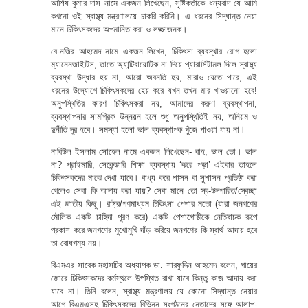
আশিষ কুমার দাস নামে একজন লিখেছেন, সৃষ্টিকর্তাকে ধন্যবাদ যে আমি
কখনো ওই স্বাস্থ্য মন্ত্রণালয়ে চাকরি করিনি। এ ধরনের সিদ্ধান্ত নেয়া
মানে চিকিৎসকদের অপমানিত করা ও লজ্জাজনক।
বে-নজির আহমেদ নামে একজন লিখেন, চিকিৎসা ব্যবস্থার রোগ হলো
ম্যানেনজাইটিস, তাতে অ্যান্টিবায়োটিক না দিয়ে প্যারাসিটামল দিলে স্বাস্থ্য
ব্যবস্থা উদ্ধার হয় না, আরো অবনতি হয়, মারাও যেতে পারে, এই
ধরনের উদ্যোগে চিকিৎসকদের হেয় করে যখন তখন মার খাওয়ানো হবে!
অনুপস্থিতির কারণ চিকিৎসকরা নয়, আমাদের করুণ ব্যবস্থাপনা,
ব্যবস্থাপনার সামগ্রিক উন্নয়ন হলে শুধু অনুপস্থিতিই নয়, অনিয়ম ও
দুর্নীতি দূর হবে। সমস্যা হলো ভাল ব্যবস্থাপক খুঁজে পাওয়া যায় না।
নাবিউল ইসলাম সোহেল নামে একজন লিখেছেন- বাহ, ভাল তো। ভাল
না? প্রাইমারি, সেকেন্ডারি শিক্ষা ব্যবস্থায় ‘ঝরে পড়া’ এইবার তাহলে
চিকিৎসকদের মাঝে দেখা যাবে। বাধ্য করে শাসন বা সুশাসন প্রতিষ্ঠা করা
গেলেও সেবা কি আদায় করা যায়? সেবা মানে তো স্ব-উদগারিত/স্বেচ্ছা
এই জাতীয় কিছু। রাষ্ট্র/গণমাধ্যম চিকিৎসা পেশার মতো (যারা জনগণের
মৌলিক একটি চাহিদা পূরণ করে) একটি পেশাগোষ্ঠীকে নেতিবাচক রূপে
প্রকাশ করে জনগণের মুখোমুখি দাঁড় করিয়ে জনগণের কি স্বার্থ আদায় হবে
তা বোধগম্য নয়।
বিএমএর সাবেক মহাসচিব অধ্যাপক ডা. শারফুদ্দিন আহমেদ বলেন, গায়ের
জোরে চিকিৎসকদের কর্মস্থলে উপস্থিত রাখা যাবে কিন্তু কাজ আদায় করা
যাবে না। তিনি বলেন, স্বাস্থ্য মন্ত্রণালয় যে কোনো সিদ্ধান্ত নেয়ার
আগে বিএমএসহ চিকিৎসকদের বিভিন্ন সংগঠনের নেতাদের সঙ্গে আলাপ-