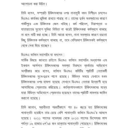
আলোচনা করা উচিত।
তিনি বলেন, সম্প্রতি চিকিৎসকদের ওপর নানামুখী দমন নিপীড়ন চললেও
বিএমএ কার্যকর ভূমিকা রাখতে পারছে না। তাদের দুর্বল অবস্থানের কারণে
গাজীপুরে এক চিকিৎসক জেল খাটছে। কর্ম পরিবেশ, নিরাপত্তা ও
যাতায়াতের সুযোগ সুবিধা নিশ্চিত না করেই চিকিৎসকরা কর্মস্থলে থাকছে
না বলে দায়ী করা হচ্ছে। তিনি আরো বলেন, নানা সমস্যার কারণে হয়তো
কিছু চিকিৎসক কর্মস্থলে থাকছে না, তবে বেশিরভাগ চিকিৎসকই কর্মস্থলে
থেকে সেবা দিয়ে যাচ্ছেন।
বিএমএ বর্তমান মহাসচিব যা বললেন :
সার্বিক বিষয়ে জানতে চাইলে বিএমএ বর্তমান মহাসচিব অধ্যাপক এম
ইকবাল আর্সলান চিকিৎসকদের সমস্যা নিরসনে ব্যর্থতার অভিযোগ
অস্বীকার করে বলেন, বর্তমান বিএমএ কমিটির প্রতিটি নেতাকর্মী
চিকিৎসকদের সুখে-দুঃখে পাশে রয়েছে। বিভিন্ন সময়ে যেখানে যখন
চিকিৎসকদের ওপর হামলা হয়েছে সেখানে বিএমএ নেতারা উদ্যোগী হয়ে
আসামিদের গ্রেফতার করিয়েছে। কর্তব্যপালনকালে চিকিৎসকদের মধ্যে
যারা বিভিন্ন অভিযোগে গ্রেফতার হয়েছেন তাদের প্রতিটি মামলায় জামিন
করানো হয়েছে।
তিনি জানান, স্বাধীনতা পরবর্তীকালে গত ৪০ বছরে যত চিকিৎসকের
পদোন্নতি হয়েছিল তার চেয়ে বেশি পদোন্নতি বর্তমান বিএমএ’র আমলে
হয়েছে। ২০১১ সালের নভেম্বর থেকে ২০১৩ সালের ডিসেম্বর মাস
পর্যন্ত ১৬ হাজার ৬শ’৯৪ জন ডাক্তার পদোন্নতি পেয়েছেন। চিকিৎসকের