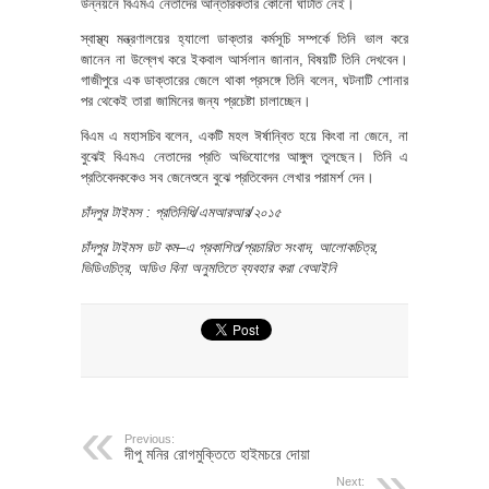
উন্নয়নে বিএমএ নেতাদের আন্তরিকতার কোনো ঘাটতি নেই।
স্বাস্থ্য মন্ত্রণালয়ের হ্যালো ডাক্তার কর্মসূচি সম্পর্কে তিনি ভাল করে
জানেন না উল্লেখ করে ইকবাল আর্সলান জানান, বিষয়টি তিনি দেখবেন।
গাজীপুরে এক ডাক্তারের জেলে থাকা প্রসঙ্গে তিনি বলেন, ঘটনাটি শোনার
পর থেকেই তারা জামিনের জন্য প্রচেষ্টা চালাচ্ছেন।
বিএম এ মহাসচিব বলেন, একটি মহল ঈর্ষান্বিত হয়ে কিংবা না জেনে, না
বুঝেই বিএমএ নেতাদের প্রতি অভিযোগের আঙ্গুল তুলছেন। তিনি এ
প্রতিবেদককেও সব জেনেশুনে বুঝে প্রতিবেদন লেখার পরামর্শ দেন।
চাঁদপুর টাইমস :
প্রতিনিধি
/
এমআরআর/২০১৫
চাঁদপুর টাইমস
ডট কম
–
এ
প্রকাশিত/প্রচারিত সংবাদ
,
আলোকচিত্র
,
ভিডিওচিত্র
,
অডিও বিনা অনুমতিতে ব্যবহার করা বেআইনি
Previous:
দীপু মনির রোগমুক্তিতে হাইমচরে দোয়া
Next: