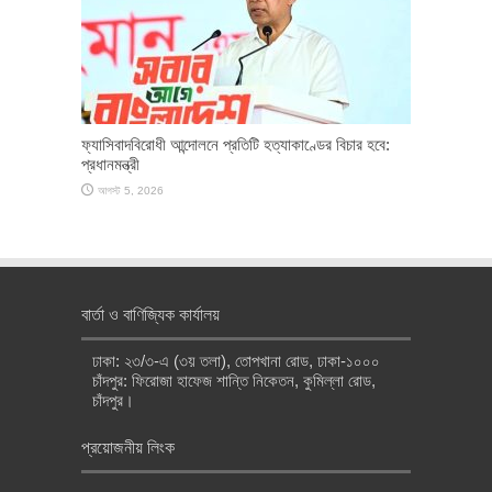
ফ্যাসিবাদবিরোধী আন্দোলনে প্রতিটি হত্যাকাণ্ডের বিচার হবে:
প্রধানমন্ত্রী
আগস্ট 5, 2026
বার্তা ও বাণিজ্যিক কার্যালয়
ঢাকা: ২৩/৩-এ (৩য় তলা), তোপখানা রোড, ঢাকা-১০০০
চাঁদপুর: ফিরোজা হাফেজ শান্তি নিকেতন, কুমিল্লা রোড,
চাঁদপুর।
প্রয়োজনীয় লিংক