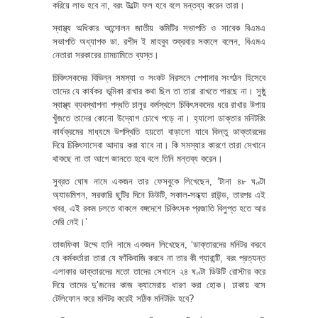
করিয়ে লাভ হবে না, বরং উল্টো ফল হবে বলে মন্তব্য করেন তারা।
স্বাস্থ্য অধিকার আন্দোলন জাতীয় কমিটির সভাপতি ও সাবেক বিএমএ
সভাপতি অধ্যাপক ডা. রশীদ ই মাহবুব শুক্রবার সকালে বলেন, বিএমএ
নেতারা সরকারের চামচামিতে ব্যস্ত।
চিকিৎসকদের বিভিন্ন সমস্যা ও সংকট নিরসনে পেশাদার সংগঠন হিসেবে
তাদের যে কার্যকর ভূমিকা রাখার কথা ছিল তা তারা রাখতে পারছে না। সুষ্ঠু
স্বাস্থ্য ব্যবস্থাপনা পদ্ধতি চালুর কর্মস্থলে চিকিৎসকদের ধরে রাখার উপায়
খুঁজতে তাদের কোনো উদ্যোগ চোখে পড়ে না। হ্যালো ডাক্তার মনিটরিং
কার্যক্রমের মাধ্যমে উপস্থিতি হয়তো বাড়ানো যাবে কিন্তু ডাক্তারদের
দিয়ে চিকিৎসাসেবা আদায় করা যাবে না। কি সমস্যার কারণে তারা সেখানে
থাকছে না তা আগে জানতে হবে বলে তিনি মন্তব্য করেন।
সুব্রত ঘোষ নামে একজন তার ফেসবুকে লিখেছেন, ‘টানা ৪৮ ঘণ্টা
অ্যাডমিশন, সরকারি ছুটির দিনে ডিউটি, সকাল-সন্ধ্যা রাউন্ড, তারপর এই
খবর, এই রকম চলতে থাকলে বঙ্গদেশে চিকিৎসক প্রজাতি বিলুপ্ত হতে আর
দেরি নেই।’
তাজফিকা উম্মে হানি নামে একজন লিখেছেন, ‘ডাক্তারদের মনিটর করবে
যে কর্মকর্তারা তারা যে ফাঁকিবাজি করবে না তার কী গ্যারান্টি, বরং প্রত্যন্ত
এলাকার ডাক্তারদের মতো তাদের সেখানে ২৪ ঘণ্টা ডিউটি রোস্টার করে
দিয়ে তাদের দু’জনের কাজ ক্যামেরায় ধারণ করা হোক। ঢাকায় বসে
টেলিফোন করে মনিটর করেই সঠিক মনিটরিং হবে?