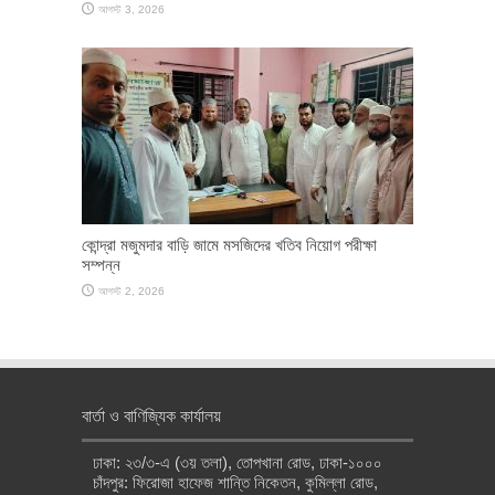
আগস্ট 3, 2026
কোন্দ্রা মজুমদার বাড়ি জামে মসজিদের খতিব নিয়োগ পরীক্ষা
সম্পন্ন
আগস্ট 2, 2026
বার্তা ও বাণিজ্যিক কার্যালয়
ঢাকা: ২৩/৩-এ (৩য় তলা), তোপখানা রোড, ঢাকা-১০০০
চাঁদপুর: ফিরোজা হাফেজ শান্তি নিকেতন, কুমিল্লা রোড,