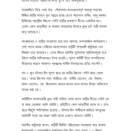
ঘটনার সত্যতা প্রমানের জন্য ফুঁসে ওঠে অভিযুক্তরা।
সরেজমিনে গিয়ে দেখা যায়, পৌরসভার জনগুরুত্বপূর্ণ বদরপুর সড়কের
মিজির বাড়ীর সামনে মৃত আব্দুর রবের ছেলে আহসাস হাবীব, আবু বক্কর
ছিদ্দিকের প্রত্রীক বিছানা গেইট বাড়ীর চারপাশে টিনের একাধিক ঘর।
তেমন কোন ভাড়াটিয়া না থাকায় পাহারাদার হিসাবে বৃদ্ধ দুই নারী বসবাস
করে আসছেন।
মাঝেমধ্যে এ বাড়ীর অন্যান্য ঘরে চলে আসছে অসামাজিক কার্যকলাপ।
সেই সাথে মাদক সেবীদের আনাগোনায় বাড়ীটি পাশ্ববর্তী বাসিন্দারা যেন
বিরক্ত হয়ে পড়েছেন। এসব বিষয়ে স্থানীয় যুবসমাজ প্রতিবাদমুখর হয়ে
উঠলে বাড়ীর মালিকদেরও টনক নড়েনি। মূলত বাড়ীটি নিয়ে সম্পত্তিগত
বিরোধের কারনে আবাসন প্রকল্পের সার্বিক উন্নয়নের ছোঁয়া লাগেনি।
গত ৮ জুন ঘটনার দিন মূলত ঝড়ে রব বাড়ীর বিছানা গেইট ঝড়ে ভেঙ্গে
যায়। অথচ কিশোর গ্যাং সাজিয়ে মো. শামীম হোসেন, মো. সিয়াম,
বাদল হোসেন, মো. জিহাদসহ কয়েক জনের নামে থানায় মিথ্যা অভিযোগ
দায়ের করা হয়।
বাড়ীটিতে বসবাসকারী বৃদ্ধ নারী শাহিদা বেগম বলেন বাড়ীর টিনের গেইট কে
বা কারা ভেঙ্গেছে আমি দেখিনি। বাড়িটিতে কোন ভাড়াটিয়া থাকে না। তবে
ঝড়ে কিছুটা ক্ষতিগ্রস্ত হয়েছে। ঘটনার দিন শামীমকে জড়িয়ে ভাংচুরের
কথাটাটি সত্য নয় কারন আমি তাকে এখানে আসতে দেখিনি।
স্থানীয় বাসিন্দারা বলেন, বাড়ীটি দীর্ঘদিন পরিত্যক্ত অবস্থায় পড়ে থাকায়
মাদকসেবি ও অসামাজিক কার্যকলাপ দিন দিন বেড়ে চলছে। এ বিষয়ে