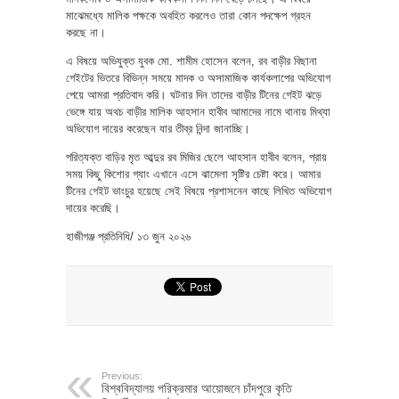
মাঝেমধ্যে মালিক পক্ষকে অবহিত করলেও তারা কোন পদক্ষেপ গ্রহন
করছে না।
এ বিষয়ে অভিযুক্ত যুবক মো. শামীম হোসেন বলেন, রব বাড়ীর বিছানা
গেইটের ভিতরে বিভিন্ন সময়ে মাদক ও অসামাজিক কার্যকলাপের অভিযোগ
পেয়ে আমরা প্রতিবাদ করি। ঘটনার দিন তাদের বাড়ীর টিনের গেইট ঝড়ে
ভেঙ্গে যায় অথচ বাড়ীর মালিক আহসান হাবীব আমাদের নামে থানায় মিথ্যা
অভিযোগ দায়ের করেছেন যার তীব্র নিন্দা জানাচ্ছি।
পরিত্যক্ত বাড়ির মৃত আব্দুর রব মিজির ছেলে আহসান হাবীব বলেন, প্রায়
সময় কিছু কিশোর গ্যাং এখানে এসে ঝামেলা সৃষ্টির চেষ্টা করে। আমার
টিনের গেইট ভাংচুর হয়েছে সেই বিষয়ে প্রশাসনেন কাছে লিখিত অভিযোগ
দায়ের করেছি।
হাজীগঞ্জ প্রতিনিধি/ ১৩ জুন ২০২৬
Previous:
বিশ্ববিদ্যালয় পরিক্রমার আয়োজনে চাঁদপুরে কৃতি