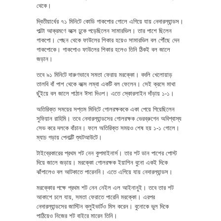
থেকে।
দ্বিতীয়ার্ধের ৭১ মিনিটে কোডি গাকপোর গোলে এগিয়ে যায় নেদারল্যান্ডস।
পাল্টা আক্রমণে বক্সে ঢুকে পড়েছিলেন সামারভিল। তার পাশে ছিলেন
গাকপো। পেছন থেকে ফাউলের শিকার হয়েও সামারভিল বল পৌঁছে দেন
গাকপোকে। গাকপোও ফাউলের শিকার হলেও তিনি ঠিকই বল জালে
জড়ান।
তবে ৯১ মিনিটে দারুণভাবে সমতা ফেরায় মরক্কো। বদলি খেলোয়াড়
তালবি বাঁ পাশ থেকে বক্সে লম্বা একটি বল ফেলেন। সেই ক্রসে মাথা
ছুঁইয়ে বল জালে পাঠান ঈসা দিওপ। এতে স্কোরলাইন দাঁড়ায় ১-১।
অতিরিক্ত সময়ের সপ্তম মিনিটে গোলরক্ষককে একা পেয়ে গিয়েছিলেন
সুফিয়ান রাহিমি। তবে নেদারল্যান্ডসের গোলরক্ষক ভেরব্রুগেন অবিশ্বাস্য
সেভ করে দলকে বাঁচান। ফলে অতিরিক্ত সময়ও শেষ হয় ১-১ গোলে।
ম্যাচ গড়ায় পেনাল্টি শ্যুটআউটে।
টাইব্রেকারের প্রথম শট নেন কুপমাইনার্স। তার শট ডান পাশের পোস্ট
দিয়ে জালে জড়ায়। মরক্কো গোলরক্ষক ইয়াশিন বুনো একই দিকে
ঝাঁপালেও বল আটকাতে পারেননি। এতে এগিয়ে যায় নেদারল্যান্ডস।
মরক্কোর পক্ষে প্রথম শট নেন নেইল এল আইনানুই। তবে তার শট
আকাশে চলে যায়, সমতা ফেরাতে পারেনি মরক্কো। এরপর
নেদারল্যান্ডসের জাস্টিন ক্লুইভার্টও মিস করেন। বুনোকে ভুল দিকে
পাঠিয়েও নিজের শট বাইরে মারেন তিনি।