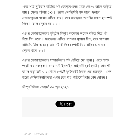
পরের শটে সুফিয়ান রাহিমির শট ভেরব্রুগেনের হাতে লেগেও জালে জড়িয়ে
যায়। স্কোর দাঁড়ায় ১-১। এরপর ভের্গহর্স্টের শট জালে জড়ালে
নেদারল্যান্ডস আবার এগিয়ে যায়। তবে মরক্কোর তালবিও সফল হন স্পট
কিকে। ফলে স্কোর হয় ২-২।
এরপর নেদারল্যান্ডসের কুইন্টেন টিম্বার লক্ষ্যের অনেক বাইরে দিয়ে শট
নিয়ে মিস করেন। মরক্কোর এগিয়ে যাওয়ার সুযোগ ছিল, তবে আশরাফ
হাকিমিও মিস করেন। তার শট বাঁ দিকের পোস্ট দিয়ে বাইরে চলে যায়।
স্কোর থাকে ২-২।
এরপর নেদারল্যান্ডসের সামারভিলের শট ঠেকিয়ে দেন বুনো। এতে ম্যাচ
পয়েন্ট পায় মরক্কো। শেষ শটে ইসমাইল সাইবারি ব্যর্থ হননি। তার শট
জালে জড়াতেই ৩-২ গোলে পেনাল্টি শ্যুটআউট জিতে নেয় মরক্কো। গেল
বারের সেমিফাইনালিস্টরা এবার চলে যায় প্রতিযোগিতার শেষ ষোলয়।
চাঁদপুর টাইমস ডেস্ক/ ৩০ জুন ২০২৬
Previous: