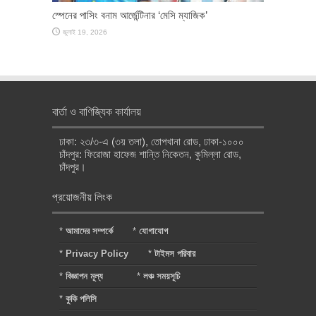
স্পেনের পাসিং বনাম আর্জেন্টিনার ‘মেসি ম্যাজিক’
জুলাই 19, 2026
বার্তা ও বাণিজ্যিক কার্যালয়
ঢাকা: ২৩/৩-এ (৩য় তলা), তোপখানা রোড, ঢাকা-১০০০
চাঁদপুর: ফিরোজা হাফেজ শান্তি নিকেতন, কুমিল্লা রোড,
চাঁদপুর।
প্রয়োজনীয় লিংক
*
আমাদের সম্পর্কে
*
যোগাযোগ
*
Privacy Policy
*
টাইমস পরিবার
*
বিজ্ঞাপন মূল্য
*
লঞ্চ সময়সূচি
*
কুকি পলিসি