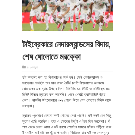
টাইব্রেকারে নেদারল্যান্ডসের বিদায়,
শেষ ষোলোতে মরক্কো
in
খেলাধুলা
দুই দলকেই বলা হয় বিশ্বকাপের ডার্ক হর্স। সেই নেদারল্যান্ডস ও
মরক্কোর লড়াইটা তার মান রাখল বৈকি! চলতি বিশ্বকাপের অন্যতম
রোমাঞ্চকর এক ম্যাচ উপহার দিল। নির্ধারিত ৯০ মিনিট ও অতিরিক্ত ৩০
মিনিট মিলিয়ে ম্যাচের ফল আসেনি। শেষে পেনাল্টি শ্যুটআউটে গড়ায়
খেলা। নাটকীয় টাইব্রেকারে ৩-২ গোলে জিতে শেষ ষোলোর টিকিট কাটে
মরক্কো।
ম্যাচের প্রথমার্ধে কোনো দলই গোলের দেখা পায়নি। দুই দলই বেশ কিছু
সুযোগ তৈরি করেছিল। তবে এ ক্ষেত্রে কিছুটা এগিয়ে ছিল মরক্কো। বাঁ
পাশ থেকে ভেসে আসা একটি ক্রসে পোস্টের সামনে ফাঁকায় দাঁড়িয়ে থাকা
ইসমাইল সাইবারি বল ছুঁতে পারেননি। বিরতিতে যায় দুই দল গোলশূন্য