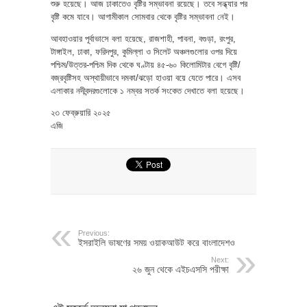
শুরু হয়েছে। আজ ঢাকাতেও বৃষ্টির সম্ভাবনা রয়েছে। তবে সন্ধ্যার পর
বৃষ্টি কমে যাবে। আগামীকাল সোমবার থেকে বৃষ্টির সম্ভাবনা নেই।
আবহাওয়ার পূর্বাভাসে বলা হয়েছে, রাজশাহী, পাবনা, বগুড়া, রংপুর,
টাঙ্গাইল, ঢাকা, ফরিদপুর, কুমিল্লা ও সিলেট অঞ্চলগুলোর ওপর দিয়ে
পশ্চিম/উত্তর-পশ্চিম দিক থেকে ঘণ্টায় ৪৫-৬০ কিলোমিটার বেগে বৃষ্টি/
বজ্রবৃষ্টিসহ অস্থায়ীভাবে দমকা/ঝড়ো হাওয়া বয়ে যেতে পারে। এসব
এলাকার নদীবন্দরগুলোকে ১ নম্বর সতর্ক সংকেত দেখাতে বলা হয়েছে।
২৩ ফেব্রুয়ারি ২০২৫
এজি
Previous:
ইসরাইলি ভাষণের সময় ওয়াকআউট করে বাংলাদেশও
Next:
২৬ জুন থেকে এইচএসসি পরীক্ষা
এই মুহূর্তে অন্যরা যা পড়ছেন