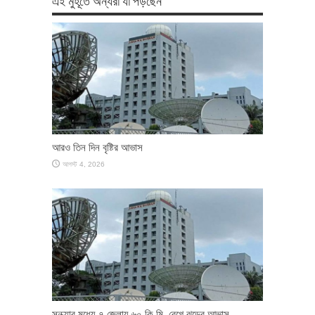
আরও তিন দিন বৃষ্টির আভাস
আগস্ট 4, 2026
সন্ধ্যার মধ্যে ৭ জেলায় ৬০ কি.মি. বেগে ঝড়ের আভাস