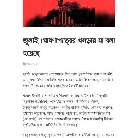
জুলাই ঘোষণাপত্রের খসড়ায় যা বলা
হয়েছে
in
জাতীয়
জুলাই অভ্যুত্থানের ঘোষণাপত্র নিয়ে আজ বৃহস্পতিবার প্রধান উপদেষ্টা
ড. মুহাম্মদ ইউনূস সর্বদলীয় বৈঠক করেন। এদিন বিকেল সাড়ে ৪টার দিকে
রাজধানীর ফরেন সার্ভিস একাডেমিতে বৈঠকটি শুরু হয়।
প্রধান উপদেষ্টার সঙ্গে বৈঠকে বিএনপি, জামায়াতে ইসলামী, ইসলামী
আন্দোলন বাংলাদেশ, গণসংহতি আন্দোলন, গণঅধিকার পরিষদ,
বৈষম্যবিরোধী ছাত্র আন্দোলন, জাতীয় নাগরিক কমিটি, খেলাফত মজলিস,
ইসলামি আন্দোলন, রাষ্ট্র সংস্কার আন্দোলন, জাতীয় সমাজতান্ত্রিক দল
(জেএসডি), বাংলাদেশের সমাজতান্ত্রিক দলসহ (বাসদ মার্কসবাদী) বিভিন্ন
রাজনৈতিক দলের প্রতিনিধিরা উপস্থিত হন।
ছাত্র-জনতার অভ্যুত্থানে গত ৫ আগস্ট শেখ হাসিনার সাড়ে ১৫ বছরের