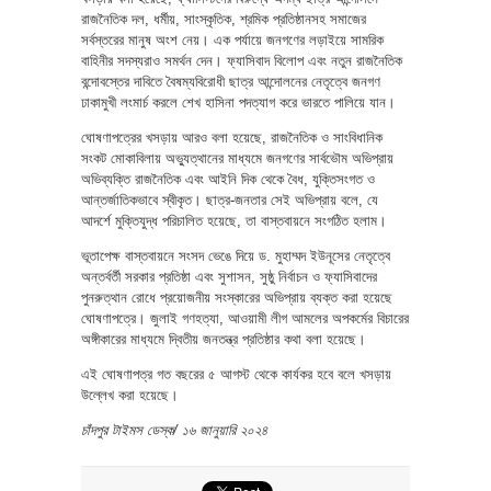
রাজনৈতিক দল, ধর্মীয়, সাংস্কৃতিক, শ্রমিক প্রতিষ্ঠানসহ সমাজের
সর্বস্তরের মানুষ অংশ নেয়। এক পর্যায়ে জনগণের লড়াইয়ে সামরিক
বাহিনীর সদস্যরাও সমর্থন দেন। ফ্যাসিবাদ বিলোপ এবং নতুন রাজনৈতিক
বন্দোবস্তের দাবিতে বৈষম্যবিরোধী ছাত্র আন্দোলনের নেতৃত্বে জনগণ
ঢাকামুখী লংমার্চ করলে শেখ হাসিনা পদত্যাগ করে ভারতে পালিয়ে যান।
ঘোষণাপত্রের খসড়ায় আরও বলা হয়েছে, রাজনৈতিক ও সাংবিধানিক
সংকট মোকাবিলায় অভ্যুত্থানের মাধ্যমে জনগণের সার্বভৌম অভিপ্রায়
অভিব্যক্তি রাজনৈতিক এবং আইনি দিক থেকে বৈধ, যুক্তিসংগত ও
আন্তর্জাতিকভাবে স্বীকৃত। ছাত্র-জনতার সেই অভিপ্রায় বলে, যে
আদর্শে মুক্তিযুদ্ধ পরিচালিত হয়েছে, তা বাস্তবায়নে সংগঠিত হলাম।
ভূতাপেক্ষ বাস্তবায়নে সংসদ ভেঙে দিয়ে ড. মুহাম্মদ ইউনূসের নেতৃত্বে
অন্তর্বর্তী সরকার প্রতিষ্ঠা এবং সুশাসন, সুষ্ঠু নির্বাচন ও ফ্যাসিবাদের
পুনরুত্থান রোধে প্রয়োজনীয় সংস্কারের অভিপ্রায় ব্যক্ত করা হয়েছে
ঘোষণাপত্রে। জুলাই গণহত্যা, আওয়ামী লীগ আমলের অপকর্মের বিচারের
অঙ্গীকারের মাধ্যমে দ্বিতীয় জনতন্ত্র প্রতিষ্ঠার কথা বলা হয়েছে।
এই ঘোষণাপত্র গত বছরের ৫ আগস্ট থেকে কার্যকর হবে বলে খসড়ায়
উল্লেখ করা হয়েছে।
চাঁদপুর টাইমস ডেস্ক/ ১৬ জানুয়ারি ২০২৪