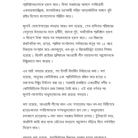
প্রতিষ্ঠানগুলোকে ধ্বংস করে। বিগত সরকারের আমলে গণবিরোধী
একনায়কতান্ত্রিক, মানবাধিকার হরণকারী শক্তি আন্তর্জাতিক অঙ্গনে খুনি
রাষ্ট্র হিসেবে বাংলাদেশকে পরিচিত করে।
জুলাই ঘোষণাপত্রের খসড়ায় আরও বলা হয়েছে, শেখ হাসিনার পরিবারের
নেতৃত্বে উন্নয়নের নামে দুর্নীতি, ব্যাংক লুট, অর্থনৈতিক প্রতিষ্ঠান ধ্বংস
ও বিদেশে টাকা পাচার সব সম্ভাবনাকে ধ্বংস করে। এর বিরুদ্ধে
রাজনৈতিক দল, ছাত্র, শ্রমিক সংগঠনসহ সর্বস্তরের মানুষ গত ১৫ বছর
নিরন্তর সংগ্রাম করে জেলজুলুম, গুম-খুন ও বিচারবহির্ভূত হত্যার শিকার
হয়েছে। বিদেশি রাষ্ট্রের তল্পিবাহক আওয়ামী লীগ ন্যায়সংগত আন্দোলনকে
নিষ্ঠুরভাবে দমন করেছে।
এর পরই খসড়ায় রয়েছে, গত তিনটি বিতর্কিত নির্বাচনের কথা। বলা
হয়েছে, মানুষের ভোটাধিকার এবং প্রতিনিধিত্ব বঞ্চিত করে ছাত্র ও
তরুণদের নিষ্ঠুর নির্যাতন করা হয়। সরকারি চাকরিতে একচেটিয়া দলীয় ও
কোটাভিত্তিক নিয়োগ চরম বৈষম্য তৈরি করে। এই ধারা বর্ণনার পর
জুলাই-আগস্টের অভ্যুত্থানের কথা রয়েছে খসড়ায়।
বলা হয়েছে, আওয়ামী লীগের দমন এবং গণহত্যার পরও দল-মত নির্বিশেষে
ছাত্র-জনতা গণবিক্ষোভকে গণঅভ্যুত্থানে রূপ দেন। অভ্যুত্থান
চলাকালে ছাত্রদের ৯ দফা দমনে সরকার নির্মমতা চালায়। ইন্টারনেট বন্ধ,
কারফিউ জারি করে ব্লক রেইডের মাধ্যমে আন্দোলন গুঁড়িয়ে দিতে সর্বশক্তি
নিয়োগ করে।
খসড়ায় বলা হয়েছে, ফ্যাসিস্টদের বিরুদ্ধে অদম্য ছাত্র আন্দোলনে