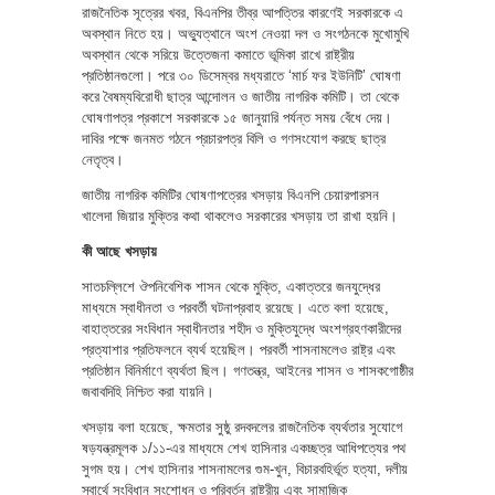
রাজনৈতিক সূত্রের খবর, বিএনপির তীব্র আপত্তির কারণেই সরকারকে এ
অবস্থান নিতে হয়। অভ্যুত্থানে অংশ নেওয়া দল ও সংগঠনকে মুখোমুখি
অবস্থান থেকে সরিয়ে উত্তেজনা কমাতে ভূমিকা রাখে রাষ্ট্রীয়
প্রতিষ্ঠানগুলো। পরে ৩০ ডিসেম্বর মধ্যরাতে ‘মার্চ ফর ইউনিটি’ ঘোষণা
করে বৈষম্যবিরোধী ছাত্র আন্দোলন ও জাতীয় নাগরিক কমিটি। তা থেকে
ঘোষণাপত্র প্রকাশে সরকারকে ১৫ জানুয়ারি পর্যন্ত সময় বেঁধে দেয়।
দাবির পক্ষে জনমত গঠনে প্রচারপত্র বিলি ও গণসংযোগ করছে ছাত্র
নেতৃত্ব।
জাতীয় নাগরিক কমিটির ঘোষণাপত্রের খসড়ায় বিএনপি চেয়ারপারসন
খালেদা জিয়ার মুক্তির কথা থাকলেও সরকারের খসড়ায় তা রাখা হয়নি।
কী আছে খসড়ায়
সাতচল্লিশে ঔপনিবেশিক শাসন থেকে মুক্তি, একাত্তরে জনযুদ্ধের
মাধ্যমে স্বাধীনতা ও পরবর্তী ঘটনাপ্রবাহ রয়েছে। এতে বলা হয়েছে,
বাহাত্তরের সংবিধান স্বাধীনতার শহীদ ও মুক্তিযুদ্ধে অংশগ্রহণকারীদের
প্রত্যাশার প্রতিফলনে ব্যর্থ হয়েছিল। পরবর্তী শাসনামলেও রাষ্ট্র এবং
প্রতিষ্ঠান বিনির্মাণে ব্যর্থতা ছিল। গণতন্ত্র, আইনের শাসন ও শাসকগোষ্ঠীর
জবাবদিহি নিশ্চিত করা যায়নি।
খসড়ায় বলা হয়েছে, ক্ষমতার সুষ্ঠু রদবদলের রাজনৈতিক ব্যর্থতার সুযোগে
ষড়যন্ত্রমূলক ১/১১-এর মাধ্যমে শেখ হাসিনার একচ্ছত্র আধিপত্যের পথ
সুগম হয়। শেখ হাসিনার শাসনামলের গুম-খুন, বিচারবহির্ভূত হত্যা, দলীয়
স্বার্থে সংবিধান সংশোধন ও পরিবর্তন রাষ্ট্রীয় এবং সামাজিক