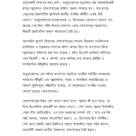
কর্তৃত্ববাদী শাসনের পতন ঘটে। অভ্যুত্থানের সূত্রপাত করা বৈষম্যবিরোধী
ছাত্র আন্দোলন ঘোষণাপত্রের দাবিতে প্রথম সোচ্চার হয়। পরে ছাত্র
নেতৃত্বের রাজনৈতিক প্ল্যাটফর্ম জাতীয় নাগরিক কমিটিও একই দাবি
তোলে। অভ্যুত্থানের ছাত্রনেতারা ২৮ ডিসেম্বর একযোগে ঘোষণা দেন,
বছরের শেষ দিনে শহীদ মিনারে সমাবেশ থেকে ঘোষণাপত্র প্রকাশের।
বিষয়টি রাজনৈতিক অঙ্গনে আলোচনা তৈরি হয়।
আলোচিত জুলাই বিপ্লবের ঘোষণাপত্রের খসড়ায় বিদ্যমান সংবিধানকে
ফ্যাসিবাদ ও স্বৈরাচার লালনের দলিল আখ্যা দিয়ে তা সংশোধন কিংবা
প্রয়োজনে বাতিলের কথা বলা হয়েছে। যদিও বিএনপি সংবিধান বাতিলের
ঘোর বিরোধী। গত ৫ আগস্ট থেকে কার্যকর ধরে খসড়ায় রাষ্ট্রীয় ও
সাংবিধানিক স্বীকৃতির প্রস্তাব রয়েছে।
অভ্যুত্থানের এক পর্যায়ে জনগণের লড়াইয়ে সামরিক বাহিনীর সদস্যদের
সমর্থনের স্বীকৃতি এবং আত্মমর্যাদা, সাম্য ও সামাজিক ন্যায়বিচারের যে
আদর্শে মুক্তিযুদ্ধ পরিচালিত হয়েছে, তা বাস্তবায়নে সংগঠিত হওয়ার
ঘোষণা রয়েছে ঘোষণাপত্রে।
ঘোষণাপত্রের বিষয় কেন সামনে আনা হলো, প্রভাব কী হতে পারে– তা
নিয়ে বিএনপিসহ কয়েকটি দল প্রশ্ন তোলে। সেই সময়ে প্রধান উপদেষ্টার
প্রেস উইং জানিয়েছিল, এর সঙ্গে সরকারের সম্পর্ক নেই। তবে এক দিন
পরই জানায়, সরকার সহযোগিতা করবে। ৩০ ডিসেম্বর ছিল নাটকীয়।
সেই রাতে জরুরি প্রেস ব্রিফিংয়ে প্রধান উপদেষ্টার প্রেস সচিব জানান,
অন্তর্বর্তী সরকার জাতীয় ঐকমত্যে ঘোষণাপত্র তৈরি করবে।