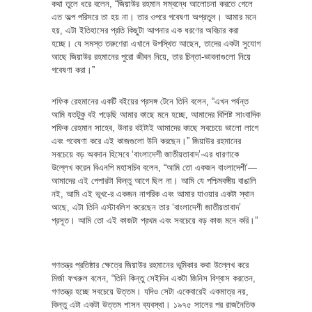
কথা তুলে ধরে বলেন, “জিয়াউর রহমান সম্বন্ধে আলোচনা করতে গেলে
এত অল্প পরিসরে তা হয় না। তার ওপরে গবেষণা অপ্রতুল। আমার মনে
হয়, এটা ইতিহাসের প্রতি কিছুটা আপনার এক ধরণের অবিচার করা
হচ্ছে। যে সমস্ত তরুণেরা এখানে উপস্থিত আছেন, তাদের একটা সুযোগ
আছে জিয়াউর রহমানের পুরো জীবন নিয়ে, তার চিন্তা-ভাবনাগুলো নিয়ে
গবেষণা করা।”
শফিক রেহমানের একটি বইয়ের প্রসঙ্গ টেনে তিনি বলেন, “এখন পর্যন্ত
আমি যতটুকু বই পড়েছি আমার কাছে মনে হচ্ছে, আমাদের বিশিষ্ট সাংবাদিক
শফিক রেহমান সাহেব, উনার বইটাই আমাদের কাছে সবচেয়ে ভালো লাগে
এবং গবেষণা করে এই কাজগুলো উনি করছেন।” জিয়াউর রহমানের
সবচেয়ে বড় অবদান হিসেবে ‘বাংলাদেশী জাতীয়তাবাদ’-এর ধারণাকে
উল্লেখ করেন বিএনপি মহাসচিব বলেন, “আমি তো একজন বাংলাদেশী’—
আমাদের এই পেপারটা কিন্তু আগে ছিল না। আমি যে পশ্চিমবঙ্গীয় বাঙালি
নই, আমি এই ভূখ-ের একজন নাগরিক এবং আমার যাওয়ার একটা স্থান
আছে, এটা তিনি এস্টাবলিশ করেছেন তার ‘বাংলাদেশী জাতীয়তাবাদ’
প্রসূত। আমি তো এই কাজটা প্রথম এবং সবচেয়ে বড় কাজ মনে করি।”
গণতন্ত্র প্রতিষ্ঠার ক্ষেত্রে জিয়াউর রহমানের ভূমিকার কথা উল্লেখ করে
মির্জা ফখরুল বলেন, “তিনি কিন্তু সেইদিন একটা জিনিস বিশ্বাস করতেন,
গণতন্ত্র হচ্ছে সবচেয়ে উত্তম। যদিও সেটা একেবারেই একমাত্র নয়,
কিন্তু এটা একটা উত্তম শাসন ব্যবস্থা। ১৯৭৫ সালের পর রাজনৈতিক