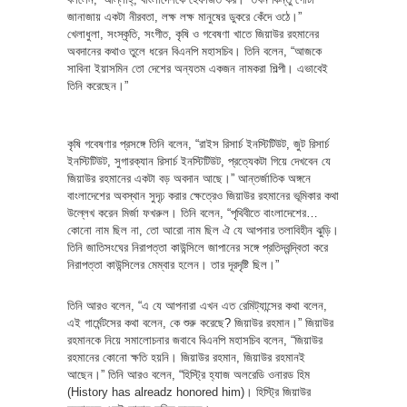
জানাজায় একটা নীরবতা, লক্ষ লক্ষ মানুষের ডুকরে কেঁদে ওঠে।”
খেলাধুলা, সংস্কৃতি, সংগীত, কৃষি ও গবেষণা খাতে জিয়াউর রহমানের
অবদানের কথাও তুলে ধরেন বিএনপি মহাসচিব। তিনি বলেন, “আজকে
সাবিনা ইয়াসমিন তো দেশের অন্যতম একজন নামকরা শিল্পী। এভাবেই
তিনি করেছেন।”
কৃষি গবেষণার প্রসঙ্গে তিনি বলেন, “রাইস রিসার্চ ইনস্টিটিউট, জুট রিসার্চ
ইনস্টিটিউট, সুগারক্যান রিসার্চ ইনস্টিটিউট, প্রত্যেকটা গিয়ে দেখবেন যে
জিয়াউর রহমানের একটা বড় অবদান আছে।” আন্তর্জাতিক অঙ্গনে
বাংলাদেশের অবস্থান সুদৃঢ় করার ক্ষেত্রেও জিয়াউর রহমানের ভূমিকার কথা
উল্লেখ করেন মির্জা ফখরুল। তিনি বলেন, “পৃথিবীতে বাংলাদেশের…
কোনো নাম ছিল না, তো আরো নাম ছিল ঐ যে আপনার তলাবিহীন ঝুড়ি।
তিনি জাতিসংঘের নিরাপত্তা কাউন্সিলে জাপানের সঙ্গে প্রতিদ্বন্দ্বিতা করে
নিরাপত্তা কাউন্সিলের মেম্বার হলেন। তার দূরদৃষ্টি ছিল।”
তিনি আরও বলেন, “এ যে আপনারা এখন এত রেমিট্যান্সের কথা বলেন,
এই গার্মেন্টসের কথা বলেন, কে শুরু করেছে? জিয়াউর রহমান।” জিয়াউর
রহমানকে নিয়ে সমালোচনার জবাবে বিএনপি মহাসচিব বলেন, “জিয়াউর
রহমানের কোনো ক্ষতি হয়নি। জিয়াউর রহমান, জিয়াউর রহমানই
আছেন।” তিনি আরও বলেন, “হিস্ট্রি হ্যাজ অলরেডি ওনারড হিম
(History has alreadz honored him)। হিস্ট্রি জিয়াউর