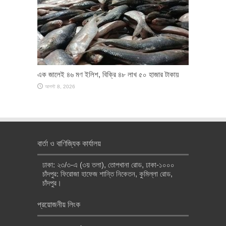
এক জালেই ৪৬ মণ ইলিশ, বিক্রি ৪৮ লাখ ৫০ হাজার টাকায়
আগস্ট 8, 2026
বার্তা ও বাণিজ্যিক কার্যালয়
ঢাকা: ২৩/৩-এ (৩য় তলা), তোপখানা রোড, ঢাকা-১০০০
চাঁদপুর: ফিরোজা হাফেজ শান্তি নিকেতন, কুমিল্লা রোড,
চাঁদপুর।
প্রয়োজনীয় লিংক