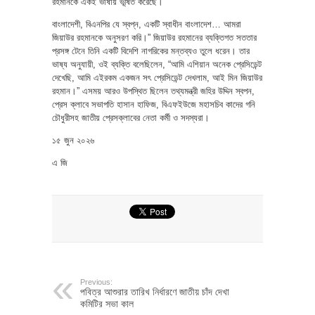
রহমানকে একই ভাষায় ভূষিত করেছে।
বাংলাদেশী, বিএনপির যে স্বপ্ন, একটি স্বাধীন বাংলাদেশ… আমরা
জিয়াউর রহমানকে অনুসরণ করি।” জিয়াউর রহমানের ব্যক্তিগত সততার
প্রসঙ্গ টেনে তিনি একটি বিদেশি নাগরিকের মন্তব্যও তুলে ধরেন। তার
ভাষ্য অনুযায়ী, ওই ব্যক্তি বলেছিলেন, “আমি এশিয়ান অনেক প্রেসিডেন্ট
দেখেছি, আমি এইরকম একজন সৎ প্রেসিডেন্ট দেখলাম, আই মিন জিয়াউর
রহমান।” এসময় আরও উপস্থিত ছিলেন তথ্যমন্ত্রী জহির উদ্দিন স্বপন,
প্রেস ক্লাবে সভাপতি হাসান হাফিজ, বিএফইউজে মহাসচিব কাদের গনি
চৌধুরীসহ জাতীয় প্রেসক্লাবের নেতা কর্মী ও সদস্যরা।
১৫ জুন ২০২৬
এ জি
Previous:
পবিত্র আশুরার তারিখ নির্ধারণে জাতীয় চাঁদ দেখা
কমিটির সভা কাল