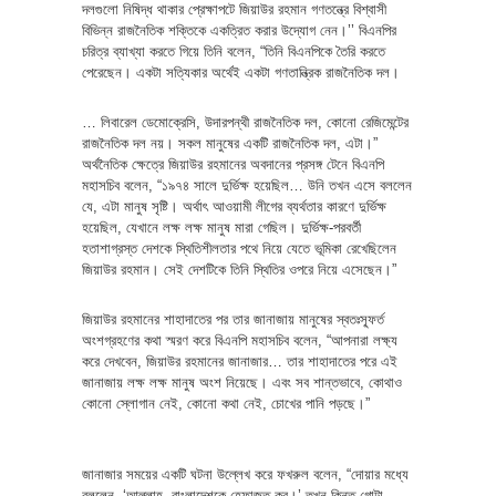
দলগুলো নিষিদ্ধ থাকার প্রেক্ষাপটে জিয়াউর রহমান গণতন্ত্রে বিশ্বাসী
বিভিন্ন রাজনৈতিক শক্তিকে একত্রিত করার উদ্যোগ নেন।’’ বিএনপির
চরিত্র ব্যাখ্যা করতে গিয়ে তিনি বলেন, “তিনি বিএনপিকে তৈরি করতে
পেরেছেন। একটা সত্যিকার অর্থেই একটা গণতান্ত্রিক রাজনৈতিক দল।
… লিবারেল ডেমোক্রেসি, উদারপন্থী রাজনৈতিক দল, কোনো রেজিমেন্টের
রাজনৈতিক দল নয়। সকল মানুষের একটি রাজনৈতিক দল, এটা।”
অর্থনৈতিক ক্ষেত্রে জিয়াউর রহমানের অবদানের প্রসঙ্গ টেনে বিএনপি
মহাসচিব বলেন, “১৯৭৪ সালে দুর্ভিক্ষ হয়েছিল… উনি তখন এসে বললেন
যে, এটা মানুষ সৃষ্টি। অর্থাৎ আওয়ামী লীগের ব্যর্থতার কারণে দুর্ভিক্ষ
হয়েছিল, যেখানে লক্ষ লক্ষ মানুষ মারা গেছিল। দুর্ভিক্ষ-পরবর্তী
হতাশাগ্রস্ত দেশকে স্থিতিশীলতার পথে নিয়ে যেতে ভূমিকা রেখেছিলেন
জিয়াউর রহমান। সেই দেশটিকে তিনি স্থিতির ওপরে নিয়ে এসেছেন।”
জিয়াউর রহমানের শাহাদাতের পর তার জানাজায় মানুষের স্বতঃস্ফূর্ত
অংশগ্রহণের কথা স্মরণ করে বিএনপি মহাসচিব বলেন, “আপনারা লক্ষ্য
করে দেখবেন, জিয়াউর রহমানের জানাজার… তার শাহাদাতের পরে এই
জানাজায় লক্ষ লক্ষ মানুষ অংশ নিয়েছে। এবং সব শান্তভাবে, কোথাও
কোনো স্লোগান নেই, কোনো কথা নেই, চোখের পানি পড়ছে।”
জানাজার সময়ের একটি ঘটনা উল্লেখ করে ফখরুল বলেন, “দোয়ার মধ্যে
বললেন, ‘আল্লাহ্, বাংলাদেশকে হেফাজত কর।’ তখন কিন্তু গোটা