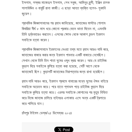
ইসলাম, লস্কর মাজেদুল ইসলাম, শেখ সবুজ, আমিনুর মুন্সী, ইঞ্জিন চালক
সালাউদ্দিন ও বাবুর্চি রানা কাজী। এ ছাড়া আহত ব্যক্তি হলেন- সুকানি
জুয়েল।
প্রাথমিক জিজ্ঞাসাবাদের পর র‌্যাব জানিয়েছে, জাহাজের মাস্টার গোলাম
কিবরিয়া দীর্ঘ ৮ মাস ধরে কোনো প্রকার বেতন ভাতা দিতেন না, এমনকি
তিনি দুর্ব্যবহারও করতেন। এসবের ক্ষোভ থেকে আকাশ মন্ডল ইরফান
সবাইকে হত্যা করেন।
প্রাথমিক জিজ্ঞাসাবাদে ইরফানের দেওয়া তথ্য মতে র‌্যাব আরও দাবি করে,
জাহাজের বাজার করার জন্য ইরফান পাবনার একটি বাজারে নেমেছিল।
সেখান থেকে তিনি তিন পাতা ঘুমের ওষুধ ক্রয় করেন। আর যে চাইনিজ
কুড়াল দিয়ে সবাইকে কুপিয়ে হত্যা করা হয়েছে, সেটি আগে থেকে
জাহাজেই ছিল। কুড়ালটি জাহাজের নিরাপত্তার জন্য রাখা হয়েছিল।
র‌্যাব দাবি আরও করে, ইরফান প্রথমে খাবারের মধ্যে ঘুমের ঔষধ খাইয়ে
সবাইকে অচেতন করে। পরে হাতে গ্লাভস পড়ে চাইনিজ কুড়াল দিয়ে
সবাইকে কুপিয়ে হত্যা করে। এরপর সবাইকে কোপানের পর মৃত্যু নিশ্চিত
করে নিজে জাহাজ চালিয়ে হাইমচর এলাকায় এসে অন্য একটি ট্রলারে
করে পালিয়ে যান।
চাঁদপুর টাইমস ডেস্ক/২৫ ডিসেম্বর ২০২৪