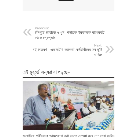
Previous:
চাঁদপুরে জাহাজে ৭ খুন: পলাতক ইরফানকে বাগেরহাট
থেকে গ্রেপ্তার
Next:
বই বিতরণ : এনসিটিবি কর্মকর্তা-কর্মচারীদের সব ছুটি
বাতিল
এই মুহূর্তে অন্যরা যা পড়ছেন
জুলাইয়ে শহীদদের আত্মত্যাগ বৃথা যেতে দেওয়া হবে না: শেখ ফরিদ