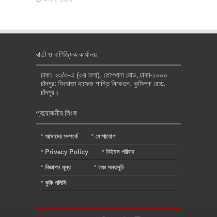
বার্তা ও বাণিজ্যিক কার্যালয়
ঢাকা: ২৩/৩-এ (৩য় তলা), তোপখানা রোড, ঢাকা-১০০০
চাঁদপুর: ফিরোজা হাফেজ শান্তি নিকেতন, কুমিল্লা রোড,
চাঁদপুর।
প্রয়োজনীয় লিংক
*
আমাদের সম্পর্কে
*
যোগাযোগ
*
Privacy Policy
*
টাইমস পরিবার
*
বিজ্ঞাপন মূল্য
*
লঞ্চ সময়সূচি
*
কুকি পলিসি