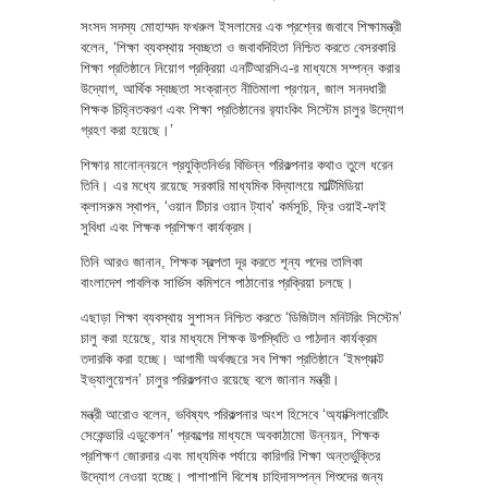
সংসদ সদস্য মোহাম্মদ ফখরুল ইসলামের এক প্রশ্নের জবাবে শিক্ষামন্ত্রী
বলেন, ‘শিক্ষা ব্যবস্থায় স্বচ্ছতা ও জবাবদিহিতা নিশ্চিত করতে বেসরকারি
শিক্ষা প্রতিষ্ঠানে নিয়োগ প্রক্রিয়া এনটিআরসিএ-র মাধ্যমে সম্পন্ন করার
উদ্যোগ, আর্থিক স্বচ্ছতা সংক্রান্ত নীতিমালা প্রণয়ন, জাল সনদধারী
শিক্ষক চিহ্নিতকরণ এবং শিক্ষা প্রতিষ্ঠানের র‍্যাংকিং সিস্টেম চালুর উদ্যোগ
গ্রহণ করা হয়েছে।’
শিক্ষার মানোন্নয়নে প্রযুক্তিনির্ভর বিভিন্ন পরিকল্পনার কথাও তুলে ধরেন
তিনি। এর মধ্যে রয়েছে সরকারি মাধ্যমিক বিদ্যালয়ে মাল্টিমিডিয়া
ক্লাসরুম স্থাপন, ‘ওয়ান টিচার ওয়ান ট্যাব’ কর্মসূচি, ফ্রি ওয়াই-ফাই
সুবিধা এবং শিক্ষক প্রশিক্ষণ কার্যক্রম।
তিনি আরও জানান, শিক্ষক স্বল্পতা দূর করতে শূন্য পদের তালিকা
বাংলাদেশ পাবলিক সার্ভিস কমিশনে পাঠানোর প্রক্রিয়া চলছে।
এছাড়া শিক্ষা ব্যবস্থায় সুশাসন নিশ্চিত করতে ‘ডিজিটাল মনিটরিং সিস্টেম’
চালু করা হয়েছে, যার মাধ্যমে শিক্ষক উপস্থিতি ও পাঠদান কার্যক্রম
তদারকি করা হচ্ছে। আগামী অর্থবছরে সব শিক্ষা প্রতিষ্ঠানে ‘ইমপ্যাক্ট
ইভ্যালুয়েশন’ চালুর পরিকল্পনাও রয়েছে বলে জানান মন্ত্রী।
মন্ত্রী আরোও বলেন, ভবিষ্যৎ পরিকল্পনার অংশ হিসেবে ‘অ্যাক্সিলারেটিং
সেকেন্ডারি এডুকেশন’ প্রকল্পের মাধ্যমে অবকাঠামো উন্নয়ন, শিক্ষক
প্রশিক্ষণ জোরদার এবং মাধ্যমিক পর্যায়ে কারিগরি শিক্ষা অন্তর্ভুক্তির
উদ্যোগ নেওয়া হচ্ছে। পাশাপাশি বিশেষ চাহিদাসম্পন্ন শিশুদের জন্য