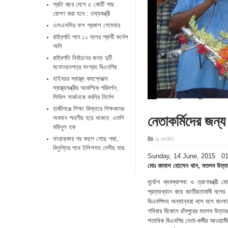
প্রতি বছর দেশে ৫ কোটি গাছ
রোপণ করা হবে : তথ্যমন্ত্রী
এসএসসির ফল প্রকাশ সোমবার
রাষ্ট্রপতি পদে ১১ দলের প্রার্থী কর্নেল
অলি
রাষ্ট্রপতি নির্বাচনের জন্য দুটি
মনোনয়নপত্র সংগ্রহ বিএনপির
হাইমচর স্বাস্থ্য কমপ্লেক্সে
স্বাস্থ্যমন্ত্রীর আকস্মিক পরিদর্শন,
সিভিল সার্জনকে বদলির নির্দেশ
হাজীগঞ্জে শিক্ষা বিস্তারে শিক্ষকদের
নেতাকর্মিদের জন্য
অবদান স্মরণীয় হয়ে থাকবে: এমপি
মমিনুল হক
ফারাক্কার পর বদলে গেছে পদ্মা,
in
রাজনীতি
বিলুপ্তির পথে ইলিশসহ দেশীয় মাছ
‎Sunday, ‎14 ‎June, ‎2015 
মোঃ কামাল হোসেন খান, মতলব উত্তর(
দূর্যোগ ব্যবস্থাপনা ও ত্রাণমন্ত্
প্রত্যাখ্যান করে জাতীয়তাবাদী দলে
বিএনপিসহ অন্যান্যরা দলে দলে বাং
শনিবার বিকেলে চাঁদপুরের মতলব উত্ত
শতাধিক বিএনপির নেতা-কর্মীর আওয়া