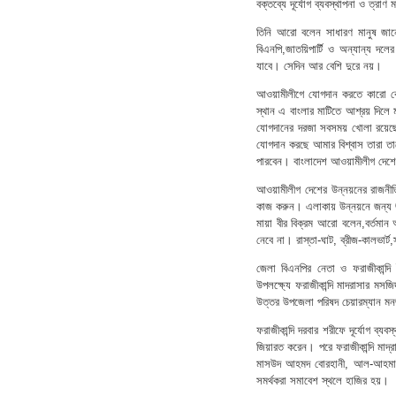
বক্তব্যে দূর্যোগ ব্যবস্থাপনা ও ত্র
তিনি আরো বলেন সাধারণ মানুষ জান
বিএনপি,জাতয়িপার্টি ও অন্যান্য 
যাবে। সেদিন আর বেশি দুরে নয়।
আওয়ামীলীগে যোগদান করতে কারো কোন
স্থান এ বাংলার মাটিতে আশ্রয় দিলে ম
যোগদানের দরজা সবসময় খোলা রয়েছে।
যোগদান করছে আমার বিশ্বাস তারা তাদ
পারবেন। বাংলাদেশ আওয়ামীলীগ দেশে
আওয়ামীলীগ দেশের উন্নয়নের রাজনীতি
কাজ করুন। এলাকায় উন্নয়নে জন্য জনপ
মায়া বীর বিক্রম আরো বলেন,বর্তমান
নেবে না। রাস্তা-ঘাট, ব্রীজ-কালভার্
জেলা বিএনপির নেতা ও ফরাজীকান্দ
উপলক্ষ্যে ফরাজীকান্দি মাদরাসার ম
উত্তর উপজেলা পরিষদ চেয়ারম্যান মন
ফরাজীকান্দি দরবার শরীফে দূর্যোগ ব্য
জিয়ারত করেন। পরে ফরাজীকান্দি মাদ্র
মাসউদ আহমদ বোরহানী, আল-আহমাদী, উয়
সমর্থকরা সমাবেশ স্থলে হাজির হয়।