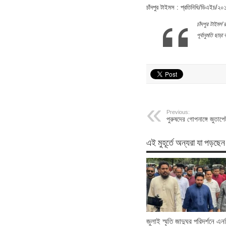
চাঁদপুর টাইমস : প্রতিনিধি/ডিএইচ/২০
চাঁদপুর
টাইমস
’
র
পূর্বানুমতি
ছাড়া
ব
Previous:
পুরুষদের গোপনাঙ্গে জুতাপ
এই মুহূর্তে অন্যরা যা পড়ছেন
জুলাই স্মৃতি জাদুঘর পরিদর্শনে এন