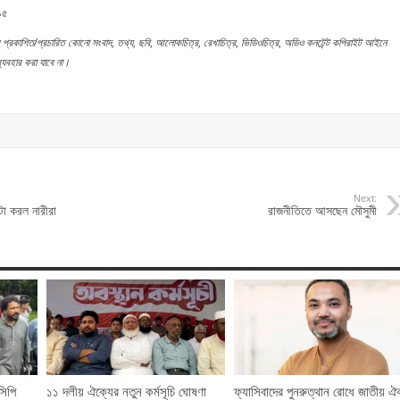
১৫
প্রকাশিত
/
প্রচারিত
কোনো
সংবাদ
,
তথ্য
,
ছবি
,
আলোকচিত্র
,
রেখাচিত্র
,
ভিডিওচিত্র
,
অডিও
কনটেন্ট
কপিরাইট
আইনে
্যবহার
করা
যাবে
না
।
Next:
েটা করল নারীরা
রাজনীতিতে আসছেন মৌসুমী
সিপি
১১ দলীয় ঐক্যের নতুন কর্মসূচি ঘোষণা
ফ্যাসিবাদের পুনরুত্থান রোধে জাতীয় ঐ