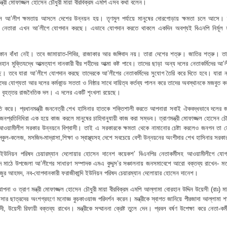
াণ মন্ত্রী মোফাজ্জল হোসেন চৌধুরী মায়া বীরবিক্রম এমপি এসব কথা বলেন।
ে আ’লীগ ক্ষমতায় আসলে দেশের উন্নয়ন হয়। তৃণমুল পর্যায়ে মানুষের দোরগোড়ায় ক্ষমতা চলে আসে।
দলের নেতারা এখন আ’লীগে যোগদান করছে। এভাবে যোগদান করতে থাকলে একদিন অবশ্যই বিএনপি নির্মূল 
 বাঁধা নেই। তবে জামায়াত-শিবির, রাজাকার আর জঙ্গিবাদ নয়। তারা দেশের শত্রু। জাতির শত্রু। তা
হান মুক্তিযদ্ধে আত্মত্যাগ দানকারী বীর শহীদের আত্মা কষ্ট পাবে। তাদের ছাড়া অন্য দলের নেতাকর্মিদের আ’
 তবে যারা আ’লীগে যোগদান করছে তাদেরকে আ’লীগের নেতাকর্মিদের সুযোগ তৈরি করে দিতে হবে। যারা ন
ের যোগ্যতা আর দলের কর্মকান্ড সততা ও নিষ্ঠার সাথে দায়িত্ব কর্তব্য পালন করে তাদের অবস্থানকে মজবুত 
 বৃহত্তর রাজনৈতিক দল। এ দলের একটি শৃংখলা রয়েছে।
 করে। প্রধানমন্ত্রী জননেত্রী শেখ হাসিনার হাতকে শক্তিশালী করতে আপনারা সবাই ঐকবদ্ধভাবে দলের জ
্রতিনিধিরা এক হয়ে কাজ করলে মানুষের চাহিদানুযায়ী কাজ করা সম্ভব। ত্রাণমন্ত্রী মোফাজ্জল হোসেন চৌধ
 আওয়ামীলীগ সরকার উন্নয়নে বিশ্বাসী। তাই এ সরকারকে ক্ষমতা থেকে নামানোর চেষ্টা করলেও জনগন তা ম
ট,স্কুল-কলেজ, মসজিদ-মাদ্রাসা,শিক্ষা ও স্বাস্থ্যসহ দেশে সবচেয়ে বেশী উন্নয়নের অংশীদার শেখ হাসিনার সরক
ি ইউনিয়ন পরিষদ চেয়ারম্যান দেলোয়ার হোসেন দানেশ কয়েকশ’ বিএনপির নেতাকর্মীসহ আওয়ামীলীগে যোগ
সজিদ মাঠে উপজেলা আ’লীগের সাধারণ সম্পাদক এমএ কুদ্দুস’র সঞ্চালনায় জনসমাবেশে আরো বক্তব্য রাখেন- ম
জুর আহমদ, নব-যোগদানকারী ফরাজীকান্দি ইউনিয়ন পরিষদ চেয়ারম্যান দেলোয়ার হোসেন দানেশ।
বস্থাপনা ও ত্রাণ মন্ত্রী মোফাজ্জল হোসেন চৌধুরী মায়া বীরবিক্রম এমপি আল্লামা বোরহান উদ্দিন উয়েসী (রাঃ) ম
াসার ছাত্রদের অংশগ্রহণে মনোজ্ঞ কুচকাওয়াজ পরিদর্শন করেন। মন্ত্রীকে স্বাগত জানিয়ে পীরজাদা আল্লামা 
েসী রিফায়ী বক্তব্য রাখেন। মন্ত্রীকে সম্মাননা ক্রেষ্ট তুলে দেন। প্রবল বর্ষণ উপেক্ষা করে নেতা-কর্ম