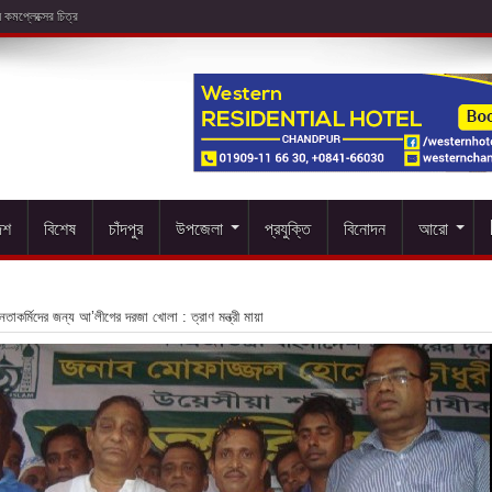
েশ
বিশেষ
চাঁদপুর
উপজেলা
প্রযুক্তি
বিনোদন
আরো
েতাকর্মিদের জন্য আ’লীগের দরজা খোলা : ত্রাণ মন্ত্রী মায়া