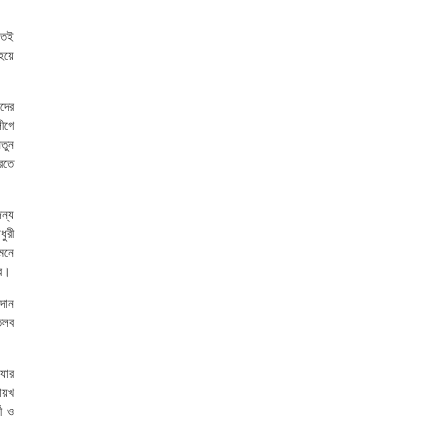
 তই
হয়ে
দের
লীগে
তুন
করতে
ন্য
ুরী
েনে
ার।
দান
তলব
াযার
শায়খ
ী ও