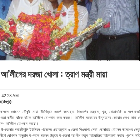
 আ’লীগের দরজা খোলা : ত্রাণ মন্ত্রী মায়া
01:42:28 AM
চাঁদপুর):
রী মোফাজ্জল হোসেন চৌধুরী মায়া বীরবিক্রম এমপি বলেছেন- বিএনপির সন্ত্রাস, খুন, বোমাবাজি ও অপ-রাজন
র নেতা-কর্মীরা ঝাঁকে ঝাঁকে আ’লীগে যোগদান করে করছে। আ’লীগ সরকারের উন্নয়নের জোয়ার দেখে সারা দ
লাদেশ আ’লীগে যোগদান করছে।
র উপজেলার ফরাজীকান্দি ইউনিয়ন পরিষদের চেয়ারম্যান ও জেলা বিএনপির নেতা দেলোয়ার হোসেন দানেশের নেতৃত
মীলীগে যোগদান অনুষ্ঠান উপলক্ষে মতলব উত্তর উপজেলা আ’লীগ কর্তৃক আয়োজিত আলোচনা সভায় প্রধান অতি