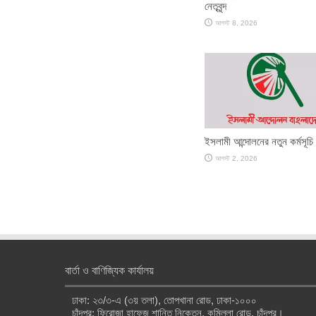
নেতৃবৃন্দ
আগস্ট 8, 2026
ইসলামী আন্দোলনের নতুন কর্মসূচি
আগস্ট 2, 2026
বার্তা ও বাণিজ্যিক কার্যালয়
ঢাকা: ২৩/৩-এ (৩য় তলা), তোপখানা রোড, ঢাকা-১০০০
চাঁদপুর: ফিরোজা হাফেজ শান্তি নিকেতন, কুমিল্লা রোড, চাঁদপুর।