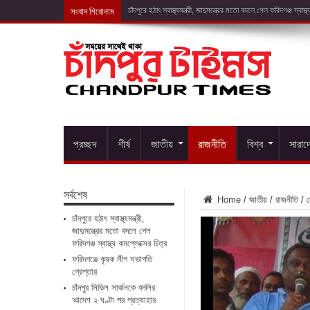
সংবাদ শিরোনাম
ফরিদগঞ্জে কৃ
প্রচ্ছদ
শীর্ষ
জাতীয়
রাজনীতি
বিশ্ব
সারাদ
সর্বশেষ
Home
/
জাতীয়
/
রাজনীতি
/
ন
চাঁদপুরে হঠাৎ স্বাস্থ্যমন্ত্রী,
জাদুমন্ত্রের মতো বদলে গেল
ফরিদগঞ্জ স্বাস্থ্য কমপ্লেক্সের চিত্র
ফরিদগঞ্জে কৃষক লীগ সভাপতি
গ্রেপ্তার
চাঁদপুর সিভিল সার্জনকে বদলির
আদেশ ২ ঘণ্টা পর প্রত্যাহার