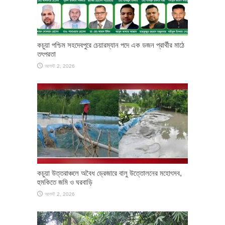
কচুয়া পশ্চিম সহদেবপুরে চেয়ারম্যান পদে এক ডজন প্রার্থীর মাঠে
তৎপরতা
আগস্ট 2, 2026
কচুয়া উত্তরাঞ্চলে অবৈধ ড্রেজারে বালু উত্তোলনের মহোৎসব,
হুমকিতে জমি ও ঘরবাড়ি
আগস্ট 2, 2026