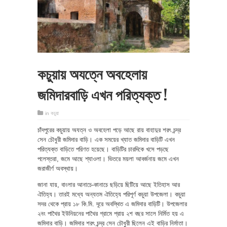
কচুয়ায় অযত্নে অবহেলায়
জমিদারবাড়ি এখন পরিত্যক্ত !
in
কচুয়া
চাঁদপুরের কচুয়ায় অযত্ন ও অবহেলা পড়ে আছে রায় বাহাদুর শরৎ চন্দ্র
সেন চৌধুরী জমিদার বাড়ি। এক সময়ের খ্যাত জমিদার বাড়িটি এখন
পরিত্যক্ত বাড়িতে পরিণত হয়েছে। বাড়িটির চারদিকে খসে পড়ছে
পলেস্তরা, জমে আছে শ্যাওলা। ভিতরে ময়লা আবর্জনায় জমে এখন
জরাজীর্ণ অবস্থায়।
জানা যায়, বাংলার আনাচে-কানাচে ছড়িয়ে ছিটিয়ে আছে ইতিহাস আর
ঐতিহ্য। তারই মধ্যে অন্যতম ঐতিহ্যে পরিপূর্ণ কচুয়া উপজেলা। কচুয়া
সদর থেকে প্রায় ১৮ কি.মি. দূরে অবস্থিত এ জমিদার বাড়িটি। উপজেলার
২নং পাথৈর ইউনিয়নের পাথৈর গ্রামে প্রায় ২শ বছর সালে নির্মিত হয় এ
জমিদার বাড়ি। জমিদার শরৎ চন্দ্র সেন চৌধুরী ছিলেন এই বাড়ির নির্মাতা।