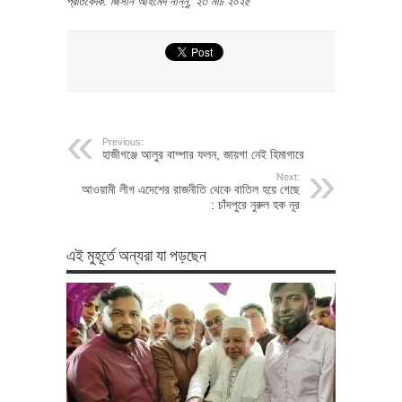
প্রতিবেদক: জিসান আহমেদ নান্নু, ২৩ মার্চ ২০২৫
Previous:
হাজীগঞ্জে আলুর বাম্পার ফলন, জায়গা নেই হিমাগারে
Next:
আওয়ামী লীগ এদেশের রাজনীতি থেকে বাতিল হয়ে গেছে
: চাঁদপুরে নুরুল হক নূর
এই মুহূর্তে অন্যরা যা পড়ছেন