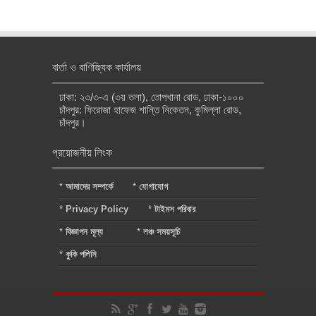
বার্তা ও বাণিজ্যিক কার্যালয়
ঢাকা: ২৩/৩-এ (৩য় তলা), তোপখানা রোড, ঢাকা-১০০০
চাঁদপুর: ফিরোজা হাফেজ শান্তি নিকেতন, কুমিল্লা রোড,
চাঁদপুর।
প্রয়োজনীয় লিংক
*
আমাদের সম্পর্কে
*
যোগাযোগ
*
Privacy Policy
*
টাইমস পরিবার
*
বিজ্ঞাপন মূল্য
*
লঞ্চ সময়সূচি
*
কুকি পলিসি