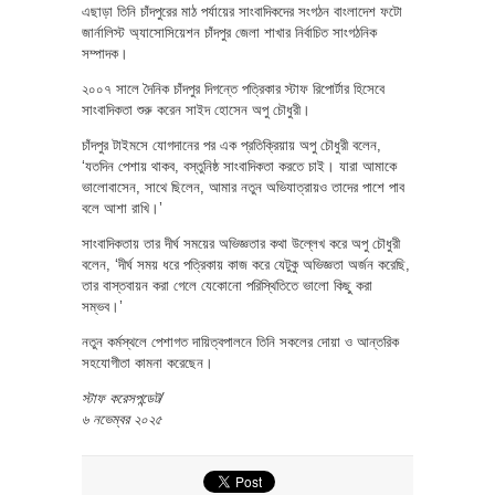
এছাড়া তিনি চাঁদপুরের মাঠ পর্যায়ের সাংবাদিকদের সংগঠন বাংলাদেশ ফটো
জার্নালিস্ট অ্যাসোসিয়েশন চাঁদপুর জেলা শাখার নির্বাচিত সাংগঠনিক
সম্পাদক।
২০০৭ সালে দৈনিক চাঁদপুর দিগন্তে পত্রিকার স্টাফ রিপোর্টার হিসেবে
সাংবাদিকতা শুরু করেন সাইদ হোসেন অপু চৌধুরী।
চাঁদপুর টাইমসে যোগদানের পর এক প্রতিক্রিয়ায় অপু চৌধুরী বলেন,
‘যতদিন পেশায় থাকব, বস্তুনিষ্ঠ সাংবাদিকতা করতে চাই। যারা আমাকে
ভালোবাসেন, সাথে ছিলেন, আমার নতুন অভিযাত্রায়ও তাদের পাশে পাব
বলে আশা রাখি।’
সাংবাদিকতায় তার দীর্ঘ সময়ের অভিজ্ঞতার কথা উল্লেখ করে অপু চৌধুরী
বলেন, ‘দীর্ঘ সময় ধরে পত্রিকায় কাজ করে যেটুকু অভিজ্ঞতা অর্জন করেছি,
তার বাস্তবায়ন করা গেলে যেকোনো পরিস্থিতিতে ভালো কিছু করা
সম্ভব।’
নতুন কর্মস্থলে পেশাগত দায়িত্বপালনে তিনি সকলের দোয়া ও আন্তরিক
সহযোগীতা কামনা করেছেন।
স্টাফ করেসপন্ডেট/
৬ নভেম্বর ২০২৫