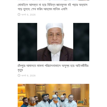
মোবাইলে আসক্ত না হয়ে বিভিন্ন জ্ঞানমূলক বই পড়ার অভ্যাস
গড়ে তুলবে: শেখ ফরিদ আহমেদ মানিক এমপি
আগস্ট 6, 2026
চাঁদপুরে আদালতে মামলা পরিচালনাকালে অসুস্থ হয়ে আইনজীবীর
মৃত্যু
আগস্ট 6, 2026