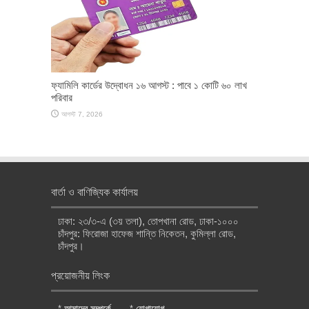
ফ্যামিলি কার্ডের উদ্বোধন ১৬ আগস্ট : পাবে ১ কোটি ৬০ লাখ
পরিবার
আগস্ট 7, 2026
বার্তা ও বাণিজ্যিক কার্যালয়
ঢাকা: ২৩/৩-এ (৩য় তলা), তোপখানা রোড, ঢাকা-১০০০
চাঁদপুর: ফিরোজা হাফেজ শান্তি নিকেতন, কুমিল্লা রোড,
চাঁদপুর।
প্রয়োজনীয় লিংক
*
আমাদের সম্পর্কে
*
যোগাযোগ