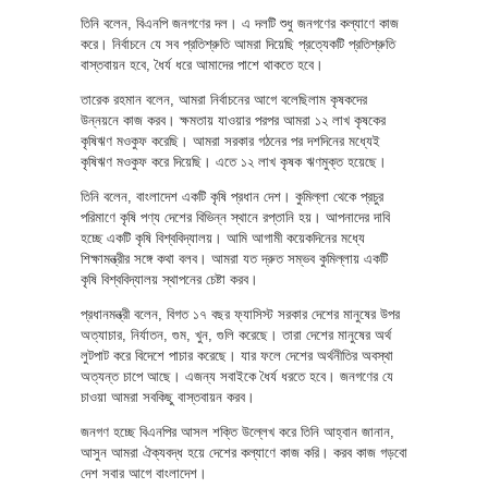
তিনি বলেন, বিএনপি জনগণের দল। এ দলটি শুধু জনগণের কল্যাণে কাজ
করে। নির্বাচনে যে সব প্রতিশ্রুতি আমরা দিয়েছি প্রত্যেকটি প্রতিশ্রুতি
বাস্তবায়ন হবে, ধৈর্য ধরে আমাদের পাশে থাকতে হবে।
তারেক রহমান বলেন, আমরা নির্বাচনের আগে বলেছিলাম কৃষকদের
উন্নয়নে কাজ করব। ক্ষমতায় যাওয়ার পরপর আমরা ১২ লাখ কৃষকের
কৃষিঋণ মওকুফ করেছি। আমরা সরকার গঠনের পর দশদিনের মধ্যেই
কৃষিঋণ মওকুফ করে দিয়েছি। এতে ১২ লাখ কৃষক ঋণমুক্ত হয়েছে।
তিনি বলেন, বাংলাদেশ একটি কৃষি প্রধান দেশ। কুমিল্লা থেকে প্রচুর
পরিমাণে কৃষি পণ্য দেশের বিভিন্ন স্থানে রপ্তানি হয়। আপনাদের দাবি
হচ্ছে একটি কৃষি বিশ্ববিদ্যালয়। আমি আগামী কয়েকদিনের মধ্যে
শিক্ষামন্ত্রীর সঙ্গে কথা বলব। আমরা যত দ্রুত সম্ভব কুমিল্লায় একটি
কৃষি বিশ্ববিদ্যালয় স্থাপনের চেষ্টা করব।
প্রধানমন্ত্রী বলেন, বিগত ১৭ বছর ফ্যাসিস্ট সরকার দেশের মানুষের উপর
অত্যাচার, নির্যাতন, গুম, খুন, গুলি করেছে। তারা দেশের মানুষের অর্থ
লুটপাট করে বিদেশে পাচার করেছে। যার ফলে দেশের অর্থনীতির অবস্থা
অত্যন্ত চাপে আছে। এজন্য সবাইকে ধৈর্য ধরতে হবে। জনগণের যে
চাওয়া আমরা সবকিছু বাস্তবায়ন করব।
জনগণ হচ্ছে বিএনপির আসল শক্তি উল্লেখ করে তিনি আহ্বান জানান,
আসুন আমরা ঐক্যবদ্ধ হয়ে দেশের কল্যাণে কাজ করি। করব কাজ গড়বো
দেশ সবার আগে বাংলাদেশ।