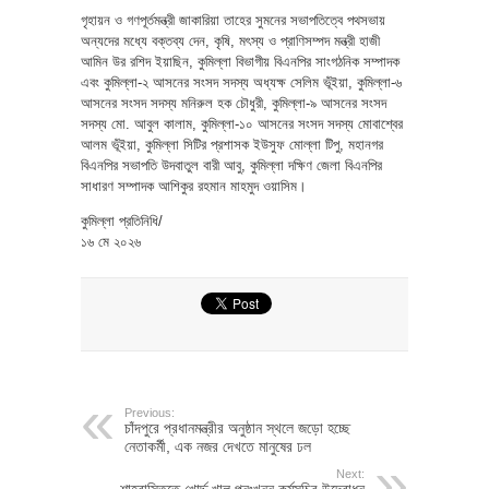
গৃহায়ন ও গণপূর্তমন্ত্রী জাকারিয়া তাহের সুমনের সভাপতিত্বে পথসভায়
অন্যদের মধ্যে বক্তব্য দেন, কৃষি, মৎস্য ও প্রাণিসম্পদ মন্ত্রী হাজী
আমিন উর রশিদ ইয়াছিন, কুমিল্লা বিভাগীয় বিএনপির সাংগঠনিক সম্পাদক
এবং কুমিল্লা-২ আসনের সংসদ সদস্য অধ্যক্ষ সেলিম ভূঁইয়া, কুমিল্লা-৬
আসনের সংসদ সদস্য মনিরুল হক চৌধুরী, কুমিল্লা-৯ আসনের সংসদ
সদস্য মো. আবুল কালাম, কুমিল্লা-১০ আসনের সংসদ সদস্য মোবাশ্বের
আলম ভূঁইয়া, কুমিল্লা সিটির প্রশাসক ইউসুফ মোল্লা টিপু, মহানগর
বিএনপির সভাপতি উদবাতুল বারী আবু, কুমিল্লা দক্ষিণ জেলা বিএনপির
সাধারণ সম্পাদক আশিকুর রহমান মাহমুদ ওয়াসিম।
কুমিল্লা প্রতিনিধি/
১৬ মে ২০২৬
Previous:
চাঁদপুরে প্রধানমন্ত্রীর অনুষ্ঠান স্থলে জড়ো হচ্ছে
নেতাকর্মী, এক নজর দেখতে মানুষের ঢল
Next:
শাহরাস্তিতে খোর্দ্দ খাল পুনঃখনন কর্মসূচির উদ্বোধন