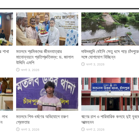
র শাখা
মতলবে শ্রমিকদের জীবনযাত্রার
দাউদকান্দি বেইলি সেতু ধসে পড়ে চাঁদপুরে
মানোন্নয়নে প্রতিশ্রুতিবদ্ধ: ড. জালাল
সঙ্গে যোগাযোগ বিচ্ছিন্ন
উদ্দিনি এমপি
আগস্ট 3, 2026
আগস্ট 3, 2026
০ লাখ
মতলবে শিশু ধর্ষণের অভিযোগে তরুণ
ঋণের চাপ ও পারিবারিক কলহে দুই যুবক
েন
গ্রেফতার
আত্মহনন
আগস্ট 3, 2026
আগস্ট 2, 2026