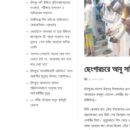
চাঁদপুর গণি উবিতে বৃত্তিপ্রাপ্তদের
সংবর্ধনা, পরীক্ষার ফলাফল ও
অভিভাবক সমাবেশ
হাজীগঞ্জে শিশু ধর্ষণের অভিযোগে
কেয়ারটেকার গ্রেপ্তার
মোবাইলে আসক্ত না হয়ে বিভিন্ন
জ্ঞানমূলক বই পড়ার অভ্যাস গড়ে
তুলবে: শেখ ফরিদ আহমেদ মানিক
এমপি
‘মতলব–পেন্নাই সড়কে আর লাশ
দেখতে চাই না, অন্যথায় বাস বন্ধ
করে দেয়া হবে’
ছেংগারচরে আবু সা
চাঁদপুরে ‘মাদকবিরোধী অভিযান’ নামে
প্রবাসীর মৃত্যুর ঘটনায় গ্রেপ্তার-১
in
মতলব উত্তর
চাঁদপুরে আদালতে মামলা
পরিচালনাকালে অসুস্থ হয়ে
চাঁদপুরের মতলব উত্তর উপজেলার ছেংগ
আইনজীবীর মৃত্যু
আহবায়ক মকবুল হোসেন বেপারীর বড় ভা
১১ দলীয় ঐক্যের নতুন কর্মসূচি
রাজিউন)।
ঘোষণা
তিনি রোববার রাত ২টায় উপজেলার ৬নং ক
রক্তক্ষখরন হয়ে তিনি শেষ নিঃশ্বাস 
বেপারীর পিতা। মৃত্যুকালে তিন মেয়ে 
আজ রোববার বাদ যোহর বিকেল ২টায় উপজ