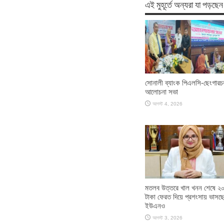
এই মুহূর্তে অন্যরা যা পড়ছেন
সোনালী ব্যাংক পিএলসি-ছেংগারচ
আলোচনা সভা
আগস্ট 4, 2026
মতলব উত্তরে খাল খনন শেষে ২
টাকা ফেরত দিয়ে প্রশংসায় ভাসছ
ইউএনও
আগস্ট 3, 2026