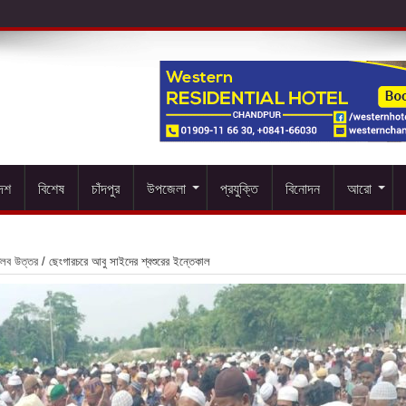
দেশ
বিশেষ
চাঁদপুর
উপজেলা
প্রযুক্তি
বিনোদন
আরো
লব উত্তর
/
ছেংগারচরে আবু সাইদের শ্বশুরের ইন্তেকাল