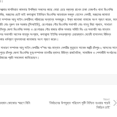
হয়।
দেহী আত্মার মাগফিরাত কামনায় উপস্থিত সকলের কাছে দোয়া চেয়ে বক্তব্য রাখেন ঢাকা তেজগাঁও থানা বিএনপির
ন কবির, মরহুমের ছোট ভাই কলাকান্দা ইউনিয়ন বিএনপির আহবায়ক মকবুল হোসেন বেপারী, মরহুমের জামাতা
 সম্পাদক আবু সাইদ বেপারীসহ পরিবারের অন্যান্য সদস্যবৃন্দ। উক্ত জানাজা নামাজে অংশ গ্রহণ করেন, ম
ি মোঃ নুরুল হক সরকার (সিআইডি), ছেংগারচর পৌর বিএনপির সভাপতি মোঃ নান্নু মিয়া প্রধান, সাধারণ
 চাঁদপুর জেলা বিএনপির সদস্য ও ছেংগারচর পৌর বাজার বনিক সমবায় সমিতি লিঃ এর সভাপতি আঃ মান্নান
লের সভাপতি আশেক মাহমুদ সংগ্রাম, কলাকান্দা ইইপির ভঅরপ্রাপ্ত চেয়ারম্যান মেহেদী হাসানসহ বিভিন্ন
ার ধর্মপ্রাণ মুসলমানরা জানাজায় অংশ গ্রহণ করেন।
াধারণ সম্পাদক আবু সাইদ বেপারীর শ^শুর আঃ মান্নান বেপারীর মৃত্যুতে সাবেক মন্ত্রী চাঁদপুর-২ আসনের সাব
ঠ পুত্র চাঁদপুর জেলা বিএনপির যুগ্ম-সম্পাদক তানভীর হুদাসহ বিভিন্ন রাজনৈতিক, সামাজিক ও পেশাজীবি সংগঠনের
পরিবারের প্রতি সমবেদনা জানিয়েছেন।
Next:
হমান কোকোর স্মরণে মিনি
‘নির্বাচনের উপযুক্ত পরিবেশ সৃষ্টি নিশ্চিত হওয়ার পরেই
নির্বাচন চাই’