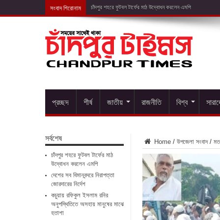
সংবাদ শিরোনাম
দেশের স
প্রচ্ছদ
শীর্ষ
জাতীয়
রাজনীতি
বিশ্ব
সারা
সর্বশেষ
Home
/
উপজেলা সংবাদ
/
মত
চাঁদপুর শহরে ফুটবল টার্ফের মাঠ
উদ্বোধন করলেন এমপি
দেশের সব বিমানবন্দরে নিরাপত্তা
জোরদারের নির্দেশ
কচুয়ায় রফিকুল ইসলাম রনির
অনুপস্থিতিতে অসহায় মানুষের মাঝে
হতাশা