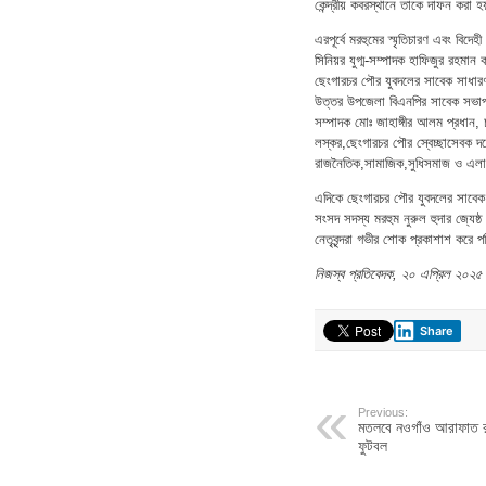
কেন্দ্রীয় কবরস্থানে তাকে দাফন করা 
এরপূর্বে মরহুমের স্মৃতিচারণ এবং বি
সিনিয়র যুগ্ম-সম্পাদক হাফিজুর রহমা
ছেংগারচর পৌর যুবদলের সাবেক সাধারণ
উত্তর উপজেলা বিএনপির সাবেক সভাপত
সম্পাদক মোঃ জাহাঙ্গীর আলম প্রধান,
লস্কর,ছেংগারচর পৌর স্বেচ্ছাসেবক দ
রাজনৈতিক,সামাজিক,সুধিসমাজ ও এলাক
এদিকে ছেংগারচর পৌর যুবদলের সাবেক স
সংসদ সদস্য মরহুম নুরুল হুদার জ্যেষ্
নেতৃবৃন্দরা গভীর শোক প্রকাশাশ করে 
নিজস্ব প্রতিবেদক, ২০ এপ্রিল ২০২৫
Share
Previous:
মতলবে নওগাঁও আরাফাত র
ফুটবল