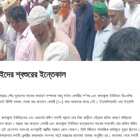
ইদের শ্বশুরের ইন্তেকাল
ারচর পৌর যুবদলের সাবেক সাধারণ সম্পাদক আবু সাইদ বেপারীর শ^শুর ৬নং কলাকান্দা ইউনিয়ন বিএনপির
ই বিশিষ্ট সমাজ সেবক আঃ মান্নান বেপারী (৭০) আর আমাদের মাঝে নেই। ইন্নালিল্লাহি ওয়া ইন্নালি
লাকান্দা ইউনিয়নের ৩নং ওয়ার্ডের দক্ষিণ দশানী গ্রামে তার নিজ বাড়ীতে স্ট্রোক জনিত কারণে মস্তিকে
ত্যাগ করেন। মরহুম আঃ মান্নান বেপারী ৬নং কলাকান্দা ইউনিয়ন ছাত্রদলেল সাবেক সভাপতি মোঃ জসিম উদ্দিন
ও দুই ছেলেসহ অসংখ্য গুনগ্রাহী আত্মীয় স্বজন রেখে গেছেন। তিনি বিভিন্ন সামাজিক কর্মকান্ডে যুক্ত ছিলেন।
েলার দশানী কেন্দ্রীয় কবরস্থান সংলগ্ন মাঠে মরহুমের জানাজা নামাজ অনুষ্ঠিত হয়। জানাজা শেষে দশানী