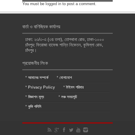
You must be
logged in
to post a comment.
বার্তা ও বাণিজ্যিক কার্যালয়
ঢাকা: ২৩/৩-এ (৩য় তলা), তোপখানা রোড, ঢাকা-১০০০
চাঁদপুর: ফিরোজা হাফেজ শান্তি নিকেতন, কুমিল্লা রোড,
চাঁদপুর।
প্রয়োজনীয় লিংক
*
আমাদের সম্পর্কে
*
যোগাযোগ
*
Privacy Policy
*
টাইমস পরিবার
*
বিজ্ঞাপন মূল্য
*
লঞ্চ সময়সূচি
*
কুকি পলিসি