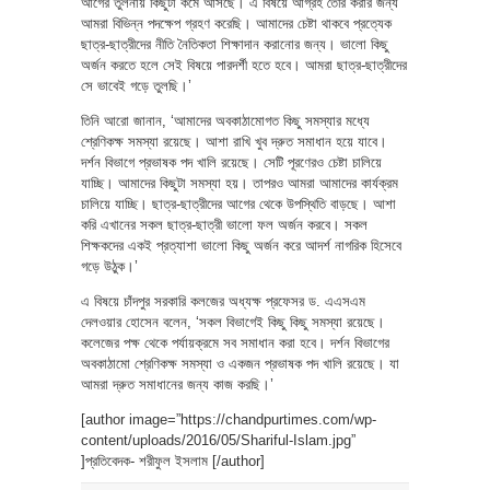
আগের তুলনায় কিছুটা কমে আসছে। এ বিষয়ে আগ্রহ তৈরি করার জন্য
আমরা বিভিন্ন পদক্ষেপ গ্রহণ করেছি। আমাদের চেষ্টা থাকবে প্রত্যেক
ছাত্র-ছাত্রীদের নীতি নৈতিকতা শিক্ষাদান করানোর জন্য। ভালো কিছু
অর্জন করতে হলে সেই বিষয়ে পারদর্শী হতে হবে। আমরা ছাত্র-ছাত্রীদের
সে ভাবেই গড়ে তুলছি।’
তিনি আরো জানান, ‘আমাদের অবকাঠামোগত কিছু সমস্যার মধ্যে
শ্রেণিকক্ষ সমস্যা রয়েছে। আশা রাখি খুব দ্রুত সমাধান হয়ে যাবে।
দর্শন বিভাগে প্রভাষক পদ খালি রয়েছে। সেটি পূরণেরও চেষ্টা চালিয়ে
যাচ্ছি। আমাদের কিছুটা সমস্যা হয়। তাপরও আমরা আমাদের কার্যক্রম
চালিয়ে যাচ্ছি। ছাত্র-ছাত্রীদের আগের থেকে উপস্থিতি বাড়ছে। আশা
করি এখানের সকল ছাত্র-ছাত্রী ভালো ফল অর্জন করবে। সকল
শিক্ষকদের একই প্রত্যাশা ভালো কিছু অর্জন করে আদর্শ নাগরিক হিসেবে
গড়ে উঠুক।’
এ বিষয়ে চাঁদপুর সরকারি কলজের অধ্যক্ষ প্রফেসর ড. এএসএম
দেলওয়ার হোসেন বলেন, ‘সকল বিভাগেই কিছু কিছু সমস্যা রয়েছে।
কলেজের পক্ষ থেকে পর্যায়ক্রমে সব সমাধান করা হবে। দর্শন বিভাগের
অবকাঠামো শ্রেণিকক্ষ সমস্যা ও একজন প্রভাষক পদ খালি রয়েছে। যা
আমরা দ্রুত সমাধানের জন্য কাজ করছি।’
[author image=”https://chandpurtimes.com/wp-
content/uploads/2016/05/Shariful-Islam.jpg”
]প্রতিবেদক- শরীফুল ইসলাম [/author]