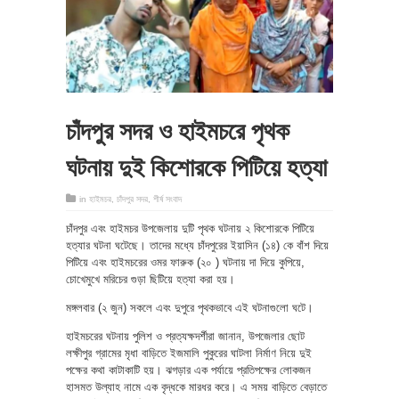
চাঁদপুর সদর ও হাইমচরে পৃথক
ঘটনায় দুই কিশোরকে পিটিয়ে হত্যা
in
হাইমচর
,
চাঁদপুর সদর
,
শীর্ষ সংবাদ
চাঁদপুর এবং হাইমচর উপজেলায় দুটি পৃথক ঘটনায় ২ কিশোরকে পিটিয়ে
হত্যার ঘটনা ঘটেছে। তাদের মধ্যে চাঁদপুরের ইয়াসিন (১৪) কে বাঁশ দিয়ে
পিটিয়ে এবং হাইমচরের ওমর ফারুক (২০ ) ঘটনায় দা দিয়ে কুপিয়ে,
চোখেমুখে মরিচের গুড়া ছিটিয়ে হত্যা করা হয়।
মঙ্গলবার (২ জুন) সকলে এবং দুপুরে পৃথকভাবে এই ঘটনাগুলো ঘটে।
হাইমচরের ঘটনায় পুলিশ ও প্রত্যক্ষদর্শীরা জানান, উপজেলার ছোট
লক্ষীপুর গ্রামের মৃধা বাড়িতে ইজমালি পুকুরের ঘাটলা নির্মাণ নিয়ে দুই
পক্ষের কথা কাটাকাটি হয়। ঝগড়ার এক পর্যায়ে প্রতিপক্ষের লোকজন
হাসমত উল্যাহ নামে এক বৃদ্ধকে মারধর করে। এ সময় বাড়িতে বেড়াতে