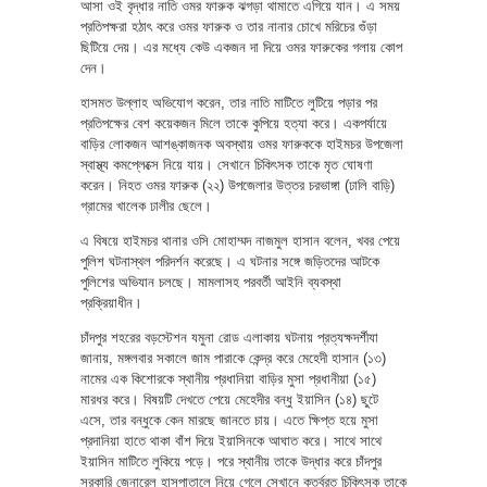
আসা ওই বৃদ্ধার নাতি ওমর ফারুক ঝগড়া থামাতে এগিয়ে যান। এ সময়
প্রতিপক্ষরা হঠাৎ করে ওমর ফারুক ও তার নানার চোখে মরিচের গুঁড়া
ছিটিয়ে দেয়। এর মধ্যে কেউ একজন দা দিয়ে ওমর ফারুকের গলায় কোপ
দেন।
হাসমত উল্লাহ অভিযোগ করেন, তার নাতি মাটিতে লুটিয়ে পড়ার পর
প্রতিপক্ষের বেশ কয়েকজন মিলে তাকে কুপিয়ে হত্যা করে। একপর্যায়ে
বাড়ির লোকজন আশঙ্কাজনক অবস্থায় ওমর ফারুককে হাইমচর উপজেলা
স্বাস্থ্য কমপ্লেক্সে নিয়ে যায়। সেখানে চিকিৎসক তাকে মৃত ঘোষণা
করেন। নিহত ওমর ফারুক (২২) উপজেলার উত্তর চরভাঙ্গা (ঢালি বাড়ি)
গ্রামের খালেক ঢালীর ছেলে।
এ বিষয়ে হাইমচর থানার ওসি মোহাম্মদ নাজমুল হাসান বলেন, খবর পেয়ে
পুলিশ ঘটনাস্থল পরিদর্শন করেছে। এ ঘটনার সঙ্গে জড়িতদের আটকে
পুলিশের অভিযান চলছে। মামলাসহ পরবর্তী আইনি ব্যবস্থা
প্রক্রিয়াধীন।
চাঁদপুর শহরের বড়স্টেশন যমুনা রোড এলাকায় ঘটনায় প্রত্যক্ষদর্শীযা
জানায়, মঙ্গলবার সকালে জাম পারাকে কেন্দ্র করে মেহেদী হাসান (১৩)
নামের এক কিশোরকে স্থানীয় প্রধানিয়া বাড়ির মুসা প্রধানীয়া (১৫)
মারধর করে। বিষয়টি দেখতে পেয়ে মেহেদীর বন্ধু ইয়াসিন (১৪) ছুটে
এসে, তার বন্ধুকে কেন মারছে জানতে চায়। এতে ক্ষিপ্ত হয়ে মুসা
প্রদানিয়া হাতে থাকা বাঁশ দিয়ে ইয়াসিনকে আঘাত করে। সাথে সাথে
ইয়াসিন মাটিতে লুকিয়ে পড়ে। পরে স্থানীয় তাকে উদ্ধার করে চাঁদপুর
সরকারি জেনারেল হাসপাতালে নিয়ে গেলে সেখানে কতর্বরত চিকিৎসক তাকে