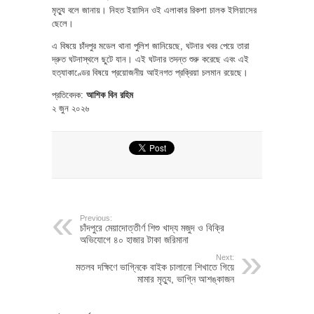
মৃত্যু বলে জানায়। নিহত ইয়াসিন ওই এলাকার রিকশা চালক ইলিয়াসের
ছেলে।
এ বিষয়ে চাঁদপুর মডেল থানা পুলিশ জানিয়েছে, ঘটনার খবর পেয়ে তারা
দ্রুত ঘটনাস্থলে ছুটে যান। এই ঘটনার তদন্ত শুরু করেছে এবং এই
হত্যাকাণ্ডের বিষয়ে প্রয়োজনীয় আইনগত প্রক্রিয়া চলমান রয়েছে।
প্রতিবেদক:
আশিক বিন রহিম
২ জুন ২০২৬
Previous:
চাঁদপুরে মেয়াদোত্তীর্ণ শিশু খাদ্য মজুদ ও বিক্রি
অভিযোগে ৪০ হাজার টাকা জরিমানা
Next:
মতলব দক্ষিণে ভাগ্নিকে বাইক চালানো শিখাতে গিয়ে
মামার মৃত্যু, ভাগ্নি আশঙ্কাজন