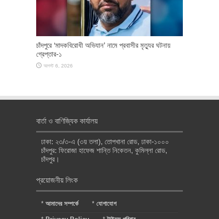
চাঁদপুরে ‘মাদকবিরোধী অভিযান’ নামে প্রবাসীর মৃত্যুর ঘটনায়
গ্রেপ্তার-১
আগস্ট 6, 2026
বার্তা ও বাণিজ্যিক কার্যালয়
ঢাকা: ২৩/৩-এ (৩য় তলা), তোপখানা রোড, ঢাকা-১০০০
চাঁদপুর: ফিরোজা হাফেজ শান্তি নিকেতন, কুমিল্লা রোড,
চাঁদপুর।
প্রয়োজনীয় লিংক
*
আমাদের সম্পর্কে
*
যোগাযোগ