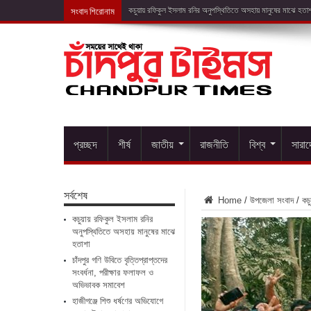
সংবাদ শিরোনাম
চাঁদপুর গণি উ
প্রচ্ছদ
শীর্ষ
জাতীয়
রাজনীতি
বিশ্ব
সারা
সর্বশেষ
Home
/
উপজেলা সংবাদ
/
কচু
কচুয়ায় রফিকুল ইসলাম রনির
অনুপস্থিতিতে অসহায় মানুষের মাঝে
হতাশা
চাঁদপুর গণি উবিতে বৃত্তিপ্রাপ্তদের
সংবর্ধনা, পরীক্ষার ফলাফল ও
অভিভাবক সমাবেশ
হাজীগঞ্জে শিশু ধর্ষণের অভিযোগে