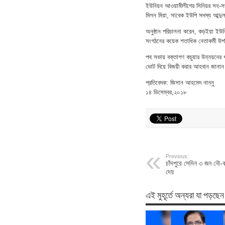
ইউনিয়ন আওয়ামীলীগের সিনিয়র সহ-সভা
মিলন মিয়া, সাবেক ইউপি সদস্য আব্দু
অনুষ্ঠান পরিচালনা করেন, কড়ইয়া ই
সংগঠনের কয়েক শতাধিক নেতাকর্মী উপ
পথ সভায় বক্তাগণ কচুয়ার উন্নয়নের ধ
ভোট দিয়ে বিজয়ী করার আহবান জানা
প্রতিবেদক: জিসান আহমেদ নান্নু
১৪ ডিসেম্বর,২০১৮
Previous:
চাঁদপুরে সেদিন ৩ জন নৌ-ক
দেয়
এই মুহূর্তে অন্যরা যা পড়ছেন