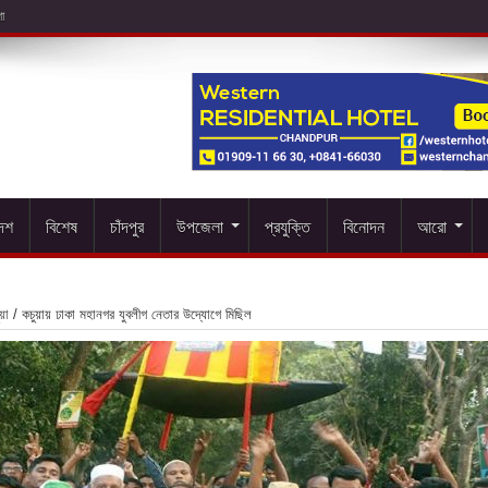
দেশ
বিশেষ
চাঁদপুর
উপজেলা
প্রযুক্তি
বিনোদন
আরো
য়া
/
কচুয়ায় ঢাকা মহানগর যুবলীগ নেতার উদ্যোগে মিছিল