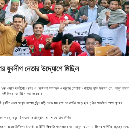
গর যুবলীগ নেতার উদ্যোগে মিছিল
ন ৯নং ওয়ার্ড যুবলীগের প্রচার ও প্রকাশনা সম্পাদক ও কচুয়ার নোয়াগাঁও গ্রামের কৃতি সন্তান মো. আবুল কাশে
ঝে গেঞ্জী বিতরণ ও মিছিল করা হয়েছে।
টি যুবলীগ নেতা আবুল কাশেম মন্টুর বাড়ি থেকে শুরু হয়ে নোয়াগাঁও মোড় হয়ে লুন্তি প্রদক্ষিণ শেষে পুনরায়
রহন করেন, কচুয়া উপজেলা চেয়ারম্যান মো. শাহজাহান শিশির।
জেলা আওয়ামীলীগের উপদেষ্টা ও বিশিষ্ট শিল্পপতি আলহাজ্ব মো. আবুল হোসেন। বিশেষ অতিথির বক্তব্য রাখে