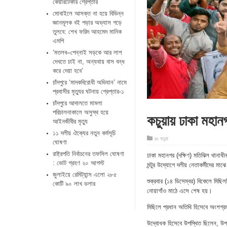
কেয়ারটেকার গ্রেপ্তার
মোবাইলে আসক্ত না হয়ে বিভিন্ন
জ্ঞানমূলক বই পড়ার অভ্যাস গড়ে
তুলবে: শেখ ফরিদ আহমেদ মানিক
এমপি
‘মতলব–পেন্নাই সড়কে আর লাশ
দেখতে চাই না, অন্যথায় বাস বন্ধ
করে দেয়া হবে’
চাঁদপুরে ‘মাদকবিরোধী অভিযান’ নামে
প্রবাসীর মৃত্যুর ঘটনায় গ্রেপ্তার-১
চাঁদপুরে আদালতে মামলা
পরিচালনাকালে অসুস্থ হয়ে
কচুয়ায় ঢাকা মহান
আইনজীবীর মৃত্যু
১১ দলীয় ঐক্যের নতুন কর্মসূচি
in
কচুয়া
ঘোষণা
রাষ্ট্রপতি নির্বাচনের তফসিল ঘোষণা
ঢাকা মহানগর (দক্ষিণ) মতিঝিল থানাধী
: ভোট গ্রহণ ২০ আগস্ট
মন্টুর উদ্যোগে দলীয় নেতাকর্মীদের মা
জুলাইয়ে রেমিট্যান্স এলো ২৮৫
শুক্রবার (১৪ ডিসেম্বর) বিকেলে মিছিল
কোটি ৯০ লাখ ডলার
নোয়াগাঁও মাঠে এসে শেষ হয়।
মিছিলে প্রধান অতিথি হিসেবে অংশগ্
উদ্বোধক হিসেবে উপস্থিত ছিলেন, উপ