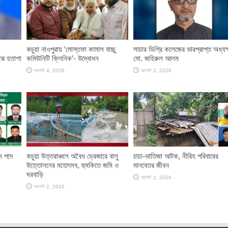
কচুয়া নাওপুরায় ‘মোস্তফা কামাল বাচ্চু
সাচার ডিগ্রি কলেজের ভারপ্রাপ্ত অধ্যক্
ঝে হতাশা
কমিউনিটি ক্লিনিক’- উদ্বোধন
মো. জহিরুল আলম
আগস্ট 4, 2026
আগস্ট 2, 2026
ান পদে
কচুয়া উত্তরাঞ্চলে অবৈধ ড্রেজারে বালু
চাচা-ভাতিজা আটক, নীরিহ পরিবারের
উত্তোলনের মহোৎসব, হুমকিতে জমি ও
মানবেতর জীবন
ঘরবাড়ি
আগস্ট 1, 2026
আগস্ট 2, 2026