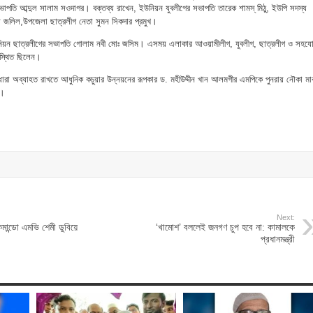
পতি আব্দুল সালাম সওদাগর। বক্তব্য রাখেন, ইউনিয়ন যুবলীগের সভাপতি তারেক শামস্ মিঠু, ইউপি সদস্য
ল জলিল,উপজেলা ছাত্রলীগ নেতা সুমন সিকদার প্রমুখ।
উনিয়ন ছাত্রলীগের সভাপতি গোলাম নবী মোঃ জসিম। এসময় এলাকার আওয়ামীলীগ, যুবলীগ, ছাত্রলীগ ও সহযো
স্থিত ছিলেন।
ারা অব্যাহত রাখতে আধুনিক কচুয়ার উন্নয়নের রূপকার ড. মহীউদ্দীন খান আলমগীর এমপিকে পুনরায় নৌকা মার্
ন।
Next:
মান্ডো এমভি শেমী ডুবিয়ে
‘খামোশ’ বললেই জনগণ চুপ হবে না: কামালকে
প্রধানমন্ত্রী