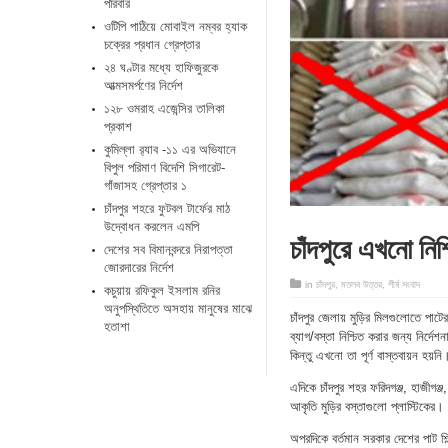
পরিবার
ওটিপি পাঠিয়ে মোবাইল নম্বর হ্যাক
চক্রের প্রধান গ্রেপ্তার
২৪ ঘণ্টার মধ্যে হাফিজুরকে
আত্মসমর্পণের নির্দেশ
১২৮ ওমরাহ এজেন্সির তালিকা
প্রকাশ
কুমিল্লা র‌্যাব -১১ এর অভিযানে
বিপুল পরিমাণ বিদেশি সিগারেট-
গাঁজাসহ গ্রেপ্তার ১
চাঁদপুর শহরে ফুটবল টার্ফের মাঠ
উদ্বোধন করলেন এমপি
চাঁদপুরে এখনো নিশ
দেশের সব বিমানবন্দরে নিরাপত্তা
জোরদারের নির্দেশ
in
চাঁদপুর
,
মতলব উত্তর
,
শীর্ষ সংবাদ
কচুয়ায় রফিকুল ইসলাম রনির
অনুপস্থিতিতে অসহায় মানুষের মাঝে
চাঁদপুর জেলায় মুড়ির মিলগুলোতে পাটের
হতাশা
ব্যাগ/বস্তা নিশ্চিত করার জন্য নির্
কিন্তু এখনো তা পূর্ণ বাস্তবায়ন হয়নি
এদিকে চাঁদপুর শহর ফরিদগঞ্জ, হাজীগঞ
আকৃতি মুড়ির বস্তাগুলো প্লাস্টিকের
অপরদিকে বর্তমান সরকার দেশের পাট শিল