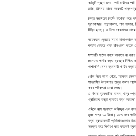
কর্মসূচি গ্রহণ করে। পাট চাষীদের পাট 
মরিচ, চিনিসহ আরো কয়েকটি খাদ্যপণ্য প
কিন্তু সরকারের নির্দেশ উপেক্ষা করে স
পুরাণবাজার, নতুনবাজার, পাল বাজার,
বিক্রি হচ্ছে। এ নিয়ে ক্রেতাদের মা
কয়েকজন ক্রেতার সাথে আলাপকালে তার
বস্তার ভেতরে থাকা চালগুলো সহজে 
সম্প্রতি পাটের বস্তা ব্যবহার না করা
গুলোতে পাটের বস্তা ব্যবহার নিশ্চি
পাশাপাশি যেসব ব্যবসায়ী পাটের বস্তা
খোঁজ নিয়ে জানা গেছে, আসন্ন রমজান উ
শাহরাস্তি উপজেলার ঠাকুর বাজার পাটো
করার পরিকল্পনা নেয়া হচ্ছে।
এ বিষয়ে ব্যবসায়ীরা বলেন, খাদ্য পণ্য
প্লাষ্টিকের বস্তা ব্যবহার বন্ধ করবেন
এদিকে নাম প্রকাশে অনিচ্ছুক এক ব্যব
মূল্য মাত্র ১০ টাকা। এতে করে প্রতি
বস্তা ব্যবহারকারী প্রতিষ্ঠানগুলোর ব
সমন্বয় করে নির্ধারণ করে করলেই ব্যব