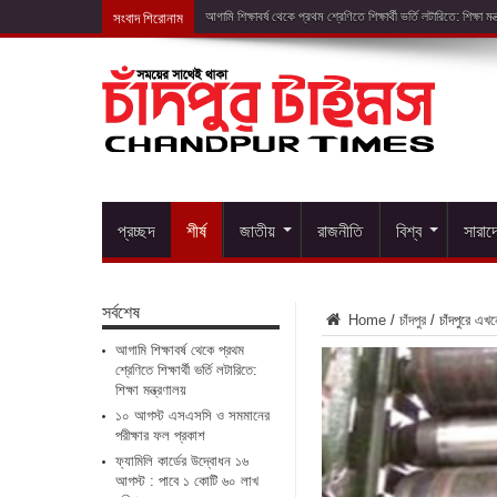
সংবাদ শিরোনাম
১০ আগস্ট এসএ
প্রচ্ছদ
শীর্ষ
জাতীয়
রাজনীতি
বিশ্ব
সারাদ
সর্বশেষ
Home
/
চাঁদপুর
/
চাঁদপুরে এখন
আগামি শিক্ষাবর্ষ থেকে প্রথম
শ্রেণিতে শিক্ষার্থী ভর্তি লটারিতে:
শিক্ষা মন্ত্রণালয়
১০ আগস্ট এসএসসি ও সমমানের
পরীক্ষার ফল প্রকাশ
ফ্যামিলি কার্ডের উদ্বোধন ১৬
আগস্ট : পাবে ১ কোটি ৬০ লাখ