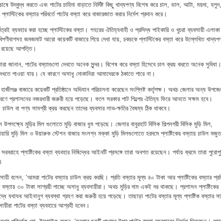
চাষে উদ্বুদ্ধ করতে এবং পাটের চাহিদা বাড়াতে নির্দিষ্ট কিছু খাদ্যপণ্য বিশেষ করে চাল, ডাল, আটা, ময়দা, হলুদ
্লাস্টিকের বস্তার পরিবর্তে পাটের বস্তা করে বাজারজাত করার নির্দেশ প্রদান করে।
র্বত্রই ব্যবহার করা হচ্ছে প্লাস্টিকের বস্তা। শহরের ঐতিহ্যবাহী ও প্রসিদ্ধ পাইকারি ও খুচরা ব্যবসায়ী এলাকা
 বিপণীবাগসহ জমজমাট আরো কয়েকটি বাজারে গিয়ে দেখা যায়, চকচকে প্লাস্টিকের বস্তা করে উল্লেখিত খাদ্যপণ
ঝে রয়েছে আপত্তি।
া জানান, পাটের বস্তাগুলো দেখতে অনেক সুন্দর। বিশেষ করে বস্তা হিসেবে চাল ক্রয় করতে অনেক সুবিধা
দেখতে পাওয়া যায়। যে কারণে অসাধু দোকানিরা আমাদেরকে ঠকাতে পারে না।
য় হাজীগঞ্জ বাজারে কয়েকটি প্রতিষ্ঠানে অভিযান পরিচালনা করেছেন সংশ্লিষ্ট কর্তৃপক্ষ। অথচ জেলার অন্য উপজে
ত করণে প্রশাসনের নজরধারী জরুরী হয়ে পড়েছে। ফলে সরকার পাট শিল্পের ঐতিহ্য ফিরে আনতে সক্ষম হবে।
য় চাউল বা পণ্য সামগ্রী ক্রয় করছেন তাদের ব্যবসার লাভ-ক্ষতির বৈষম্য ঠিক থাকবে।
পলক্ষ্যে মুড়ির মিল গুলোতে মুড়ি বাজার ধুম পড়েছে। জেলার বাবুরহাট বিসিক শিল্পনগরী বিসিক মুড়ি মিল,
য়ারি মুড়ি মিল ও উয়ারুক স্টেশন বাজার সংলগ্ন মক্কা মুড়ি মিলগুলোতে হরদমে প্লাষ্টিকের বস্তায় চাউল মজুত
 সরবরাহে প্লাষ্টিকের বস্তা ব্যবহার নিষিদ্ধের আইনটি প্রসঙ্গে তারা অবগত রয়েছেন। পর্যায় ক্রমে তারা পুরোপু
’।
সায়ী বলেন, ‘আমরা পাটের বস্তায় চাউল ক্রয় করছি। প্রতি বস্তার মূল্য ৪০ টাকা আর প্লাষ্টিকের বস্তার প্র
 বস্তায় ৩০ টাকা সাশ্রয়ী পাচ্ছে অসাধু ব্যবসায়ীরা। অথচ মুড়ির দাম একই দর থাকছে। প্রশাসন প্লাষ্টিকের
িরুদ্ধে যথাযথ আইনানুগ ব্যবস্থা গ্রহণ করা জরুরী হয়ে পড়েছে। তাছাড়া পাটের বস্তার মূল্য প্লাষ্টিক বস্তার স
সায়ীরা পাটের বস্তা ব্যবহারে আগ্রহী হবেন।