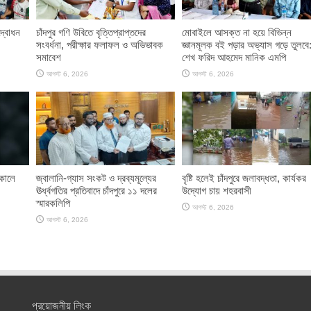
দ্বোধন
চাঁদপুর গণি উবিতে বৃত্তিপ্রাপ্তদের
মোবাইলে আসক্ত না হয়ে বিভিন্ন
সংবর্ধনা, পরীক্ষার ফলাফল ও অভিভাবক
জ্ঞানমূলক বই পড়ার অভ্যাস গড়ে তুলবে
সমাবেশ
শেখ ফরিদ আহমেদ মানিক এমপি
আগস্ট 6, 2026
আগস্ট 6, 2026
াকালে
জ্বালানি-গ্যাস সংকট ও দ্রব্যমূল্যের
বৃষ্টি হলেই চাঁদপুরে জলাবদ্ধতা, কার্যকর
ঊর্ধ্বগতির প্রতিবাদে চাঁদপুরে ১১ দলের
উদ্যোগ চায় শহরবাসী
স্মারকলিপি
আগস্ট 6, 2026
আগস্ট 6, 2026
প্রয়োজনীয় লিংক