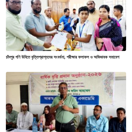
চাঁদপুর গণি উবিতে বৃত্তিপ্রাপ্তদের সংবর্ধনা, পরীক্ষার ফলাফল ও অভিভাবক সমাবেশ