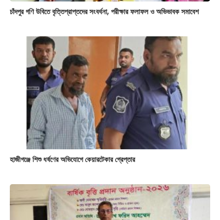
চাঁদপুর গণি উবিতে বৃত্তিপ্রাপ্তদের সংবর্ধনা, পরীক্ষার ফলাফল ও অভিভাবক সমাবেশ
হাজীগঞ্জে শিশু ধর্ষণের অভিযোগে কেয়ারটেকার গ্রেপ্তার