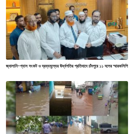
জ্বালানি-গ্যাস সংকট ও দ্রব্যমূল্যের ঊর্ধ্বগতির প্রতিবাদে চাঁদপুরে ১১ দলের স্মারকলিপি