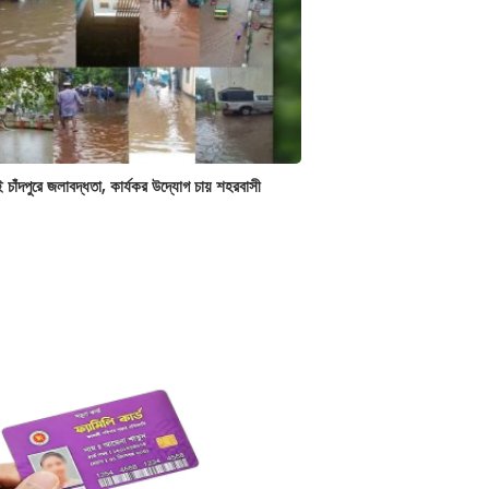
েই চাঁদপুরে জলাবদ্ধতা, কার্যকর উদ্যোগ চায় শহরবাসী