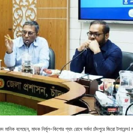
নিক বলেছেন, মাদক নির্মূল-কিশোর গ্যাং রোধে সর্বদা চাঁদপুরে জিরো টলারেন্স।