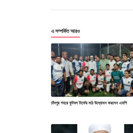
এ সম্পর্কিত আরও
চাঁদপুর শহরে ফুটবল টার্ফের মাঠ উদ্বোধন করলেন এমপি