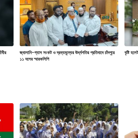
ীবীর
জ্বালানি-গ্যাস সংকট ও দ্রব্যমূল্যের ঊর্ধ্বগতির প্রতিবাদে চাঁদপুরে
বৃষ্টি হল
১১ দলের স্মারকলিপি