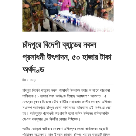
চাঁদপুরে বিদেশী ব্যান্ডের নকল
প্রসাধনী উৎপাদন, ৫০ হাজার টাকা
অর্থদণ্ড
in
চাঁদপুর
চাঁদপুরে বিদেশি ব্যান্ডের নকল প্রসাধনী উৎপাদন করার অপরাধে কারখানা
মালিককে ৫০ হাজার টাকা অর্থদণ্ড দিয়েছে ভ্রাম্যমাণ আদালত। ৫
নভেম্বর বুধবার বিকেলে যৌথ বাহিনীর সহায়তায় জাতীয় ভোক্তা অধিকার
সংরক্ষণ অধিদপ্তর চাঁদপুর জেলা কার্যালয়ের অভিযানে এই অর্থদণ্ড দেয়া
হয়। ‌অভিযুক্ত প্রসাধনী কারখানাটি হলো জসিম উদ্দিনের মালিকানাধীন
জেএস কনজুমার এন্ড নিউট্রি কেয়ার লিমিটেড।
জাতীয় ভোক্তা অধিকার সংরক্ষণ অধিদপ্তর জেলা কার্যালয়ের সহকারী
পরিচালক আব্দুল্লাহ আল ইমরান জানান, চাঁদপুর শহরের বাবুরহাট বিসিক