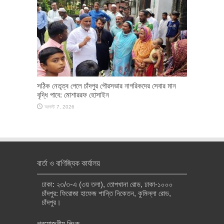
সঠিক নেতৃত্ব পেলে চাঁদপুর পৌরসভার নাগরিকদের সেবার মান
বৃদ্ধি পাবে: মোশাররফ হোসাইন
আগস্ট 7, 2026
বার্তা ও বাণিজ্যিক কার্যালয়
ঢাকা: ২৩/৩-এ (৩য় তলা), তোপখানা রোড, ঢাকা-১০০০
চাঁদপুর: ফিরোজা হাফেজ শান্তি নিকেতন, কুমিল্লা রোড,
চাঁদপুর।
প্রয়োজনীয় লিংক