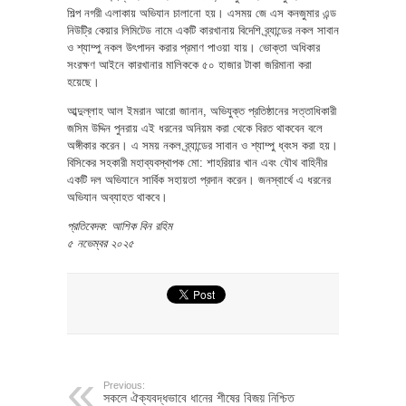
শিল্প নগরী এলাকায় অভিযান চালানো হয়। এসময় জে এস কনজুমার এন্ড
নিউট্রি কেয়ার লিমিটেড নামে একটি কারখানায় বিদেশি ব্র্যান্ডের নকল সাবান
ও শ্যাম্পু নকল উৎপাদন করার প্রমাণ পাওয়া যায়। ভোক্তা অধিকার
সংরক্ষণ আইনে কারখানার মালিককে ৫০ হাজার টাকা জরিমানা করা
হয়েছে।
আব্দুল্লাহ আল ইমরান আরো জানান, অভিযুক্ত প্রতিষ্ঠানের সত্তাধিকারী
জসিম উদ্দিন পুনরায় এই ধরনের অনিয়ম করা থেকে বিরত থাকবেন বলে
অঙ্গীকার করেন। এ সময় নকল ব্র্যান্ডের সাবান ও শ্যাম্পু ধ্বংস করা হয়।
বিসিকের সহকারী মহাব্যবস্থাপক মো: শাহরিয়ার খান এবং যৌথ বাহিনীর
একটি দল অভিযানে সার্বিক সহায়তা প্রদান করেন। জনস্বার্থে এ ধরনের
অভিযান অব্যাহত থাকবে।
প্রতিবেদক: আশিক বিন রহিম
৫ নভেম্বর ২০২৫
Previous:
সকলে ঐক্যবদ্ধভাবে ধানের শীষের বিজয় নিশ্চিত