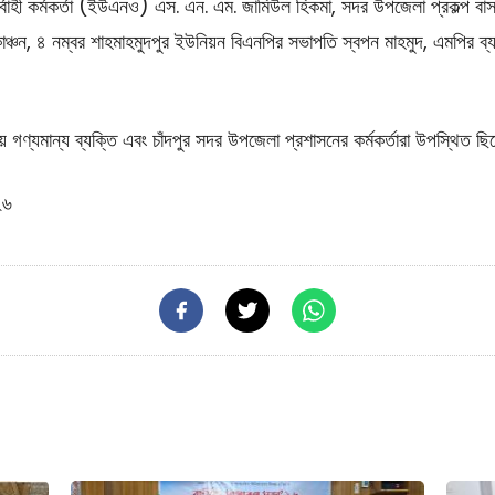
র্বাহী কর্মকর্তা (ইউএনও) এস. এন. এম. জামিউল হিকমা, সদর উপজেলা প্রকল্প বাস্
ঞ্চন, ৪ নম্বর শাহমাহমুদপুর ইউনিয়ন বিএনপির সভাপতি স্বপন মাহমুদ, এমপির ব্
নীয় গণ্যমান্য ব্যক্তি এবং চাঁদপুর সদর উপজেলা প্রশাসনের কর্মকর্তারা উপস্থিত ছি
২৬