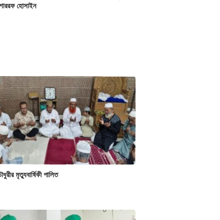
োশাররফ হোসাইন
ুরীর মৃত্যুবার্ষিকী পালিত