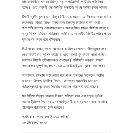
তার তদারকিতে শহরের বিভিন্ন সড়কে প্রতিদিনই অভিযান পরিচালিত
হচ্ছে। এতে পথচারী এবং স্থানীয় জনগণের মধ্যে স্বস্তি ফিরে আসছে।
টিআই প্রবীর কুমার দাশ চাঁদপুর টাইমসকে জানান, এসপি মহোদয়ের কঠোর
নির্দেশনায় আমরা অবৈধ যানবাহনের বিরুদ্ধে নিয়মিত মামলা করছি।
পাশাপাশি রাস্তায় মোটরসাইকেলের অনাকাঙ্ক্ষিত সাউন্ড সিস্টেম ব্যবহার
বন্ধে বিশেষ অভিযান পরিচালনা করছি। এসব সাউন্ড সিস্টেম পরিবেশে শব্দ
দূষণের বড় কারন হয়ে দাঁড়িয়েছে।
তিনি আরও বলেন, জেলা প্রশাসক কার্যালয়ের সামনে পরীক্ষামূলকভাবে
রোড ডিভাইডার স্থাপন করেছি। এতে আমরা খুব ভালো সাড়া পাচ্ছি।
জনগণও বিষয়টি ইতিবাচকভাবে দেখছেন। পরিস্থিতি অনুকূলে থাকলে
শহরের গুরুত্বপূর্ণ সড়কগুলোতেও এমন ডিভাইডার স্থাপন করা হবে।
অন্যদিকে, রাস্তায় অবৈধভাবে বসে থাকা হকারদের উচ্ছেদেও কঠোর
অবস্থান নিয়েছে ট্রাফিক বিভাগ। জনগণের স্বাভাবিক চলাচলে
প্রতিবন্ধকতা দূর করতে নিয়মিত অভিযান পরিচালনা করা হচ্ছে।
সব মিলিয়ে চাঁদপুরে যানজট নিরসন, পরিবেশ রক্ষা এবং সড়ক দুর্ঘটনা
কমাতে ট্রাফিক বিভাগের এসব কার্যক্রম ইতোমধ্যে জনসাধারণের মাঝে
ইতিবাচক প্রতিক্রিয়া তৈরি করেছে।
প্রতিবেদক: মাজহারুল ইসলাম অনিক/
১০ ডিসেম্বর ২০২৫