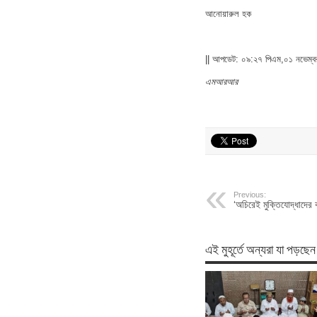
আনোয়ারুল হক
|| আপডেট: ০৯:২৭ পিএম,০১ নভেম্ব
এমআরআর
Previous:
‘অচিরেই মুক্তিযোদ্ধাদের 
এই মুহূর্তে অন্যরা যা পড়ছেন