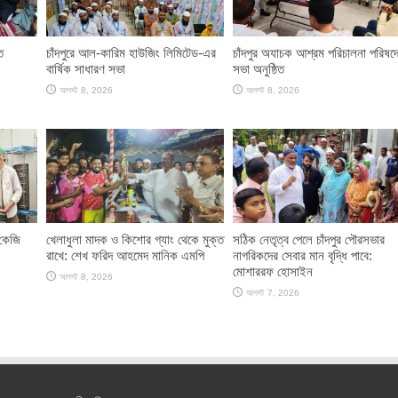
ত
চাঁদপুরে আল-কারিম হাউজিং লিমিটেড-এর
চাঁদপুর অযাচক আশ্রম পরিচালনা পরিষদ
বার্ষিক সাধারণ সভা
সভা অনুষ্ঠিত
আগস্ট 8, 2026
আগস্ট 8, 2026
 কেজি
খেলাধুলা মাদক ও কিশোর গ্যাং থেকে মুক্ত
সঠিক নেতৃত্ব পেলে চাঁদপুর পৌরসভার
রাখে: শেখ ফরিদ আহমেদ মানিক এমপি
নাগরিকদের সেবার মান বৃদ্ধি পাবে:
মোশাররফ হোসাইন
আগস্ট 8, 2026
আগস্ট 7, 2026