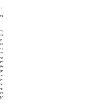
েন।
 মোট
লার
্কার
েলা
ৎফর
কার
লার
রের
িতে
মির
্রাম
 ২য়
েলা
মোঃ
্থান
াহী
বিক)