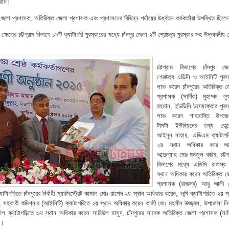
আজাদ।
র জেলা প্রশাসক, অতিরিক্ত জেলা প্রশাসক এবং প্রশাসনের বিভিন্ন পর্যায়ের ঊর্ধ্বতন কর্মকর্তারা উপস্থিত ছিল
্ষেত্রে চট্টগ্রাম বিভাগে ১৯টি ক্যাটাগরি পুরস্কারের মধ্যে চাঁদপুর জেলা ২টি শ্রেষ্ঠত্ব পুরস্কার সহ উদ্ভাবনীয়
চট্টগ্রাম বিভাগের চাঁদপুর জে
শ্রেষ্ঠত্ব এডিসি ও আইসিটি পুরস
লাভ করেন চাঁদপুরের অতিরিক্ত জ
প্রশাসক (সার্বিক) মুহাম্মদ লু
রহমান, ইউডিসি উদ্যোক্তার পুরস্
লাভ করেন শাহরাস্তি উপজে
টামটা ইউনিয়নের তথ্য কেন্দ্
আইনুন নাহার, এডিএম ক্যাটাগর
২য় স্থান অধিকার করে আ
আব্দুল্যাহ মোঃ মনজুল করিম, চট্টগ
বিভাগের মধ্যে এডিসি রাজস্ব
স্থান অধিকার করেন অতিরিক্ত জ
প্রশাসক (রাজস্ব) আবু আলী 
যাটাগড়িতে চাঁদপুরের নির্বাহী ম্যাজিস্ট্রেট কামাল মোঃ রাশেদ ২য় স্থান অধিকার করেন, ভূমি ক্যাটাগরিতে ২য় স
 সহকারী কমিশনার (আইসিটি) ক্যাটাগরিতে ২য় স্থান অধিকার করেন কাজী মোঃ মহসীন উজ্জ্বল, উপজেলা নির্ব
র্টাল ক্যাটাগড়িতে ৩য় স্থান অধিকার করেন সামিউল মাসুদ, চাঁদপুরের সাবেক অতিরিক্ত জেলা প্রশাসক (সার্
ন।