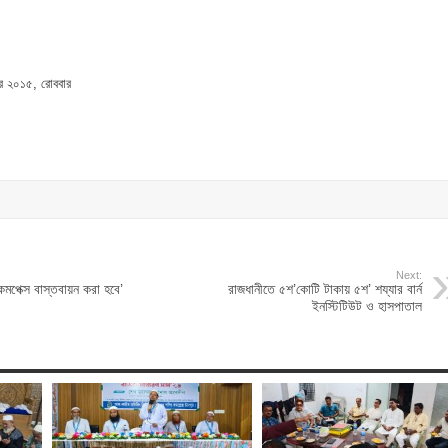
র ২০১৫, রোববার
Next:
কমপেক্স বাস্তবায়ন করা হবে’
রাজধানীতে ৫শ’কোটি টাকায় ৫শ’ শয্যার বার্ন
ইনস্টিটিউট ও হাসপাতাল