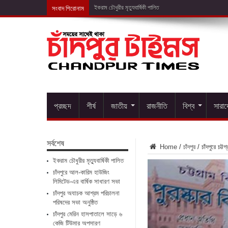
সংবাদ শিরোনাম
চাঁদপুরে আল-কারিম হ
প্রচ্ছদ
শীর্ষ
জাতীয়
রাজনীতি
বিশ্ব
সারা
সর্বশেষ
Home
/
চাঁদপুর
/
চাঁদপুরে চট্ট
ইকরাম চৌধুরীর মৃত্যুবার্ষিকী পালিত
চাঁদপুরে আল-কারিম হাউজিং
লিমিটেড-এর বার্ষিক সাধারণ সভা
চাঁদপুর অযাচক আশ্রম পরিচালনা
পরিষদের সভা অনুষ্ঠিত
চাঁদপুর মেরিন হাসপাতালে সাড়ে ৬
কেজি টিউমার অপসারণ