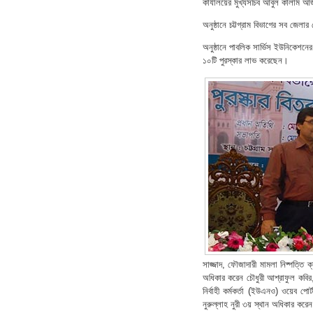
কার্যালয়ের মুখ্যসচিব আবুল কালাম 
অনুষ্ঠানে চট্টগ্রাম বিভাগের সব জেলা
অনুষ্ঠানে পাবলিক সার্ভিস ইউনিকেশনের ক
১০টি পুরস্কার লাভ করেছেন।
সাজ্জাদ, ফৌজাদারী মামলা নিষ্পত্তি ক্
অধিকার করেন চৌধুরী আশ্রাফুল কবির,
নির্বাহী কর্মকর্তা (ইউএনও) ওয়েব পো
নুরুল্লাহ নুরী ৩য় স্থান অধিকার করে