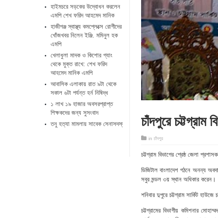
হাইমচরে সড়কের উদ্বোধন করলেন
এমপি শেখ ফরিদ আহমেদ মানিক
হাজীগঞ্জ স্বাস্থ্য কমপ্লেক্সে রোগীদের
খোঁজখবর নিলেন ইঞ্জি. মমিনুল হক
এমপি
খেলাধুলা মাদক ও কিশোর গ্যাং
থেকে মুক্ত রাখে: শেখ ফরিদ
আহমেদ মানিক এমপি
আবাসিক এলাকায় রাত ৯টা থেকে
সকাল ৬টা পর্যন্ত হর্ন নিষিদ্ধ
১ লাখ ১৯ হাজার অবসরপ্রাপ্ত
শিক্ষকদের জন্য সুসংবাদ
চাঁদপুরে চট্টগ্রাম 
তনু হত্যা মামলায় সাবেক সেনাসদস্য ফের গ্রেপ্তার
in
চাঁদপুর
চট্টগ্রাম বিভাগের শ্রেষ্ঠ জেলা প্রশা
ডিজিটাল বাংলাদেশ গঠনে অনন্য অবদানে
সবুর মন্ডল ৩য় স্থান অধিকার করেন।
শনিবার দুপুরে চট্টগ্রাম সার্কিট হাউজে 
চট্টগ্রামের বিভাগীয় কমিশনার মোহাম্