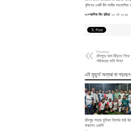
পুলিশের একটি টিম সার্বিক সহযোগিতা 
=>আশিক বিন রহিম/
১০ মে ২০২৬
Previous:
চাঁদপুরে আম ছিঁড়তে গিয়ে 
পরিবারের দাবি ভিন্ন
এই মুহূর্তে অন্যরা যা পড়ছেন
চাঁদপুর শহরে ফুটবল টার্ফের মাঠ উ
করলেন এমপি