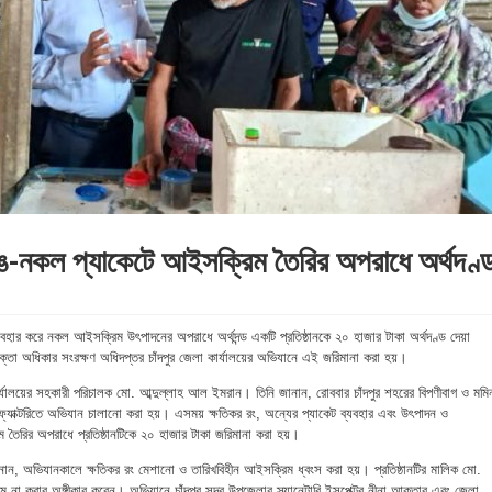
 রঙ-নকল প্যাকেটে আইসক্রিম তৈরির অপরাধে অর্থদণ্
ং ব্যবহার করে নকল আইসক্রিম উৎপাদনের অপরাধে অর্থদন্ড একটি প্রতিষ্ঠানকে ২০ হাজার টাকা অর্থদণ্ড দেয়া
া অধিকার সংরক্ষণ অধিদপ্তর চাঁদপুর জেলা কার্যালয়ের অভিযানে এই জরিমানা করা হয়।
র্যালয়ের সহকারী পরিচালক মো. আব্দুল্লাহ আল ইমরান। তিনি জানান, রোববার চাঁদপুর শহরের বিপণীবাগ ও মমি
াক্টরিতে‌ অভিযান‌ চালানো করা হয়। এসময় ক্ষতিকর রং, অন্যের প্যাকেট ব্যবহার এবং উৎপাদন ও
ম তৈরির অপরাধে প্রতিষ্ঠানটিকে ২০ হাজার টাকা জরিমানা করা হয়।
ন, অভিযানকালে ক্ষতিকর রং মেশানো ও তারিখবিহীন আইসক্রিম ধ্বংস করা হয়। প্রতিষ্ঠানটির মালিক মো.
 না করার অঙ্গীকার করেন। অভিযানে চাঁদপুর সদর উপজেলার স্যানেটারি ইন্সপেক্টর নীনা আক্তার এবং জেলা