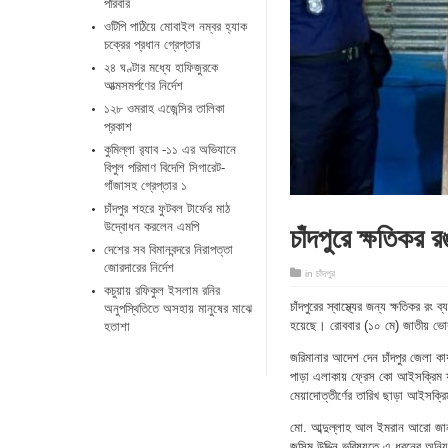
পরিবার
ওটিপি পাঠিয়ে মোবাইল নম্বর হ্যাক
চক্রের প্রধান গ্রেপ্তার
২৪ ঘণ্টার মধ্যে হাফিজুরকে
আত্মসমর্পণের নির্দেশ
১২৮ ওমরাহ এজেন্সির তালিকা
প্রকাশ
কুমিল্লা র‌্যাব -১১ এর অভিযানে
বিপুল পরিমাণ বিদেশি সিগারেট-
গাঁজাসহ গ্রেপ্তার ১
চাঁদপুর শহরে ফুটবল টার্ফের মাঠ
চাঁদপুরে ক্ষতিকর
উদ্বোধন করলেন এমপি
দেশের সব বিমানবন্দরে নিরাপত্তা
জোরদারের নির্দেশ
in
চাঁদপুর
কচুয়ায় রফিকুল ইসলাম রনির
চাঁদপুরের স্বাস্থ্যের জন্য ক্ষতিকর র
অনুপস্থিতিতে অসহায় মানুষের মাঝে
হয়েছে। রোববার (১০ মে) জাতীয় ভোক্ত
হতাশা
জরিমানার আদেশ দেন চাঁদপুর জেলা কা
পাড়া এলাকায় ফ্রেস কো আইসক্রিম ফ্য
মেয়াদোত্তীর্ণের তারিখ ছাড়া আইসক্রি
মো. আব্দুল্লাহ আল ইমরান আরো জানা
জসিম উদ্দিন ভবিষ্যতে এ ধরনের অনিয়ম