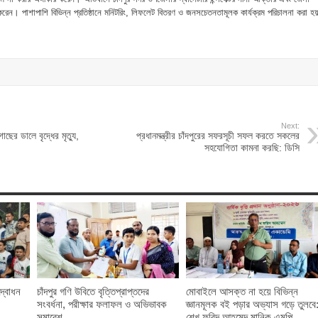
করেন। পাশাপাশি বিভিন্ন প্রতিষ্ঠানে মনিটরিং, লিফলেট বিতরণ ও জনসচেতনতামূলক কার্যক্রম পরিচালনা করা 
Next:
গাছের ডালে বৃদ্ধের মৃত্যু,
প্রধানমন্ত্রীর চাঁদপুরের সফরসূচী সফল করতে সকলের
সহযোগিতা কামনা করছি: ডিসি
দ্বোধন
চাঁদপুর গণি উবিতে বৃত্তিপ্রাপ্তদের
মোবাইলে আসক্ত না হয়ে বিভিন্ন
সংবর্ধনা, পরীক্ষার ফলাফল ও অভিভাবক
জ্ঞানমূলক বই পড়ার অভ্যাস গড়ে তুলবে
সমাবেশ
শেখ ফরিদ আহমেদ মানিক এমপি