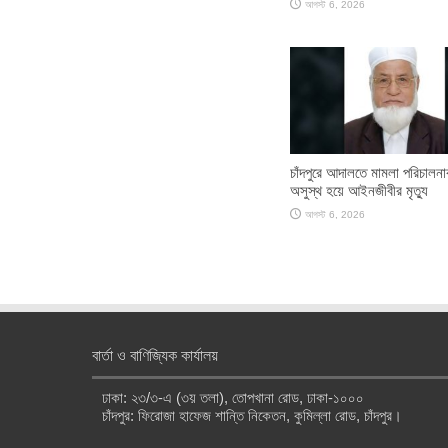
আগস্ট 6, 2026
চাঁদপুরে আদালতে মামলা পরিচালন
অসুস্থ হয়ে আইনজীবীর মৃত্যু
আগস্ট 6, 2026
বার্তা ও বাণিজ্যিক কার্যালয়
ঢাকা: ২৩/৩-এ (৩য় তলা), তোপখানা রোড, ঢাকা-১০০০
চাঁদপুর: ফিরোজা হাফেজ শান্তি নিকেতন, কুমিল্লা রোড, চাঁদপুর।