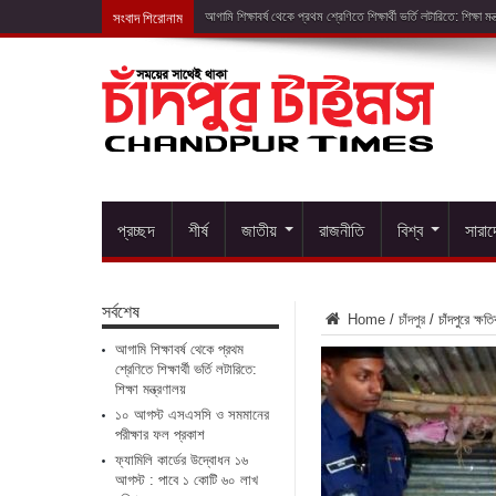
সংবাদ শিরোনাম
১০ আগস্ট এসএসসি
প্রচ্ছদ
শীর্ষ
জাতীয়
রাজনীতি
বিশ্ব
সারা
সর্বশেষ
Home
/
চাঁদপুর
/
চাঁদপুরে ক্
আগামি শিক্ষাবর্ষ থেকে প্রথম
শ্রেণিতে শিক্ষার্থী ভর্তি লটারিতে:
শিক্ষা মন্ত্রণালয়
১০ আগস্ট এসএসসি ও সমমানের
পরীক্ষার ফল প্রকাশ
ফ্যামিলি কার্ডের উদ্বোধন ১৬
আগস্ট : পাবে ১ কোটি ৬০ লাখ