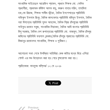
সাংবাদিক সাইয়েদুল আরেফিন শ্যামল, প্রধান শিক্ষক মো. সেলিম
প্রধানীয়া, প্রভাষক বদিউল আলম বাবু, বদরুন নাহার লরিন, তাহমিনা
হক,মো রিয়াজ, শিক্ষক শামীম ভূঁইয়া, দৈনিক ইলশেপাড়ের প্রতিনিধি
সফিকুল ইসলাম রিংকু, দৈনিক কালবেলার প্রতিনিধি মমিনুল ইসলাম, দৈনিক
নয়া দিগন্তের প্রতিনিধি সুমন আহমেদ, দৈনিক প্রিয় চাঁদপুরের প্রতিনিধি
সাইফুর রহমান সবুজ, সাংবাদিক লিয়াকত, দৈনিক আদি বাংলার প্রতিনিধি
দিপু সরকার, দৈনিক দেশ রুপান্তরের প্রতিনিধি মো. নাজমুল, দৈনিক চাঁদপুর
জমিনের প্রতিনিধি ফয়সাল খন্দকার,দৈনিক চাঁদপুর প্রবাহের প্রতিনিধি মো.
মিজানুর রহমানসহ সাংবাদিক, শিক্ষক ও সুধীজন।
আলোচনা সভা শেষে উপস্থিত অতিথিরা কেক কাটার মধ্যে দিয়ে এশিয়া
পোস্ট এর শুভ উদ্ধোধন করা হয়।পরে বৃক্ষরোপন করা হয়।
প্রতিবেদক: মাহফুজ মল্লিক/ ১২ মে ২০২৬
Previous: