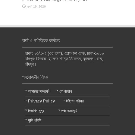
জুলাই 19, 2026
বার্তা ও বাণিজ্যিক কার্যালয়
ঢাকা: ২৩/৩-এ (৩য় তলা), তোপখানা রোড, ঢাকা-১০০০
চাঁদপুর: ফিরোজা হাফেজ শান্তি নিকেতন, কুমিল্লা রোড,
চাঁদপুর।
প্রয়োজনীয় লিংক
*
আমাদের সম্পর্কে
*
যোগাযোগ
*
Privacy Policy
*
টাইমস পরিবার
*
বিজ্ঞাপন মূল্য
*
লঞ্চ সময়সূচি
*
কুকি পলিসি