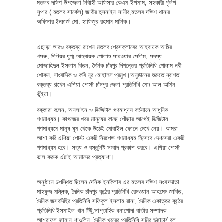
মতলব দক্ষিণ উপজেলা নির্বাহী অফিসার কেএম ইশমাম, সহকারী পুলিশ
সুপার ( মতলব সার্কেল) জাবীর হুসনাইন সানীব,মতলব দক্ষিণ থানার
অফিসার ইনচার্জ মো. হাফিজুর রহমান মানিক।
এছাড়া আরও বক্তব্য রাখেন মতলব প্রেসক্লাবের আহবায়ক আমির
খসরু, সিনিয়র যুগ্ম আহবায়ক গোলাম সারওয়ার সেলিম, সদস্য
মোজাহিদুল ইসলাম কিরন, দৈনিক চাঁদপুর দিগন্তের প্রতিনিধি গোলাম নবী
খোকন, সাংবাদিক ও কবি নূর মোহাম্মদ প্রমুখ।অনুষ্ঠানের শুরুতে স্বাগত
বক্তব্য রাখেন এশিয়া পোস্ট চাঁদপুর জেলা প্রতিনিধি মোঃ আল আমিন
ভুঁইয়া।
বক্তারা বলেন, অনলাইন ও ডিজিটাল গণমাধ্যম বর্তমানে আধুনিক
গণমাধ্যম। কাগজের খবর মানুষের কাছে পৌঁছার আগেই ডিজিটাল
গণমাধ্যমে মানুষ ঘুম থেকে উঠেই মোবাইল ফোনে দেখে নেয়। আমরা
আশা করি এশিয়া পোস্ট একটি নিরপেক্ষ গণমাধ্যম হিসেবে দেশসেরা একটি
গণমাধ্যম হবে। সত্য ও বস্তুনিষ্ট সংবাদ প্রকাশ করবে। এশিয়া পোস্ট
ভাল করুক এটাই আমাদের প্রত্যাশা।
অনুষ্ঠানে উপস্থিত ছিলেন দৈনিক ইনকিলাব এর মতলব দক্ষিণ সংবাদদাতা
মাহফুজ মল্লিক, দৈনিক চাঁদপুর কন্ঠের প্রতিনিধি রেদওয়ান আহমেদ জাকির,
দৈনিক জবাবদিহির প্রতিনিধি সফিকুল ইসলাম রানা, দৈনিক একাত্তর কন্ঠের
প্রতিনিধি ইসমাইল খান টিটু,সাপ্তাহিক ধনাগোদা বার্তার সম্পাদক
আশরাফুল জাহান শাওলিন, দৈনিক খবরের প্রতিনিধি সমির ভট্টাচার্য বলু,