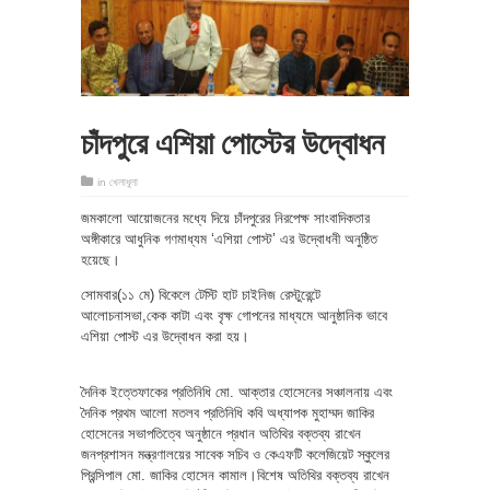
চাঁদপুরে এশিয়া পোস্টের উদ্বোধন
in
খেলাধুলা
জমকালো আয়োজনের মধ্যে দিয়ে চাঁদপুরের নিরপেক্ষ সাংবাদিকতার
অঙ্গীকারে আধুনিক গণমাধ্যম ‘এশিয়া পোস্ট’ এর উদ্বোধনী অনুষ্ঠিত
হয়েছে।
সোমবার(১১ মে) বিকেলে টেস্টি হাট চাইনিজ রেস্টুরেন্টে
আলোচনাসভা,কেক কাটা এবং বৃক্ষ গোপনের মাধ্যমে আনুষ্ঠানিক ভাবে
এশিয়া পোস্ট এর উদ্বোধন করা হয়।
দৈনিক ইত্তেফাকের প্রতিনিধি মো. আক্তার হোসেনের সঞ্চালনায় এবং
দৈনিক প্রথম আলো মতলব প্রতিনিধি কবি অধ্যাপক মুহাম্মদ জাকির
হোসেনের সভাপতিত্বে অনুষ্ঠানে প্রধান অতিথির বক্তব্য রাখেন
জনপ্রশাসন মন্ত্রণালয়ের সাবেক সচিব ও কেএফটি কলেজিয়েট স্কুলের
প্রিন্সিপাল মো. জাকির হোসেন কামাল।বিশেষ অতিথির বক্তব্য রাখেন