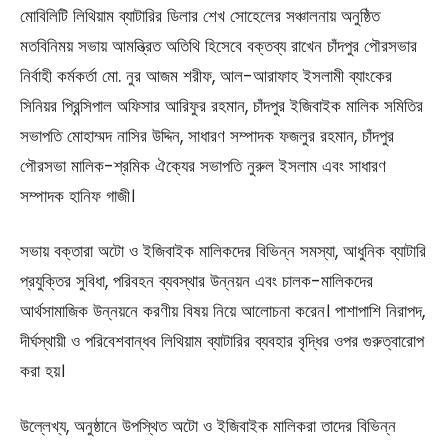
মোবিলিটি লিথিয়াম ব্যাটারির ডিলার শেখ সোহেলের সঞ্চালনায় অনুষ্ঠিত
মতবিনিময় সভায় আমন্ত্রিত অতিথি হিসেবে বক্তব্য রাখেন চাঁদপুর পৌরসভার
নির্বাহী কর্মকর্তা মো. নুর আজম শরীফ, আল-আরাফাহ ইসলামী ব্যাংকের
সিনিয়র প্রিন্সিপাল অফিসার আরিফুর রহমান, চাঁদপুর ইজিবাইক মালিক সমিতির
সভাপতি মোহাম্মদ নাসির উদ্দিন, সাধারণ সম্পাদক ফজলুর রহমান, চাঁদপুর
পৌরসভা মালিক-শ্রমিক ঐক্যের সভাপতি নুরুল ইসলাম এবং সাধারণ
সম্পাদক হানিফ গাজী।
সভায় বক্তারা অটো ও ইজিবাইক মালিকদের বিভিন্ন সমস্যা, আধুনিক ব্যাটারি
প্রযুক্তির সুবিধা, পরিবহন ব্যবস্থার উন্নয়ন এবং চালক-মালিকদের
আর্থসামাজিক উন্নয়নে করণীয় বিষয় নিয়ে আলোচনা করেন। পাশাপাশি নিরাপদ,
দীর্ঘস্থায়ী ও পরিবেশবান্ধব লিথিয়াম ব্যাটারির ব্যবহার বৃদ্ধির ওপর গুরুত্বারোপ
করা হয়।
উল্লেখ্য, অনুষ্ঠানে উপস্থিত অটো ও ইজিবাইক মালিকরা তাদের বিভিন্ন