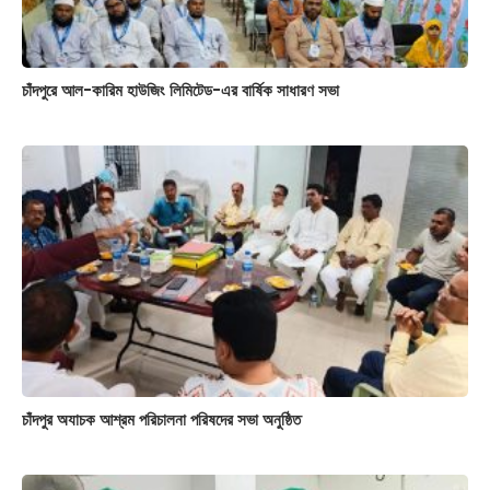
চাঁদপুরে আল-কারিম হাউজিং লিমিটেড-এর বার্ষিক সাধারণ সভা
চাঁদপুর অযাচক আশ্রম পরিচালনা পরিষদের সভা অনুষ্ঠিত