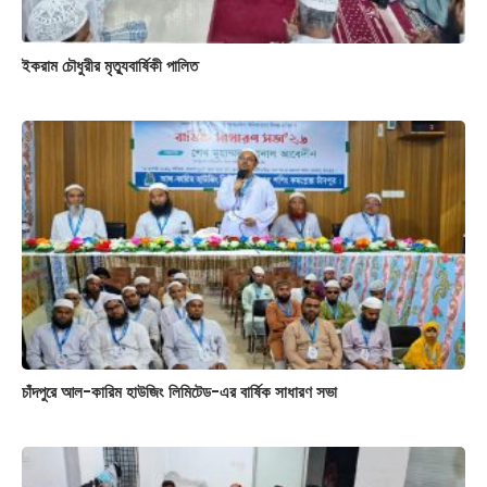
ইকরাম চৌধুরীর মৃত্যুবার্ষিকী পালিত
চাঁদপুরে আল-কারিম হাউজিং লিমিটেড-এর বার্ষিক সাধারণ সভা