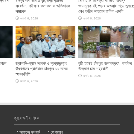
দ্বোধন
চাঁদপুর গণি উবিতে বৃত্তিপ্রাপ্তদের
মোবাইলে আসক্ত না হয়ে বিভিন্ন
সংবর্ধনা, পরীক্ষার ফলাফল ও অভিভাবক
জ্ঞানমূলক বই পড়ার অভ্যাস গড়ে তুলবে
সমাবেশ
শেখ ফরিদ আহমেদ মানিক এমপি
আগস্ট 6, 2026
আগস্ট 6, 2026
াকালে
জ্বালানি-গ্যাস সংকট ও দ্রব্যমূল্যের
বৃষ্টি হলেই চাঁদপুরে জলাবদ্ধতা, কার্যকর
ঊর্ধ্বগতির প্রতিবাদে চাঁদপুরে ১১ দলের
উদ্যোগ চায় শহরবাসী
স্মারকলিপি
আগস্ট 6, 2026
আগস্ট 6, 2026
প্রয়োজনীয় লিংক
*
আমাদের সম্পর্কে
*
যোগাযোগ