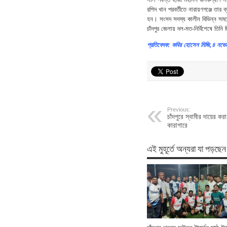
রশিদ খান পরবর্তীতে নারায়ণগঞ্জে তা
হন। সংসদ সদস্য কালীন বিভিন্ন সময়ে
চাঁদপুর জেলায় দল-মত-নির্বিশেষে তি
প্রতিবেদক: কবির হোসেন মিজি,৪ নভে
Previous:
চাঁদপুরে স্বামীর দায়ের করা
কারাগারে
এই মুহূর্তে অন্যরা যা পড়ছেন