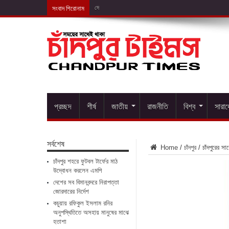
সংবাদ শিরোনাম
দেশের সব বিমানবন্দরে ন
প্রচ্ছদ
শীর্ষ
জাতীয়
রাজনীতি
বিশ্ব
সারা
সর্বশেষ
Home
/
চাঁদপুর
/
চাঁদপুরের স
চাঁদপুর শহরে ফুটবল টার্ফের মাঠ
উদ্বোধন করলেন এমপি
দেশের সব বিমানবন্দরে নিরাপত্তা
জোরদারের নির্দেশ
কচুয়ায় রফিকুল ইসলাম রনির
অনুপস্থিতিতে অসহায় মানুষের মাঝে
হতাশা