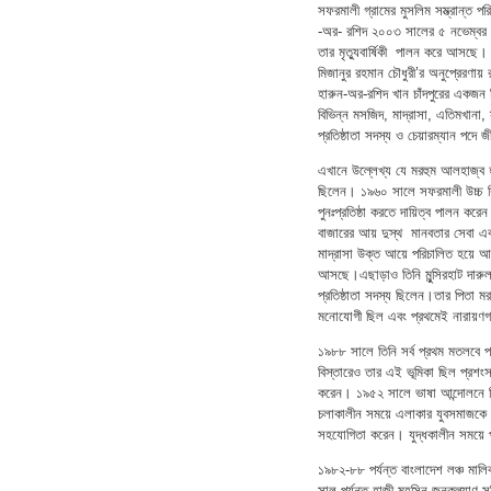
সফরমালী গ্রামের মুসলিম সম্ভ্রান্ত 
-অর- রশিদ ২০০৩ সালের ৫ নভেম্বর ৯
তার মৃত্যুবার্ষিকী পালন করে আসছে। তি
মিজানুর রহমান চৌধুরী’র অনুপ্রেরণা
হারুন-অর-রশিদ খান চাঁদপুরের একজন ব
বিভিন্ন মসজিদ, মাদ্রাসা, এতিমখানা,
প্রতিষ্ঠাতা সদস্য ও চেয়ারম্যান পদে
এখানে উল্লেখ্য যে মরহুম আলহাজ্ব হা
ছিলেন। ১৯৬০ সালে সফরমালী উচ্চ বিদ
পুনঃপ্রতিষ্ঠা করতে দায়িত্ব পালন করেন
বাজারের আয় দুস্থ মানবতার সেবা এবং
মাদ্রাসা উক্ত আয়ে পরিচালিত হয়ে আস
আসছে।এছাড়াও তিনি মুন্সিরহাট দারুল 
প্রতিষ্ঠাতা সদস্য ছিলেন।তার পিতা 
মনোযোগী ছিল এবং প্রথমেই নারায়ণগঞ্
১৯৮৮ সালে তিনি সর্ব প্রথম মতলবে প্রা
বিস্তারেও তার এই ভূমিকা ছিল প্রশংস
করেন। ১৯৫২ সালে ভাষা আন্দোলনে তিন
চলাকালীন সময়ে এলাকার যুবসমাজকে মুক
সহযোগিতা করেন। যুদ্ধকালীন সময়ে প্
১৯৮২-৮৮ পর্যন্ত বাংলাদেশ লঞ্চ মালি
সাল পর্যন্ত হাজী মহসিন জনকল্যাণ 