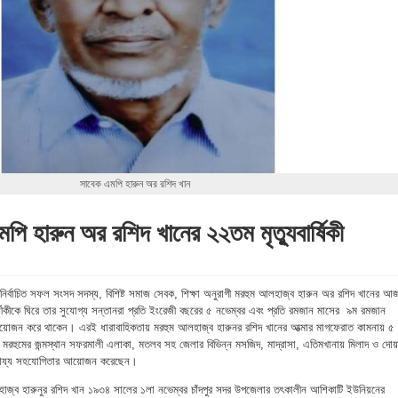
সাবেক এমপি হারুন অর রশিদ খান
মপি হারুন অর রশিদ খানের ২২তম মৃত্যুবার্ষিকী
 নির্বাচিত সফল সংসদ সদস্য, বিশিষ্ট সমাজ সেবক, শিক্ষা অনুরাগী মরহুম আলহাজ্ব হারুন অর রশিদ খানের আ
ুবার্ষীকীকে ঘিরে তার সুযোগ্য সন্তানরা প্রতি ইংরেজী বছরের ৫ নভেম্বর এবং প্রতি রমজান মাসের ৯ম রমজান
 আয়োজন করে থাকেন। এরই ধারাবাহিকতায় মরহুম আলহাজ্ব হারুনর রশিদ খানের আত্মার মাগফেরাত কামনায় ৫
রা মরহুমের জন্মস্থান সফরমালী এলাকা, মতলব সহ জেলার বিভিন্ন মসজিদ, মাদ্রাসা, এতিমখানায় মিলাদ ও দোয়
াহায্য সহযোগিতার আয়োজন করেছেন।
লহাজ্ব হারুনুর রশিদ খান ১৯৩৪ সালের ১লা নভেম্বর চাঁদপুর সদর উপজেলার তৎকালীন আশিকাটি ইউনিয়নের