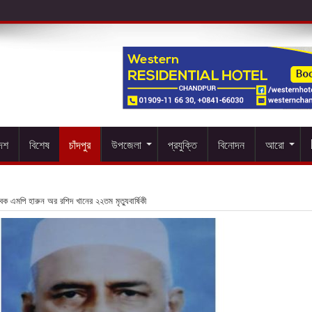
দেশ
বিশেষ
চাঁদপুর
উপজেলা
প্রযুক্তি
বিনোদন
আরো
াবেক এমপি হারুন অর রশিদ খানের ২২তম মৃত্যুবার্ষিকী