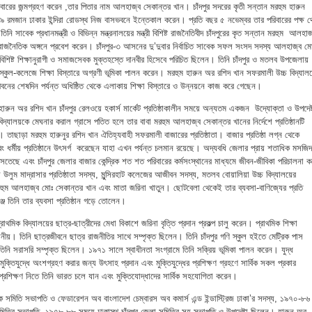
পরিবারের জন্মগ্রহণ করেন ,তার পিতার নাম আলহাজ্ব সেকান্তর খান। চাঁদপুর সদরের কৃতী সন্তান মরহুম হারুন
 রমজান ঢাকার ইন্দিরা রোডস্থ নিজ বাসভবনে ইন্তেকাল করেন। প্রতি বছর ৫ নভেম্বর তার পরিবারের পক্ষ থ
নি সাবেক প্রধানমন্ত্রী ও বিভিন্ন মন্ত্রনালয়ের মন্ত্রী বিশিষ্ট রাজনৈতিবীদ চাঁদপুরের কৃত সন্তান মরহুম আলহাজ
য় রাজনৈতিক অঙ্গনে প্রবেশ করেন। চাঁদপুর-৩ আসনের দু’দুবার নির্বাচিত সাবেক সফল সংসদ সদস্য আলহাজ্ব ম
িশিষ্ট শিক্ষানুরাগী ও সমাজসেবক মুক্তহস্তে দানবীর হিসেবে পরিচিত ছিলেন। তিনি চাঁদপুর ও মতলব উপজেলায়
 স্কুল-কলেজে শিক্ষা বিস্তারে অগ্রণী ভূমিকা পালন করেন। মরহুম হারুন অর রশিদ খান সফরমালী উচ্চ বিদ্যাল
 জীবনের শেষদিন পর্যন্ত অধিষ্ঠিত থেকে এলাকায় শিক্ষা বিস্তারে ও উন্নয়নে কাজ করে গেছেন।
রুন অর রশিদ খান চাঁদপুর রেলওয়ে হকার্স মার্কেট প্রতিষ্ঠাকালীন সময়ে অন্যতম একজন উদ্যোক্তা ও উপদেষ্
্যালয়কে মেঘনার করাল গ্রাসে পতিত হলে তার বাবা মরহুম আলহাজ্ব সেকান্তর খানের নির্দেশে প্রতিষ্ঠানটি
। তাছাড়া মরহুম হারুনুর রশিদ খান ঐতিহ্যবাহী সফরমালী বাজারের প্রতিষ্ঠাতা। বাজার প্রতিষ্ঠা লগ্ন থেকে
 ধর্মীয় প্রতিষ্ঠানে উৎসর্গ করেছেন যাহা এখন পর্যন্ত চলমান রয়েছে। অদ্যবধি জেলার প্রায় শতাধিক মসজিদ
তেছে এবং চাঁদপুর জেলার বাজার কেন্দ্রিক শত শত পরিবারের কর্মসংস্থানের মাধ্যমে জীবন-জীবিকা পরিচালনা ক
উলুম মাদ্রাসার প্রতিষ্ঠাতা সদস্য, মুন্সিরহাট কলেজের আজীবন সদস্য, মতলব বোয়ালিয়া উচ্চ বিদ্যালয়ের
মরহুম আলহাজ্ব মোঃ সেকান্তর খান এবং মাতা জরিনা খাতুন। ছোটবেলা থেকেই তার ব্যবসা-বাণিজ্যের প্রতি
জ তিনি তার ব্যবসা প্রতিষ্ঠান গড়ে তোলেন।
থমিক বিদ্যালয়ের ছাত্র-ছাত্রীদের মেধা বিকাশে জরিনা বৃত্তি প্রদান প্রকল্প চালু করেন। প্রাথমিক শিক্ষা
নীয়। তিনি ছাত্রজীবনে ছাত্র রাজনীতির সাথে সম্পৃক্ত ছিলেন। তিনি চাঁদপুর গণি স্কুল হইতে মেট্রিক পাস
ি সরাসরি সম্পৃক্ত ছিলেন। ১৯৭১ সালে স্বাধীনতা সংগ্রামে তিনি সক্রিয় ভূমিকা পালন করেন। যুদ্ধ
্তিযুদ্ধে অংশগ্রহণ করার জন্য উৎসাহ প্রদান এবং মুক্তিযুদ্ধের প্রশিক্ষণ গ্রহণে সার্বিক সকল প্রকার
রশিক্ষণ নিতে তিনি ভারত চলে যান এবং মুক্তিযোদ্ধাদের সার্বিক সহযোগিতা করেন।
ক সমিতি সভাপতি ও ফেডারেশন অব বাংলাদেশ চেম্বারস অব কমার্স এন্ড ইন্ডাস্ট্রিজ ঢাকা’র সদস্য, ১৯৭০-৮৬
সমিতির সভাপতি, ১৯৭৮-৮৮ সময়ে ঢাকাস্থ চাঁদপুর জেলা সমিতির সহ-সভাপতি ও উপদেষ্টা ছিলেন। হারুন-অর-