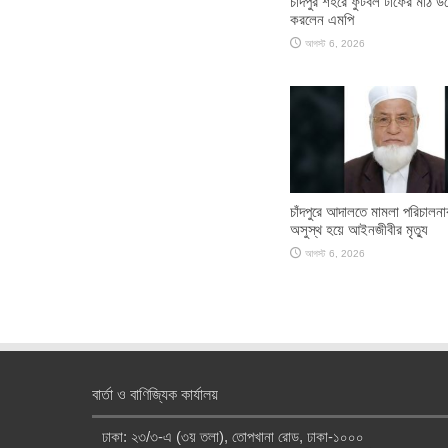
চাঁদপুর শহরে ফুটবল টার্ফের মাঠ উ
করলেন এমপি
আগস্ট 6, 2026
চাঁদপুরে আদালতে মামলা পরিচালন
অসুস্থ হয়ে আইনজীবীর মৃত্যু
আগস্ট 6, 2026
বার্তা ও বাণিজ্যিক কার্যালয়
ঢাকা: ২৩/৩-এ (৩য় তলা), তোপখানা রোড, ঢাকা-১০০০