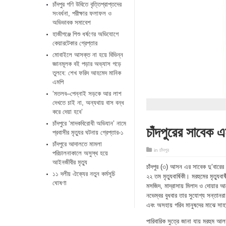
চাঁদপুর গণি উবিতে বৃত্তিপ্রাপ্তদের
সংবর্ধনা, পরীক্ষার ফলাফল ও
অভিভাবক সমাবেশ
হাজীগঞ্জে শিশু ধর্ষণের অভিযোগে
কেয়ারটেকার গ্রেপ্তার
মোবাইলে আসক্ত না হয়ে বিভিন্ন
জ্ঞানমূলক বই পড়ার অভ্যাস গড়ে
তুলবে: শেখ ফরিদ আহমেদ মানিক
এমপি
‘মতলব–পেন্নাই সড়কে আর লাশ
দেখতে চাই না, অন্যথায় বাস বন্ধ
করে দেয়া হবে’
চাঁদপুরে ‘মাদকবিরোধী অভিযান’ নামে
চাঁদপুরের সাবেক এ
প্রবাসীর মৃত্যুর ঘটনায় গ্রেপ্তার-১
চাঁদপুরে আদালতে মামলা
in
চাঁদপুর
পরিচালনাকালে অসুস্থ হয়ে
আইনজীবীর মৃত্যু
চাঁদপুর (৩) আসন এর সাবেক দু’বারের
১১ দলীয় ঐক্যের নতুন কর্মসূচি
২২ তম মৃত্যুবার্ষিকী। মরহুমের মৃত্য
ঘোষণা
মসজিদ, মাদ্রাসায় মিলাদ ও দোয়ার
নভেম্বর বুধবার তার সুযোগ্য সন্তান
এবং অসহায় গরিব মানুষদের মাঝে স
পারিবারিক সুত্রে জানা যায় মরহুম আ