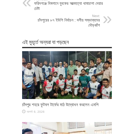
ফরিদগঞ্জে বিষপানে যুবকের আত্মহত্যা ধামাচাপা দেয়ার
চেষ্টা
Next:
চাঁদপুরের ৮৭ ইউপি নির্বাচন : দলীয় সম্ভাব্যদের
দৌড়ঝাঁপ
এই মুহূর্তে অন্যরা যা পড়ছেন
চাঁদপুর শহরে ফুটবল টার্ফের মাঠ উদ্বোধন করলেন এমপি
আগস্ট 6, 2026