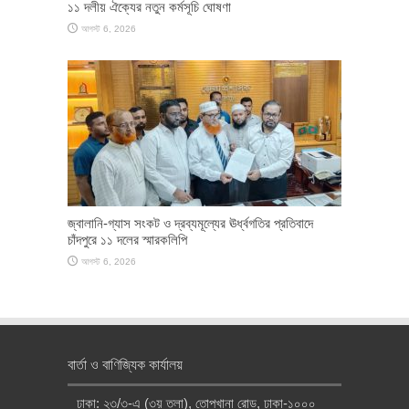
১১ দলীয় ঐক্যের নতুন কর্মসূচি ঘোষণা
আগস্ট 6, 2026
জ্বালানি-গ্যাস সংকট ও দ্রব্যমূল্যের ঊর্ধ্বগতির প্রতিবাদে
চাঁদপুরে ১১ দলের স্মারকলিপি
আগস্ট 6, 2026
বার্তা ও বাণিজ্যিক কার্যালয়
ঢাকা: ২৩/৩-এ (৩য় তলা), তোপখানা রোড, ঢাকা-১০০০