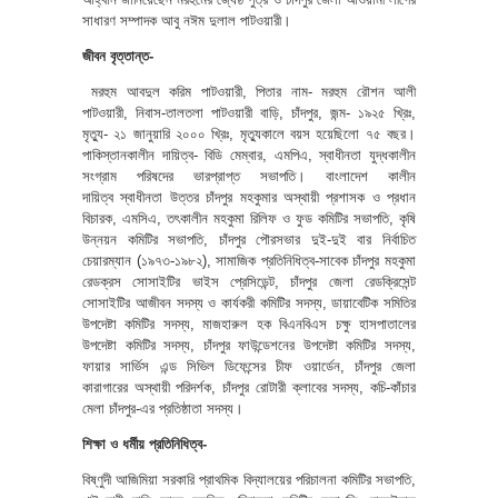
সাধারণ সম্পাদক আবু নঈম দুলাল পাটওয়ারী।
জীবন বৃত্তান্ত-
মরহুম আবদুল করিম পাটওয়ারী, পিতার নাম- মরহুম রৌশন আলী
পাটওয়ারী, নিবাস-তালতলা পাটওয়ারী বাড়ি, চাঁদপুর, জন্ম- ১৯২৫ খ্রিঃ,
মৃত্যু- ২১ জানুয়ারি ২০০০ খ্রিঃ, মৃত্যুকালে বয়স হয়েছিলো ৭৫ বছর।
পাকিস্তানকালীন দায়িত্ব- বিডি মেম্বার, এমপিএ, স্বাধীনতা যুদ্ধকালীন
সংগ্রাম পরিষদের ভারপ্রাপ্ত সভাপতি। বাংলাদেশ কালীন
দায়িত্ব স্বাধীনতা উত্তর চাঁদপুর মহকুমার অস্থায়ী প্রশাসক ও প্রধান
বিচারক, এমসিএ, তৎকালীন মহকুমা রিলিফ ও ফুড কমিটির সভাপতি, কৃষি
উন্নয়ন কমিটির সভাপতি, চাঁদপুর পৌরসভার দুই-দুই বার নির্বাচিত
চেয়ারম্যান (১৯৭৩-১৯৮২), সামাজিক প্রতিনিধিত্ব-সাবেক চাঁদপুর মহকুমা
রেডক্রস সোসাইটির ভাইস প্রেসিডেন্ট, চাঁদপুর জেলা রেডক্রিসেন্ট
সোসাইটির আজীবন সদস্য ও কার্যকরী কমিটির সদস্য, ডায়াবেটিক সমিতির
উপদেষ্টা কমিটির সদস্য, মাজহারুল হক বিএনবিএস চক্ষু হাসপাতালের
উপদেষ্টা কমিটির সদস্য, চাঁদপুর ফাউন্ডেশনের উপদেষ্টা কমিটির সদস্য,
ফায়ার সার্ভিস এন্ড সিভিল ডিফেন্সের চীফ ওয়ার্ডেন, চাঁদপুর জেলা
কারাগারের অস্থায়ী পরিদর্শক, চাঁদপুর রোটারী ক্লাবের সদস্য, কচি-কাঁচার
মেলা চাঁদপুর-এর প্রতিষ্ঠাতা সদস্য।
শিক্ষা ও ধর্মীয় প্রতিনিধিত্ব-
বিষ্ণুদী আজিমিয়া সরকারি প্রাথমিক বিদ্যালয়ের পরিচালনা কমিটির সভাপতি,