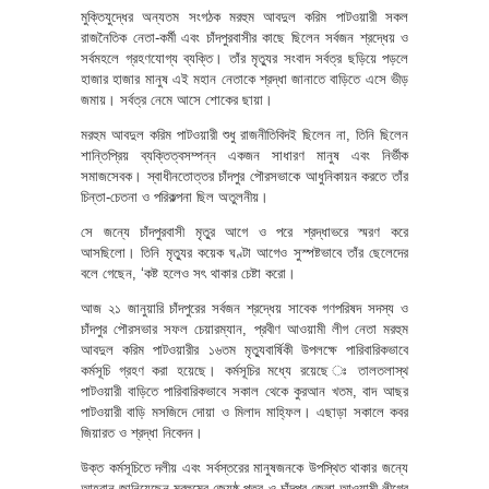
মুক্তিযুদ্ধের অন্যতম সংগঠক মরহুম আবদুল করিম পাটওয়ারী সকল
রাজনৈতিক নেতা-কর্মী এবং চাঁদপুরবাসীর কাছে ছিলেন সর্বজন শ্রদ্ধেয় ও
সর্বমহলে গ্রহণযোগ্য ব্যক্তি। তাঁর মৃত্যুর সংবাদ সর্বত্র ছড়িয়ে পড়লে
হাজার হাজার মানুষ এই মহান নেতাকে শ্রদ্ধা জানাতে বাড়িতে এসে ভীড়
জমায়। সর্বত্র নেমে আসে শোকের ছায়া।
মরহুম আবদুল করিম পাটওয়ারী শুধু রাজনীতিবিদই ছিলেন না, তিনি ছিলেন
শান্তিপ্রিয় ব্যক্তিত্বসম্পন্ন একজন সাধারণ মানুষ এবং নির্ভীক
সমাজসেবক। স্বাধীনতোত্তর চাঁদপুর পৌরসভাকে আধুনিকায়ন করতে তাঁর
চিন্তা-চেতনা ও পরিকল্পনা ছিল অতুলনীয়।
সে জন্যে চাঁদপুরবাসী মৃতু্র আগে ও পরে শ্রদ্ধাভরে স্মরণ করে
আসছিলো। তিনি মৃত্যুর কয়েক ঘণ্টা আগেও সুস্পষ্টভাবে তাঁর ছেলেদের
বলে গেছেন, ‘কষ্ট হলেও সৎ থাকার চেষ্টা করো।
আজ ২১ জানুয়ারি চাঁদপুরের সর্বজন শ্রদ্ধেয় সাবেক গণপরিষদ সদস্য ও
চাঁদপুর পৌরসভার সফল চেয়ারম্যান, প্রবীণ আওয়ামী লীগ নেতা মরহুম
আবদুল করিম পাটওয়ারীর ১৬তম মৃত্যুবার্ষিকী উপলক্ষে পারিবারিকভাবে
কর্মসূচি গ্রহণ করা হয়েছে। কর্মসূচির মধ্যে রয়েছে ঃ তালতলাস্থ
পাটওয়ারী বাড়িতে পারিবারিকভাবে সকাল থেকে কুরআন খতম, বাদ আছর
পাটওয়ারী বাড়ি মসজিদে দোয়া ও মিলাদ মাহ্ফিল। এছাড়া সকালে কবর
জিয়ারত ও শ্রদ্ধা নিবেদন।
উক্ত কর্মসূচিতে দলীয় এবং সর্বস্তরের মানুষজনকে উপস্থিত থাকার জন্যে
আহ্বান জানিয়েছেন মরহুমের জ্যেষ্ঠ পুত্র ও চাঁদপুর জেলা আওয়ামী লীগের