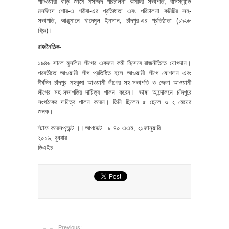
পাটওয়ারী বাড়ি জামে মসজিদ পরিচালনা কমিটির সভাপতি, বাসস্ট্যান্ড
মসজিদে গোর-এ গরীবা-এর প্রতিষ্ঠাতা এবং পরিচালনা কমিটির সহ-
সভাপতি, আঞ্জুমানে খাদেমুল ইনসান, চাঁদপুর-এর প্রতিষ্ঠাতা (১৯৬৮
খ্রিঃ)।
রাজনৈতিক-
১৯৪৬ সালে মুসলিম লীগের একজন কর্মী হিসেবে রাজনীতিতে যোগদান।
পরবর্তীতে আওয়ামী লীগ প্রতিষ্ঠিত হলে আওয়ামী লীগে যোগদান এবং
দীর্ঘদিন চাঁদপুর মহকুমা আওয়ামী লীগের সহ-সভাপতি ও জেলা আওয়ামী
লীগের সহ-সভাপতির দায়িত্ব পালন করেন। ভাষা আন্দোলনে চাঁদপুরে
সংগঠকের দায়িত্ব পালন করেন। তিনি ছিলেন ৫ ছেলে ও ২ মেয়ের
জনক।
স্টাফ করেসপন্ডেন্ট ।।আপডেট : ৮:৪০ এএম, ২১জানুয়ারি
২০১৬, বুধবার
ডিএইচ
Previous: