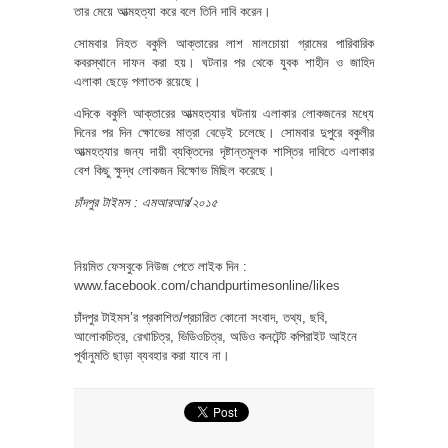
তার মেয়ে আত্মহত্যা করে বলে তিনি দাবি করেন।
সোমবার নিহত বকুলি আক্তারের লাশ মালচোয়া গ্রামের পারিবারিক
কবরস্থানে দাফন করা হয়। ঘটনার পর থেকে যুবক শাহীন ও জাহিদ
এলাকা ছেড়ে পলাতক রয়েছে।
এদিকে বকুলি আক্তারের আত্মহত্যার ঘটনায় এলাকার লোকজনের মধ্যে
দিনের পর দিন ক্ষোভের মাত্রা বেড়েই চলেছে। সোমবার দুপুরে বকুলীর
আত্মহত্যার জন্য দায়ী ব্যক্তিদের দৃষ্টান্তমুলক শাস্তির দাবিতে এলাকার
বেশ কিছু ক্ষুদ্ধ লোকজন বিক্ষোভ মিছিল করেছে।
চাঁদপুর টাইমস : এমআরআর/২০১৫
নিয়মিত ফেসবুকে নিউজ পেতে লাইক দিন :
www.facebook.com/chandpurtimesonline/likes
চাঁদপুর টাইমস’র প্রকাশিত/প্রচারিত কোনো সংবাদ, তথ্য, ছবি,
আলোকচিত্র, রেখাচিত্র, ভিডিওচিত্র, অডিও কনটেন্ট কপিরাইট আইনে
পূর্বানুমতি ছাড়া ব্যবহার করা যাবে না।