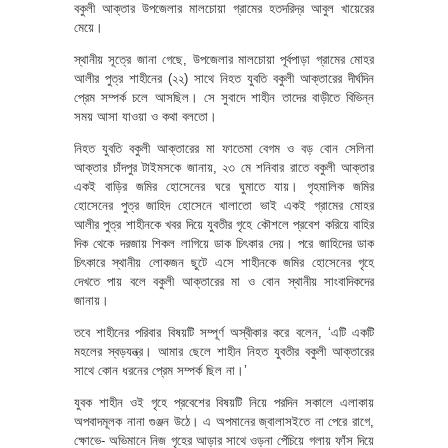
বকুলী আক্তার উপজেলার মালচোয়া গ্রামের হতদরিদ্র আবুল খায়েরের
মেয়ে।
স্থানীয় সূত্রে জানা গেছে, উপজেলার মালচোয়া পূর্বপাড়া গ্রামের মোহর
আলীর পুত্র শাহীনের (২২) সাথে নিহত যুবতি বকুলী আক্তারের দীর্ঘদিন
প্রেম সম্পর্ক চলে আসছিল। সে সুবাদে শাহীন তাদের বাড়ীতে বিভিন্ন
সময় আসা যাওয়া ও কথা বলতো।
নিহত যুবতি বকুলী আক্তারের মা ফাতেমা বেগম ও বড় বোন সেলিনা
আক্তার চাঁদপুর টাইমসকে জানায়, ২৩ মে শনিবার রাতে বকুলী আক্তার
একই বাড়ির জমির হোসেনের ঘরে ঘুমাতে যায়। গৃহমালিক জমির
হোসেনের পুত্র জাহিদ হোসেনে খালাতো ভাই একই গ্রামের মোহর
আলীর পুত্র শাহীনকে খবর দিয়ে যুবতীর গৃহে কৌশলে প্রবেশ করিয়ে বাহির
দিক থেকে দরজায় শিকল লাগিয়ে ডাক চিৎকার দেয়। পরে জাহিদের ডাক
চিৎকারে স্থানীয় লোকজন ছুটে এসে শাহীনকে জমির হোসেনের গৃহে
দেখতে পায় বলে বকুলী আক্তারের মা ও বোন স্থানীয় সাংবাদিকদের
জানায়।
তবে শাহীনের পরিবার বিষয়টি সম্পূর্ণ অস্বীকার করে বলেন, ‘এটি একটি
মহলের স্বড়যন্ত্র। আমার ছেলে শাহীন নিহত যুবতীর বকুলী আক্তারের
সাথে কোন ধরনের প্রেম সম্পর্ক ছিল না।’
যুবক শাহীন ওই গৃহে প্রবেশের বিষয়টি নিয়ে পরদিন সকালে এলাকায়
অপবাদমূলক নানা গুঞ্জন উঠে। এ অপমানের জ্বালাসইতে না পেরে রাগে,
ক্ষোভে- অভিমানে নিজ গৃহের আড়ার সাথে ওড়না পেঁচিয়ে গলায় ফাঁস দিয়ে