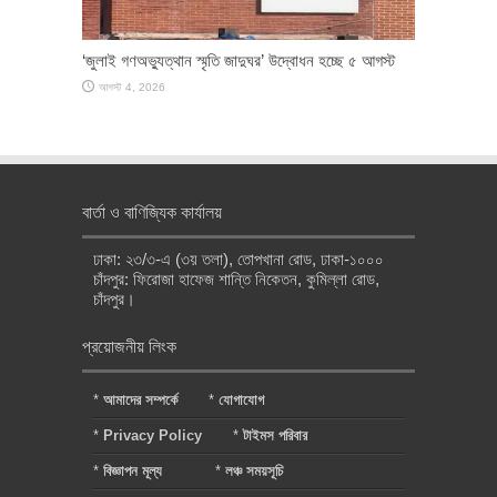
‘জুলাই গণঅভ্যুত্থান স্মৃতি জাদুঘর’ উদ্বোধন হচ্ছে ৫ আগস্ট
আগস্ট 4, 2026
বার্তা ও বাণিজ্যিক কার্যালয়
ঢাকা: ২৩/৩-এ (৩য় তলা), তোপখানা রোড, ঢাকা-১০০০
চাঁদপুর: ফিরোজা হাফেজ শান্তি নিকেতন, কুমিল্লা রোড,
চাঁদপুর।
প্রয়োজনীয় লিংক
*
আমাদের সম্পর্কে
*
যোগাযোগ
*
Privacy Policy
*
টাইমস পরিবার
*
বিজ্ঞাপন মূল্য
*
লঞ্চ সময়সূচি