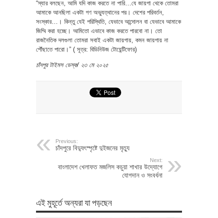
“স্যার বলছেন, আমি যদি কাজ করতে না পারি…যে জায়গা থেকে তোমরা
আমাকে আনছিলা একটা গণ অভ্যুত্থানের পর। দেশের পরিবর্তন,
সংস্কার…। কিন্তু যেই পরিস্থিতি, যেভাবে আন্দোলন বা যেভাবে আমাকে
জিম্মি করা হচ্ছে। আমিতো এভাবে কাজ করতে পারবো না। তো
রাজনৈতিক দলগুলা তোমরা সবাই একটা জায়গায়, কমন জায়গায় না
পৌঁছাতে পারো।” ( সূত্র: বিডিনিউজ টোয়েন্টিফোর)
চাঁদপুর টাইমস ডেস্ক/ ২৩ মে ২০২৫
Previous:
চাঁদপুরে বিদ্যুৎস্পৃষ্টে দুইজনের মৃত্যু
Next:
বাংলাদেশ খেলাফত মজলিস কচুয়া শাখার উদ্যোগে
যোগদান ও সংবর্ধনা
এই মুহূর্তে অন্যরা যা পড়ছেন