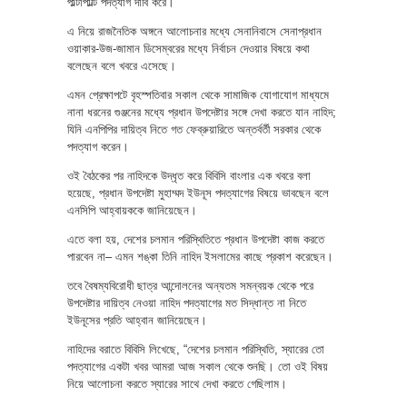
পাল্টাপাল্টি পদত্যাগ দাবি করে।
এ নিয়ে রাজনৈতিক অঙ্গনে আলোচনার মধ্যে সেনানিবাসে সেনাপ্রধান
ওয়াকার-উজ-জামান ডিসেম্বরের মধ্যে নির্বাচন দেওয়ার বিষয়ে কথা
বলেছেন বলে খবরে এসেছে।
এমন প্রেক্ষাপটে বৃহস্পতিবার সকাল থেকে সামাজিক যোগাযোগ মাধ্যমে
নানা ধরনের গুঞ্জনের মধ্যে প্রধান উপদেষ্টার সঙ্গে দেখা করতে যান নাহিদ;
যিনি এনপিপির দায়িত্ব নিতে গত ফেব্রুয়ারিতে অন্তর্বর্তী সরকার থেকে
পদত্যাগ করেন।
ওই বৈঠকের পর নাহিদকে উদ্ধৃত করে বিবিসি বাংলার এক খবরে বলা
হয়েছে, প্রধান উপদেষ্টা মুহাম্মদ ইউনূস পদত্যাগের বিষয়ে ভাবছেন বলে
এনসিপি আহ্বায়ককে জানিয়েছেন।
এতে বলা হয়, দেশের চলমান পরিস্থিতিতে প্রধান উপদেষ্টা কাজ করতে
পারবেন না– এমন শঙ্কা তিনি নাহিদ ইসলামের কাছে প্রকাশ করেছেন।
তবে বৈষম্যবিরোধী ছাত্র আন্দোলনের অন্যতম সমন্বয়ক থেকে পরে
উপদেষ্টার দায়িত্ব নেওয়া নাহিদ পদত্যাগের মত সিদ্ধান্ত না নিতে
ইউনূসের প্রতি আহ্বান জানিয়েছেন।
নাহিদের বরাতে বিবিসি লিখেছে, “দেশের চলমান পরিস্থিতি, স্যারের তো
পদত্যাগের একটা খবর আমরা আজ সকাল থেকে শুনছি। তো ওই বিষয়
নিয়ে আলোচনা করতে স্যারের সাথে দেখা করতে গেছিলাম।