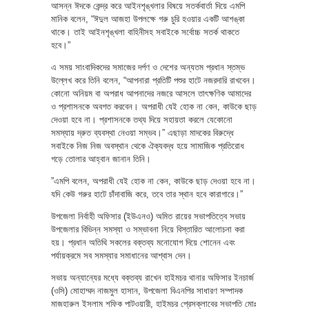
​আসন্ন ঈদকে কেন্দ্র করে আইনশৃঙ্খলার বিষয়ে সতর্কবার্তা দিয়ে এমপি
মানিক বলেন, “ঈদুল আজহা উপলক্ষে গরু চুরি হওয়ার একটি আশঙ্কা
থাকে। তাই আইনশৃঙ্খলা বাহিনীসহ সবাইকে সর্বোচ্চ সতর্ক থাকতে
হবে।”
​এ সময় সাংবাদিকদের সমাজের দর্পণ ও দেশের অন্যতম প্রধান স্তম্ভ
উল্লেখ করে তিনি বলেন, “আপনারা প্রতিটি পশুর হাটে নজরদারি রাখবেন।
কোনো অনিয়ম বা অপরাধ আপনাদের নজরে আসলে তাৎক্ষণিক আমাদের
ও প্রশাসনকে অবগত করবেন। অপরাধী যেই হোক না কেন, কাউকে ছাড়
দেওয়া হবে না। প্রশাসনকে তথ্য দিয়ে সহায়তা করলে যেকোনো
সমস্যায় দ্রুত ব্যবস্থা নেওয়া সম্ভব।” এছাড়া মাদকের বিরুদ্ধে
সবাইকে নিজ নিজ অবস্থান থেকে ঐক্যবদ্ধ হয়ে সামাজিক প্রতিরোধ
গড়ে তোলার আহ্বান জানান তিনি।
​”এমপি বলেন, অপরাধী যেই হোক না কেন, কাউকে ছাড় দেওয়া হবে না।
যদি কেউ গরুর হাটে চাঁদাবাজি করে, তবে তার স্থান হবে কারাগারে।”
​উপজেলা নির্বাহী অফিসার (ইউএনও) অমিত রায়ের সভাপতিত্বে সভায়
উপজেলার বিভিন্ন সমস্যা ও সম্ভাবনা নিয়ে বিস্তারিত আলোচনা করা
হয়। প্রধান অতিথি সকলের বক্তব্য মনোযোগ দিয়ে শোনেন এবং
পর্যায়ক্রমে সব সমস্যার সমাধানের আশ্বাস দেন।
​সভায় অন্যান্যের মধ্যে বক্তব্য রাখেন ​হাইমচর থানার অফিসার ইনচার্জ
(ওসি) মোহাম্মদ নাজমুল হাসান, ​উপজেলা বিএনপির সাধারণ সম্পাদক
মাজহারুল ইসলাম শফিক পাটওয়ারী, ​হাইমচর প্রেসক্লাবের সভাপতি মোঃ