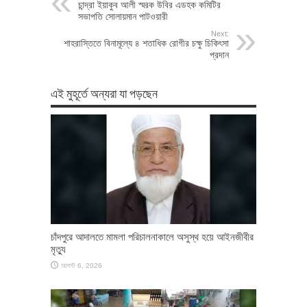
চান্দ্রা ইয়াকুব আলী স্মরক উবির এডহক কমিটির
সভাপতি সোলায়মান পাটওয়ারী
Next:
শাহরাস্তিতে বিনামূল্যে ৪ শতাধিক রোগীর চক্ষু চিকিৎসা
প্রদান
এই মুহূর্তে অন্যরা যা পড়ছেন
চাঁদপুরে আদালতে মামলা পরিচালনাকালে অসুস্থ হয়ে আইনজীবীর
মৃত্যু
আগস্ট 6, 2026