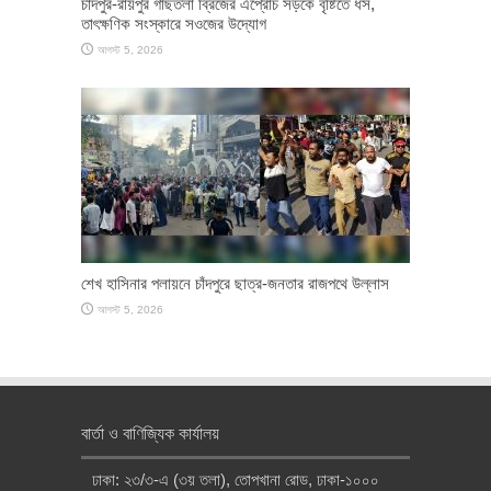
চাঁদপুর-রায়পুর গাছতলা ব্রিজের এপ্রোচ সড়কে বৃষ্টিতে ধস,
তাৎক্ষণিক সংস্কারে সওজের উদ্যোগ
আগস্ট 5, 2026
শেখ হাসিনার পলায়নে চাঁদপুরে ছাত্র-জনতার রাজপথে উল্লাস
আগস্ট 5, 2026
বার্তা ও বাণিজ্যিক কার্যালয়
ঢাকা: ২৩/৩-এ (৩য় তলা), তোপখানা রোড, ঢাকা-১০০০