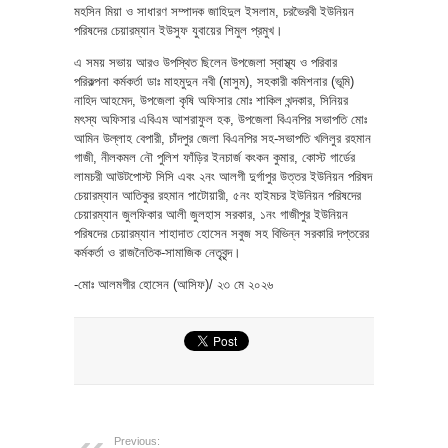
মহসিন মিয়া ও সাধারণ সম্পাদক জাহিদুল ইসলাম, ​চরভৈরবী ইউনিয়ন
পরিষদের চেয়ারম্যান ইউসুফ যুবায়ের শিমুল প্রমুখ।
​এ সময় সভায় আরও উপস্থিত ছিলেন উপজেলা স্বাস্থ্য ও পরিবার
পরিকল্পনা কর্মকর্তা ডাঃ মাহমুদুন নবী (মাসুম), সহকারী কমিশনার (ভূমি)
নাহিদ আহমেদ, উপজেলা কৃষি অফিসার মোঃ শাকিল খন্দকার, সিনিয়র
মৎস্য অফিসার এবিএম আশরাফুল হক, উপজেলা বিএনপির সভাপতি মোঃ
আমিন উল্লাহ বেপারী, চাঁদপুর জেলা বিএনপির সহ-সভাপতি খলিলুর রহমান
গাজী, নীলকমল নৌ পুলিশ ফাঁড়ির ইনচার্জ কংকন কুমার, কোস্ট গার্ডের
লামচরী আউটপোস্ট সিসি এবং ২নং আলগী দুর্গাপুর উত্তর ইউনিয়ন পরিষদ
চেয়ারম্যান আতিকুর রহমান পাটোয়ারী, ৫নং হাইমচর ইউনিয়ন পরিষদের
চেয়ারম্যান জুলফিকার আলী জুলহাস সরকার, ১নং গাজীপুর ইউনিয়ন
পরিষদের চেয়ারম্যান শাহাদাত হোসেন সবুজ সহ বিভিন্ন সরকারি দপ্তরের
কর্মকর্তা ও রাজনৈতিক-সামাজিক নেতৃবৃন্দ।
-​মোঃ আলমগীর হোসেন (আসিফ)/ ২৩ মে ২০২৬
Previous: