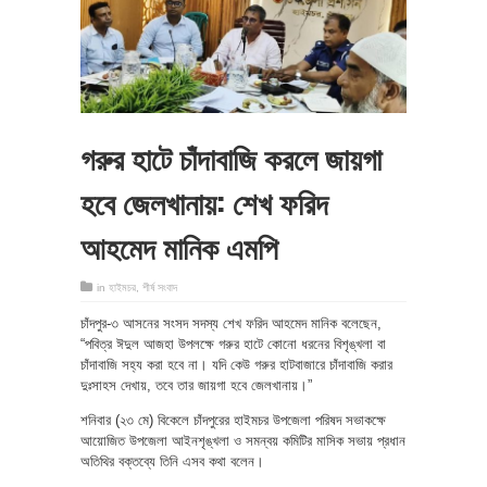
গরুর হাটে চাঁদাবাজি করলে জায়গা
হবে জেলখানায়: শেখ ফরিদ
আহমেদ মানিক এমপি
in
হাইমচর
,
শীর্ষ সংবাদ
চাঁদপুর-৩ আসনের সংসদ সদস্য শেখ ফরিদ আহমেদ মানিক বলেছেন,
“পবিত্র ঈদুল আজহা উপলক্ষে গরুর হাটে কোনো ধরনের বিশৃঙ্খলা বা
চাঁদাবাজি সহ্য করা হবে না। যদি কেউ গরুর হাটবাজারে চাঁদাবাজি করার
দুঃসাহস দেখায়, তবে তার জায়গা হবে জেলখানায়।”
​শনিবার (২৩ মে) বিকেলে চাঁদপুরের হাইমচর উপজেলা পরিষদ সভাকক্ষে
আয়োজিত উপজেলা আইনশৃঙ্খলা ও সমন্বয় কমিটির মাসিক সভায় প্রধান
অতিথির বক্তব্যে তিনি এসব কথা বলেন।