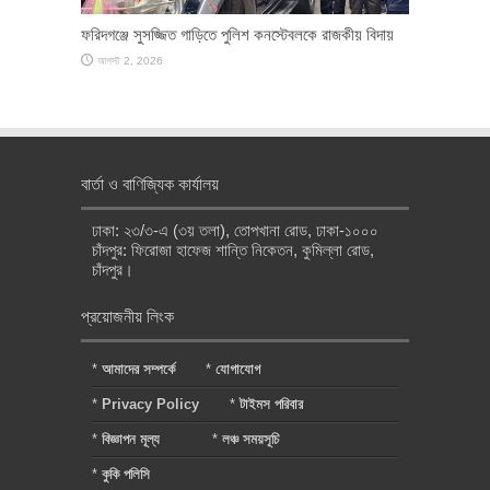
ফরিদগঞ্জে সুসজ্জিত গাড়িতে পুলিশ কনস্টেবলকে রাজকীয় বিদায়
আগস্ট 2, 2026
বার্তা ও বাণিজ্যিক কার্যালয়
ঢাকা: ২৩/৩-এ (৩য় তলা), তোপখানা রোড, ঢাকা-১০০০
চাঁদপুর: ফিরোজা হাফেজ শান্তি নিকেতন, কুমিল্লা রোড,
চাঁদপুর।
প্রয়োজনীয় লিংক
*
আমাদের সম্পর্কে
*
যোগাযোগ
*
Privacy Policy
*
টাইমস পরিবার
*
বিজ্ঞাপন মূল্য
*
লঞ্চ সময়সূচি
*
কুকি পলিসি