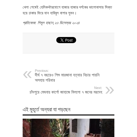
খেলা শেষেই হেলিকপ্টারযোগে হাজার হাজার দর্শকের ভালোবাসায় সিক্ত
হয়ে ঢাকায় ফিরে যান হাবিবুল বাশার সুমন।
প্রতিবেদক: শিমুল হাছান,২৩ ডিসেম্বর ২০২৪
Previous:
দীর্ঘ ৭ বছরেও শিশু মারজানা হত্যার বিচার পায়নি
অসহায় পরিবার
Next:
চাঁদপুরে মেঘনায় কার্গো জাহাজে মিললো‌ ৭ জনের মরদেহ
এই মুহূর্তে অন্যরা যা পড়ছেন