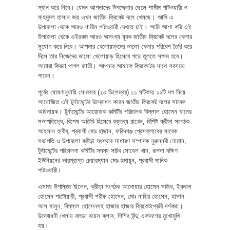
স্থান করে নিবে। যেমন আপনাদের উপজেলার ছেলে শামীম পাটওয়ারী ও
মাহমুদল হাসান জয় এখন জাতীয় ক্রিকেট দলে খেলছে। আমি এ
উপজেলা থেকে আরও শামীম পাটওয়ারী দেখতে চাই। আমি আশা করি এই
উপজেলা থেকে এইরকম আরও অসংখ্য যুবক জাতীয় ক্রিকেট দলের খেলার
সুযোগ করে নিবে। আপনার খেলোয়াড়দের ভালো খেলার পরিবেশ তৈরি করে
দিলে তার নিজেদের ভালো খেলোয়াড় হিসেবে গড়ে তুলতে সক্ষম হবে।
আমারা ক্রিয়া পাগল জাতী। আপনার আমাকে ক্রিকেটের সাথে সবসময়
পাবেন।
পূর্বের ঘোষণানুযায়ি সোমবার (২৩ ডিসেম্বর) ১১ ঘটিকায় ১২টি দল নিয়ে
আয়োজিত এই টুর্নামেন্টের উদ্বোধন করেন জাতীয় ক্রিকেট দলের সাবেক
অধিনায়ক। টুর্নামেন্টের আয়োজক কমিটির পরিচালক বিল্লাল হোসেন খানের
সভাপতিত্বে, বিশেষ অতিথি হিসেবে বক্তব্য রাখেন, বিশিষ্ট ক্রীড়া সংগঠক
আহসান হাবীব, প্রবাসী মোঃ হাছান, ফরিদগঞ্জ প্রেসক্লাবের সাবেক
সভাপতি ও উপজেলা ক্রীড়া সংস্থার সাধারণ সম্পাদক নুরুন্নবী নোমান,
টুর্নামেন্টের পরিচালনা কমিটির সদস্য সচিব সোহেল খান, রূপসা দক্ষিণ
ইউনিয়নের ভারপ্রাপ্ত চেয়ারম্যান মোঃ হুমায়ুন, প্রবাসী মানিক
পাটওয়ারী।
এসময় উপস্থিত ছিলেন, ক্রীড়া সংগঠক আনোয়ার হোসেন সজিব, ইকবাল
হোসেন পাটোয়ারী, প্রবাসী শরীফ হোসেন, মোঃ নাছির হোসেন, হাসান
আল মামুন, বিল্লাল হোসেনসহ হাজার হাজার ক্রিকেটপ্রেমী দর্শকরা।
উদ্বোধনী খেলায় বাড্ডা বয়েস ক্লাব, শিশির বিন্দু একাদশের মুখোমুখি
হয়।