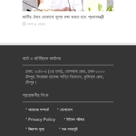
জাতীয় ঐক্য যেকোনো মূল্যে রক্ষা করতে হবে: প্রধানমন্ত্রী
আগস্ট 4, 2026
বার্তা ও বাণিজ্যিক কার্যালয়
ঢাকা: ২৩/৩-এ (৩য় তলা), তোপখানা রোড, ঢাকা-১০০০
চাঁদপুর: ফিরোজা হাফেজ শান্তি নিকেতন, কুমিল্লা রোড,
চাঁদপুর।
প্রয়োজনীয় লিংক
*
আমাদের সম্পর্কে
*
যোগাযোগ
*
Privacy Policy
*
টাইমস পরিবার
*
বিজ্ঞাপন মূল্য
*
লঞ্চ সময়সূচি