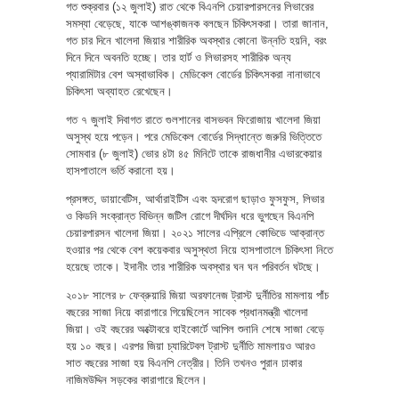
গত শুক্রবার (১২ জুলাই) রাত থেকে বিএনপি চেয়ারপারসনের লিভারের
সমস্যা বেড়েছে, যাকে আশঙ্কাজনক বলছেন চিকিৎসকরা। তারা জানান,
গত চার দিনে খালেদা জিয়ার শারীরিক অবস্থার কোনো উন্নতি হয়নি, বরং
দিনে দিনে অবনতি হচ্ছে। তার হার্ট ও লিভারসহ শারীরিক অন্য
প্যারামিটার বেশ অস্বাভাবিক। মেডিকেল বোর্ডের চিকিৎসকরা নানাভাবে
চিকিৎসা অব্যাহত রেখেছেন।
গত ৭ জুলাই দিবাগত রাতে গুলশানের বাসভবন ফিরোজায় খালেদা জিয়া
অসুস্থ হয়ে পড়েন। পরে মেডিকেল বোর্ডের সিদ্ধান্তে জরুরি ভিত্তিতে
সোমবার (৮ জুলাই) ভোর ৪টা ৪৫ মিনিটে তাকে রাজধানীর এভারকেয়ার
হাসপাতালে ভর্তি করানো হয়।
প্রসঙ্গত, ডায়াবেটিস, আর্থারাইটিস এবং হৃদরোগ ছাড়াও ফুসফুস, লিভার
ও কিডনি সংক্রান্ত বিভিন্ন জটিল রোগে দীর্ঘদিন ধরে ভুগছেন বিএনপি
চেয়ারপারসন খালেদা জিয়া। ২০২১ সালের এপ্রিলে কোভিডে আক্রান্ত
হওয়ার পর থেকে বেশ কয়েকবার অসুস্থতা নিয়ে হাসপাতালে চিকিৎসা নিতে
হয়েছে তাকে। ইদানীং তার শারীরিক অবস্থার ঘন ঘন পরিবর্তন ঘটছে।
২০১৮ সালের ৮ ফেব্রুয়ারি জিয়া অরফানেজ ট্রাস্ট দুর্নীতির মামলায় পাঁচ
বছরের সাজা নিয়ে কারাগারে গিয়েছিলেন সাবেক প্রধানমন্ত্রী খালেদা
জিয়া। ওই বছরের অক্টোবরে হাইকোর্টে আপিল শুনানি শেষে সাজা বেড়ে
হয় ১০ বছর। এরপর জিয়া চ্যারিটেবল ট্রাস্ট দুর্নীতি মামলায়ও আরও
সাত বছরের সাজা হয় বিএনপি নেত্রীর। তিনি তখনও পুরান ঢাকার
নাজিমউদ্দিন সড়কের কারাগারে ছিলেন।