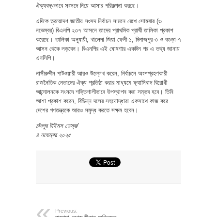
ঐক্যবদ্ধভাবে সংসদে নিয়ে আসার পরিকল্পনা করছে।
এদিকে ত্রয়োদশ জাতীয় সংসদ নির্বাচন সামনে রেখে সোমবার (৩
নভেম্বর) বিএনপি ২৩৭ আসনে তাদের প্রাথমিক প্রার্থী তালিকা প্রকাশ
করেছে। তালিকা অনুযায়ী, খালেদা জিয়া ফেনী-১, দিনাজপুর-৩ ও বগুড়া-৭
আসন থেকে লড়বেন। বিএনপির এই ঘোষণার একদিন পর এ তথ্য জানায়
এনসিপি।
নাসীরুদ্দীন পাটওয়ারী আরও উল্লেখ করেন, নির্বাচনে অংশগ্রহণকারী
রাজনৈতিক নেতাদের ঐক্য প্রতিষ্ঠা করার মাধ্যমে ফ্যাসিবাদ বিরোধী
আন্দোলনকে সংসদে শক্তিশালীভাবে উপস্থাপন করা সম্ভব হবে। তিনি
আশা প্রকাশ করেন, বিভিন্ন দলের সহযোদ্ধারা একসাথে কাজ করে
দেশের গণতন্ত্রকে আরও সমৃদ্ধ করতে সক্ষম হবেন।
চাঁদপুর টাইমস ডেস্ক/
৪ নভেম্বর ২০২৫
Previous: