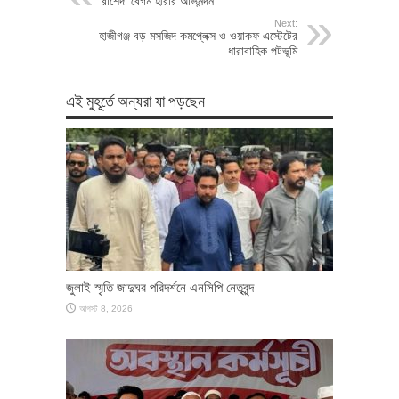
রাশেদা বেগম হীরার অভিনন্দন
Next:
হাজীগঞ্জ বড় মসজিদ কমপ্লেক্স ও ওয়াকফ এস্টেটের
ধারাবাহিক পটভূমি
এই মুহূর্তে অন্যরা যা পড়ছেন
জুলাই স্মৃতি জাদুঘর পরিদর্শনে এনসিপি নেতৃবৃন্দ
আগস্ট 8, 2026