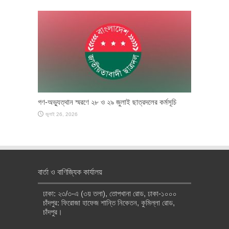
গণ-অভ্যুত্থান স্মরণে ২৮ ও ২৯ জুলাই ছাত্রদলের কর্মসূচি
জুলাই 26, 2026
বার্তা ও বাণিজ্যিক কার্যালয়
ঢাকা: ২৩/৩-এ (৩য় তলা), তোপখানা রোড, ঢাকা-১০০০
চাঁদপুর: ফিরোজা হাফেজ শান্তি নিকেতন, কুমিল্লা রোড,
চাঁদপুর।