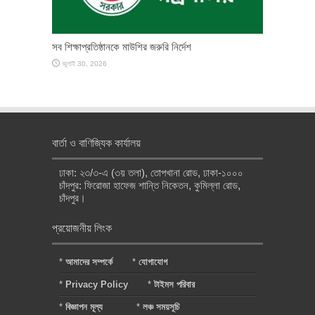
সব শিক্ষাপ্রতিষ্ঠানকে মাউশির জরুরি নির্দেশ
জুলাই 30, 2026
বার্তা ও বাণিজ্যিক কার্যালয়
ঢাকা: ২৩/৩-এ (৩য় তলা), তোপখানা রোড, ঢাকা-১০০০
চাঁদপুর: ফিরোজা হাফেজ শান্তি নিকেতন, কুমিল্লা রোড,
চাঁদপুর।
প্রয়োজনীয় লিংক
*
আমাদের সম্পর্কে
*
যোগাযোগ
*
Privacy Policy
*
টাইমস পরিবার
*
বিজ্ঞাপন মূল্য
*
লঞ্চ সময়সূচি