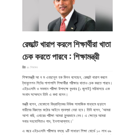
রেজাল্ট খারাপ করলে শিক্ষার্থীরা খাতা
চেক করতে পারবে : শিক্ষামন্ত্রী
in
শিক্ষাঙ্গন
শিক্ষামন্ত্রী আ ন ম এহছানুল হক মিলন বলেছেন, রেজাল্ট খারাপ করলে
ট্যাবুলেশন শিটের পাশাপাশি শিক্ষার্থীরা পরীক্ষার খাতাও চেক করতে পারবে।
এইচএসসি ও সমমান পরীক্ষা উপলক্ষে বুধবার (১ জুলাই) সচিবালয়ে এক
সংবাদ সম্মেলনে তিনি এ কথা বলেন।
মন্ত্রী বলেন, যেকোনো বিভ্রান্তিকর নিউজ সামাজিক মাধ্যমে ছড়ালে
দায়ীদের বিরুদ্ধে কঠোর আইনে ব্যবস্থা নেয়া হবে। তিনি বলেন, ‘আমরা
আশা করি, এবারের পরীক্ষা আমরা সুন্দরভাবে নেব। এ ক্ষেত্রে আমরা
সবার সহযোগিতাও পাব, ইনশাআল্লাহ।’
এ বছর এইচএসসি পরীক্ষায় বসছে ৯টি সাধারণ শিক্ষা বোর্ডে ১০ লাখ ৬৯