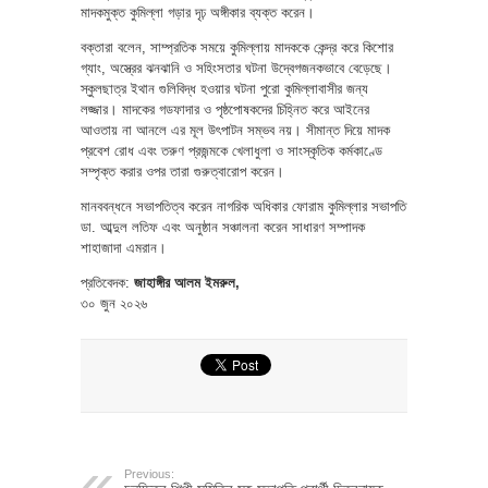
মাদকমুক্ত কুমিল্লা গড়ার দৃঢ় অঙ্গীকার ব্যক্ত করেন।
বক্তারা বলেন, সাম্প্রতিক সময়ে কুমিল্লায় মাদককে কেন্দ্র করে কিশোর
গ্যাং, অস্ত্রের ঝনঝানি ও সহিংসতার ঘটনা উদ্বেগজনকভাবে বেড়েছে।
স্কুলছাত্র ইথান গুলিবিদ্ধ হওয়ার ঘটনা পুরো কুমিল্লাবাসীর জন্য
লজ্জার। মাদকের গডফাদার ও পৃষ্ঠপোষকদের চিহ্নিত করে আইনের
আওতায় না আনলে এর মূল উৎপাটন সম্ভব নয়। সীমান্ত দিয়ে মাদক
প্রবেশ রোধ এবং তরুণ প্রজন্মকে খেলাধুলা ও সাংস্কৃতিক কর্মকাণ্ডে
সম্পৃক্ত করার ওপর তারা গুরুত্বারোপ করেন।
মানববন্ধনে সভাপতিত্ব করেন নাগরিক অধিকার ফোরাম কুমিল্লার সভাপতি
ডা. আব্দুল লতিফ এবং অনুষ্ঠান সঞ্চালনা করেন সাধারণ সম্পাদক
শাহাজাদা এমরান।
প্রতিবেদক:
জাহাঙ্গীর আলম ইমরুল,
৩০ জুন ২০২৬
Previous: