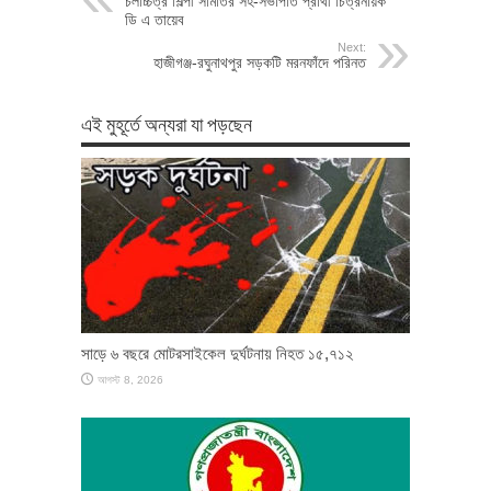
চলচ্চিত্র শিল্পী সমিতির সহ-সভাপতি প্রার্থী চিত্রনায়ক
ডি এ তায়েব
Next:
হাজীগঞ্জ-রঘুনাথপুর সড়কটি মরনফাঁদে পরিনত
এই মুহূর্তে অন্যরা যা পড়ছেন
সাড়ে ৬ বছরে মোটরসাইকেল দুর্ঘটনায় নিহত ১৫,৭১২
আগস্ট 8, 2026