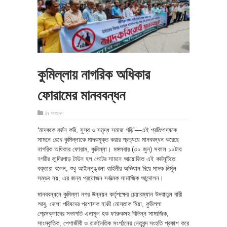
কুমিল্লায় নাগরিক অধিকার
ফোরামের মানববন্ধন
in
সারাদেশ
‘মাদককে বর্জন করি, সুস্থ ও সমৃদ্ধ সমাজ গড়ি’—এই প্রতিপাদ্যকে
সামনে রেখে কুমিল্লাকে মাদকমুক্ত করার প্রত্যয়ে মানববন্ধন করেছে
নাগরিক অধিকার ফোরাম, কুমিল্লা। মঙ্গলবার (৩০ জুন) সকাল ১০টায়
নগরীর কান্দিরপাড় টাউন হল গেটের সামনে আয়োজিত এই কর্মসূচিতে
বক্তারা বলেন, শুধু আইনশৃঙ্খলা বাহিনীর অভিযান দিয়ে মাদক নির্মূল
সম্ভব নয়; এর জন্য প্রয়োজন সর্বাত্মক সামাজিক আন্দোলন।
মানববন্ধনে কুমিল্লা নগর উন্নয়ন কর্তৃপক্ষের চেয়ারম্যান উদবাতুল বারী
আবু, জেলা পরিষদের প্রশাসক হাজী মোস্তাক মিয়া, কুমিল্লা
প্রেসক্লাবের সভাপতি এনামুল হক ফারুকসহ বিভিন্ন সামাজিক,
সাংস্কৃতিক, পেশাজীবী ও রাজনৈতিক সংগঠনের নেতৃবৃন্দ সংহতি প্রকাশ করে