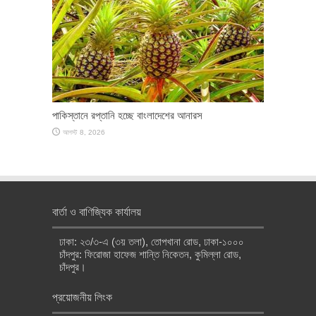
পাকিস্তানে রপ্তানি হচ্ছে বাংলাদেশের আনারস
আগস্ট 8, 2026
বার্তা ও বাণিজ্যিক কার্যালয়
ঢাকা: ২৩/৩-এ (৩য় তলা), তোপখানা রোড, ঢাকা-১০০০
চাঁদপুর: ফিরোজা হাফেজ শান্তি নিকেতন, কুমিল্লা রোড,
চাঁদপুর।
প্রয়োজনীয় লিংক