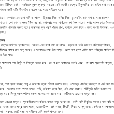
চিকিৎসা নেই। প্রতিরোধমূলক ব্যবস্থা সবচেয়ে বেশি জরুরি। ডেঙ্গু ও চিকুনগুনিয়া হয় এডিস মশা থেকে
আমার ঘরেই এটির উৎপত্তি। ঘরেও হয়, ঘরের বাইরেও হয়।
াড়ে। কোথাও যেন জমা পানি না থাকে। ফ্রিজের নিচে, এসির নিচে, ফুলের টব, ছাদ বাগান, ঘরের চারপাশ,
 থাকে। দেখা গেল বাথরুম ইউজ হয় না, ওখানকার জমা পানিতেও মশা ডিম পাড়ে। মশার কামড় থেকে নিজেক
রবাড়ি পরিষ্কার করতে হবে। বাচ্চাদের ফুল প্যান্ট পরিয়ে রাখা, ঘুমাতে গেলে দিনে ও রাতে মশারি টানানো, এগ
ল্লাহ।
য়োজন
 বাইরের দায়িত্ব প্রশাসনের। কোথাও যেন জমা পানি না থাকে। সড়কে বা খালি জায়গায় পরিত্যক্ত টায়ার,
্ল্যাস্টিকের চায়ের কাপ পড়ে থাকে। এগুলোতেও মশা ডিম পাড়ে। আগে বলা হতো এডিস মশা পরিষ্কার পানিতে ড
তেও ডিম পাড়ে।
পদক্ষেপে মশা নির্মূল বা নিয়ন্ত্রণ করতে হবে। তা না হলে আমাদের রেহাই নেই। যে হারে প্রাদুর্ভাব বাড়ছে,
িনি।
্যথা, মাথা ব্যথা হলেই ডেঙ্গু ও করোনার নমুনা পরীক্ষা করাতে হবে। এক্ষেত্রে মোটেই অবহেলা বা দেরি করা যা
ে হবে। অনেকে সময় ক্ষেপণ করেন, দেখি, ভাইরাস জ্বর কিনা, এই-সেই বলেন। পরিস্থিতি জটিল হওয়ার পর
সমস্যা হয়। কিন্তু আগে পরীক্ষা করলে আগেভাগেই জানা যায়। জটিলতাও এড়ানো সম্ভব হয়।
িকিৎসা নেওয়া সম্ভব। প্যারাসিটামলের বাইরে কোনো ওষুধ খাবেন না। বেশি বেশি লিকুইড খাবেন। আর যদি খ
য়, অথবা যাদের অন্য রোগ আছে; ডায়াবেটিকস, হাইপেশার, কিডনি, লিভার ও ক্যান্সারের রোগীদের হাসপাতালে
ালো। বয়স্ক, ছোট বাচ্চা ও নারীদের বেশি সতর্ক থাকতে হবে।