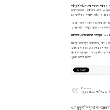
জানুয়ারি থেকে ডেঙ্গু শনাক্ত প্রায় ৭ 
চলতি বছরের ১ জানুয়ারি থেকে ১৯ জুন
৪০ দশমিক ৮ শতাংশ নারী। এ বছর এখ
২০২৩ সালে সারাদেশে ডেঙ্গুতে এক হ
২০২৪ সালে ডেঙ্গুতে মৃত্যু ৫৭৫ জন
জানুয়ারি থেকে করোনা শনাক্ত ৩৮৭ 
স্বাস্থ্য অধিদপ্তর জানিয়েছে, গত ১
এসময়ে করোনায় মারা গেছেন সাতজন। 
শনাক্ত হয়েছেন। আগের দিন ১৮ জুন
সূত্র: জাগো নিউজ
Previous:
কচুয়ায় মাঠের পানিতে ভাসছ
এই মুহূর্তে অন্যরা যা পড়ছেন