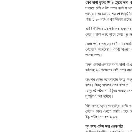
বেশি লার্ভা ফুলের টব ও ট্রেতে জমা প
সবচেয়ে বেশি এডিস মশার লার্ভা পাও
পানিতে। এছাড়া ২২ শতাংশ সিমেন্ট নি
পাইপে, ১০ শতাংশ প্লাস্টিকের পাত্র
আইইডিসিআর-এর পরিচালক অধ্যাপক ডা
গেছে। ঢাকা ও চট্টগ্রামে ডেঙ্গুর প্
জেলা পর্যায়ে সবচেয়ে বেশি মশার লার
পেয়েছেন গবেষকেরা। এরপর মাগুরায় 
পাওয়া গেছে।
অন্য এলাকাগুলোতে মশার লার্ভা পাও
কটিতেই ৬০ শতাংশের বেশি মশার লার্
বরগুনায় ডেঙ্গুর ভয়াববহতার বিষয়ে অধ্
রাখে। কিন্তু অনেকে ঢেকে রাখে না।
ডেঙ্গুর হটস্পটগুলো চিহ্নিত হয়েছে সে
সুপারিশও করা হয়েছে।
তিনি বলেন, জ্বরে আক্রান্ত রোগীর এ
পেলেও এবছর এখনো পাইনি। তবে গত বছ
চিকুনগুনিয়া শনাক্ত হয়েছে।
মূল কাজ এডিস মশা থেকে বাঁচা
এ বিষয়ে ইমেরিটাস অধ্যাপক ডা. এ বি