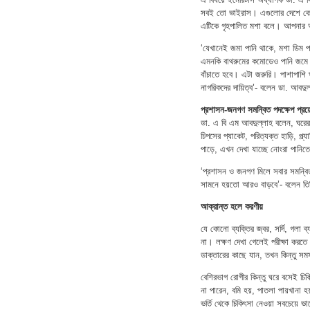
সবই তো ভাইরাস। এগুলোর দেশে কোনো 
এটিকে গৃহপালিত মশা বলে। আপনার 
‘যেখানেই জমা পানি থাকে, মশা ডিম প
এমনকি বাথরুমের কমোডেও পানি জমে
বাঁচাতে হবে। এটা জরুরি। পাশাপাশি ঘ
নাগরিকদের দায়িত্ব’- বলেন ডা. আবদু
প্রশাসন-জনগণ সমন্বিত পদক্ষেপ প্র
ডা. এ বি এম আবদুল্লাহ বলেন, ঘরের
চিপসের প্যাকেট, পরিত্যক্ত হাড়ি, প
পাড়ে, এখন দেখা যাচ্ছে নোংরা পানি
‘প্রশাসন ও জনগণ মিলে সবার সমন্বিত 
সামনে হয়তো আরও বাড়বে’- বলেন ত
আক্রান্ত হলে করণীয়
যে কোনো ব্যক্তির জ্বর, সর্দি, গলা ব
না। লক্ষণ দেখা গেলেই পরীক্ষা করত
ডাক্তারের কাছে যান, তখন কিন্তু 
বেশিরভাগ রোগীর কিন্তু ঘরে বসেই চ
না পারেন, বমি হয়, পাতলা পায়খানা হ
ভর্তি থেকে চিকিৎসা নেওয়া সবচেয়ে ভ