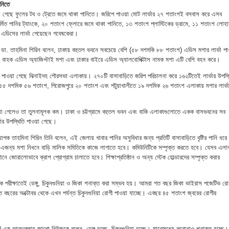
ানিতে
য়া গেছে ফুলের টব ও ট্রেতে জমে থাকা পানিতে। জরিপে পাওয়া মোট লার্ভার ২৭ শতাংশই বসবাস করে এসব
র্মিত পানির ট্যাংকে, ২০ শতাংশ ফ্লোরে জমে থাকা পানিতে, ১৩ শতাংশ প্লাস্টিকের ড্রামে, ১১ শতাংশ লোহা
ে এডিসের লার্ভা পেয়েছেন গবেষকেরা।
. তাহমিনা শিরিন বলেন, ঢাকায় বহুতল ভবনে সবচেয়ে বেশি (৫৮ দশমকি ৮৮ শতাংশ) এডিস মশার লার্ভা পা
রধান বাহক এডিস অ্যাজিপ্টাই মশা এবং ঢাকার বাইরে এডিস অ্যালবোপিক্টাস নামক মশা এটি বেশি বহন করে।
্ভা পাওয়া গেছে ঝিনাইদহ পৌরসভা এলাকায়। ২৭০টি বাসাবাড়িতে জরিপ পরিচালনা করে ১৬২টিতেই লার্ভার উপস্থ
৫৫ দশমিক ৫৬ শতাংশ, পিরোজপুরে ২০ শতাংশ এবং পটুয়াখালীতে ১৯ দশমিক ২৬ শতাংশ এলাকায় মশার লার্ভা
য়া গেলেও তা তুলনামূলক কম। ঢাকা ও চট্টগ্রামে বহুতল ভবন এবং বাকি এলাকাগুলোতে একক বাসভবনের সব
ভার উপস্থিতি পাওয়া গেছে।
যাপক তাহমিনা শিরিন তিনি বলেন, এই জেলায় খাবার পানির অসুবিধার জন্য প্রতিটি বাসাবাড়িতে বৃষ্টির পানি ধরে
 এজন্য মশা নিধনে বাড়ি মালিক সমিতিকে কাজে লাগাতে হবে। কমিউনিটিকে সম্পৃক্ত করতে হবে। যেসব এলা
খানে জোরালোভাবে ক্রাশ প্রোগ্রাম চালাতে হবে। শিক্ষাপ্রতিষ্ঠান ও অন্য স্টেক হোল্ডারদের সম্পৃক্ত করার
ক পরীক্ষাতেই ডেঙ্গু, চিকুনগুনিয়া ও জিকা শনাক্ত করা সম্ভব হয়। আমরা গত বছর জিকা ভাইরাস পজেটিভ রো
রের অক্টোবর থেকে এখন পর্যন্ত চিকুনগুনিয়া রোগী পাওয়া যাচ্ছে। এবছর ৪৫ শতাংশ জ্বরের রোগীর
 এম আবদুল্লাহ জাগো নিউজকে বলেন, ডেঙ্গু হচ্ছে, চিকুনগুনিয়া হচ্ছে। মাঝেমধ্যে করোনাও শনাক্ত হচ্ছে।