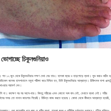
ে ভোগাচ্ছে চিকুনগুনিয়াও
য়। গত ১২ জুন থেকে চিকুনগুনিয়ার লক্ষণ দেখা দেয় তার। হালকা জ্বর ও হাড়গোড়ে ব্যথা। মুভ করাও কঠিন হ
কেল কলেজ হাসপাতালে নমুনা পরীক্ষা করে নিশ্চিত হন, তিনি চিকুনগুনিয়ায় আক্রান্ত। চিকিৎসক নাপা এক্সটেন
 খাওয়ার পরামর্শ দেন।
বেশি না। কতক্ষণ পর পর আসে-যায়। কিন্তু শরীরের এমন কোনো অঙ্গ বাদ নেই, যেখানে ব্যথা নেই। শরীর
ঈদের সময় তো নানান জায়গায় গিয়েছি। বিভিন্ন কাজ করতে হয়েছে। কোথা থেকে কীভাবে আক্রান্ত হয়েছি,
তালুকদার। বেশ কয়েকদিন ধরে প্রচণ্ড শরীর ব্যথা, হালকা জ্বর ও শরীরিক দুর্বলতায় ভুগছেন। হাঁটার শক্তিও