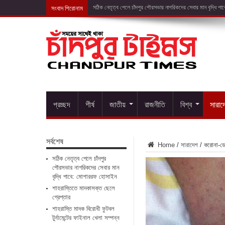
সংবাদ শিরোনাম
শাহরাস্তিতে মাদ
প্রচ্ছদ
শীর্ষ
জাতীয়
রাজনীতি
বিশ্ব
সারাদ
সর্বশেষ
Home
/
সারাদেশ
/
করোনা-ডেঙ্
সঠিক নেতৃত্ব পেলে চাঁদপুর
পৌরসভার নাগরিকদের সেবার মান
বৃদ্ধি পাবে: মোশাররফ হোসাইন
শাহরাস্তিতে মাদকাসক্ত ছেলে
গ্রেপ্তার
শাহরাস্তি মাদক বিরোধী ফুটবল
টুর্নামেন্টের ফাইনাল খেলা সম্পন্ন