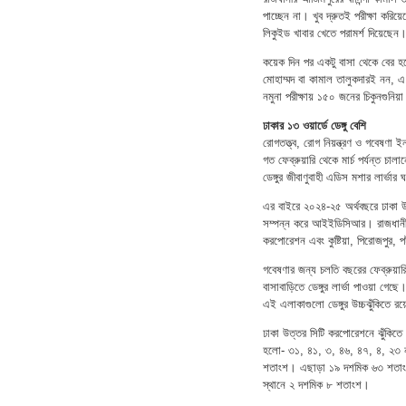
পাচ্ছেন না। খুব দ্রুতই পরীক্ষা করি
লিকুইড খাবার খেতে পরামর্শ দিয়েছেন
কয়েক দিন পর একটু বাসা থেকে বের হয়ে
মোহাম্মদ বা কামাল তালুকদারই নন, এ
নমুনা পরীক্ষায় ১৫০ জনের চিকুনগুনি
ঢাকার ১৩ ওয়ার্ডে ডেঙ্গু বেশি
রোগতত্ত্ব, রোগ নিয়ন্ত্রণ ও গবেষণা 
গত ফেব্রুয়ারি থেকে মার্চ পর্যন্ত চাল
ডেঙ্গুর জীবাণুবাহী এডিস মশার লার্ভার 
এর বাইরে ২০২৪-২৫ অর্থবছরে ঢাকা উত
সম্পন্ন করে আইইডিসিআর। রাজধানীর 
করপোরেশন এবং কুষ্টিয়া, পিরোজপুর, 
গবেষণার জন্য চলতি বছরের ফেব্রুয়ার
বাসাবাড়িতে ডেঙ্গুর লার্ভা পাওয়া গেছ
এই এলাকাগুলো ডেঙ্গুর উচ্চঝুঁকিতে র
ঢাকা উত্তর সিটি করপোরেশনে ঝুঁকিতে 
হলো- ৩১, ৪১, ৩, ৪৬, ৪৭, ৪, ২৩ ন
শতাংশ। এছাড়া ১৯ দশমিক ৬৩ শতাংশ 
স্থানে ২ দশমিক ৮ শতাংশ।