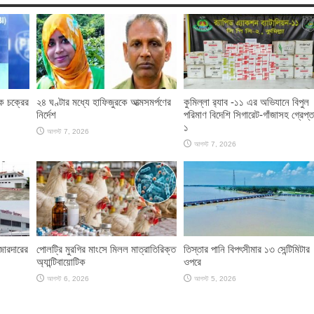
াক চক্রের
২৪ ঘণ্টার মধ্যে হাফিজুরকে আত্মসমর্পণের
কুমিল্লা র‌্যাব -১১ এর অভিযানে বিপুল
নির্দেশ
পরিমাণ বিদেশি সিগারেট-গাঁজাসহ গ্রেপ্ত
১
আগস্ট 7, 2026
আগস্ট 7, 2026
জোরদারের
পোলট্রি মুরগির মাংসে মিলল মাত্রাতিরিক্ত
তিস্তার পানি বিপৎসীমার ১৩ সেন্টিমিটার
অ্যান্টিবায়োটিক
ওপরে
আগস্ট 6, 2026
আগস্ট 5, 2026