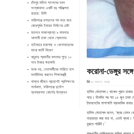
চাঁদপুর মহিলা সাংসদের ভবন
সংস্কারসহ একটি বড় পরিকল্পনা
রয়েছে: ডিসি
ফরিদগঞ্জে চলাচলের পথ বন্ধ করে
জোরপূর্বক ইমারত নির্মাণের চেষ্টা
মতলবে সাজাপ্রাপ্ত ৯ মামলার
আসামী ঢাকা থেকে গ্রেফতার
হাইমচরে চারাগাছ ও খেলোয়াড়দের
মাঝে জার্সি বিতরণ
কচুয়ায় প্রবাসীর বসতঘর পুড়ে ১০
লাখ টাকার ক্ষয়ক্ষতি
করোনা-ডেঙ্গুর সঙ্গ
মঞ্চে নয়, নেতাকর্মীদের সারিতে বসে
মতবিনিময় করলেন শিক্ষামন্ত্রী
​বাস্তব জীবনে প্রয়োগই প্রশিক্ষণের
in
সারাদেশ
,
স্বাস্থ্য
সার্থকতা, ফরিদগঞ্জে দুর্যোগ
হালিম মোহাম্মদ। থাকেন পুরান ঢাকা
ব্যবস্থাপনা কোর্সের উদ্বোধন
পড়ে। তিনদিন পর গত ১৫ জুন ঢাকা মেডি
ট্যাবলেটের পাশাপাশি স্বাভাবিক খাবার
হালিম মোহাম্মদ বলেন, ‘জ্বর তেমন 
নাড়াচাড়া করা যায় না, এতই ব্যথা। 
বুঝতে পারিনি।’
রাজধানীর আজিমপুরের বাসিন্দা কামাল 