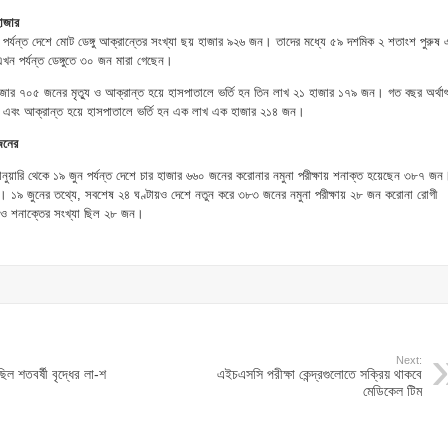
হাজার
 পর্যন্ত দেশে মোট ডেঙ্গু আক্রান্তের সংখ্যা ছয় হাজার ৯২৬ জন। তাদের মধ্যে ৫৯ দশমিক ২ শতাংশ পুরুষ 
ন পর্যন্ত ডেঙ্গুতে ৩০ জন মারা গেছেন।
াজার ৭০৫ জনের মৃত্যু ও আক্রান্ত হয়ে হাসপাতালে ভর্তি হন তিন লাখ ২১ হাজার ১৭৯ জন। গত বছর অর্থা
ের এবং আক্রান্ত হয়ে হাসপাতালে ভর্তি হন এক লাখ এক হাজার ২১৪ জন।
জনের
 জানুয়ারি থেকে ১৯ জুন পর্যন্ত দেশে চার হাজার ৬৬০ জনের করোনার নমুনা পরীক্ষায় শনাক্ত হয়েছেন ৩৮৭ জন
১৯ জুনের তথ্যে, সবশেষ ২৪ ঘণ্টায়ও দেশে নতুন করে ৩৮৩ জনের নমুনা পরীক্ষায় ২৮ জন করোনা রোগী
ও শনাক্তের সংখ্যা ছিল ২৮ জন।
Next:
িল শতবর্ষী বৃদ্ধের লা-শ
এইচএসসি পরীক্ষা কেন্দ্রগুলোতে সক্রিয় থাকবে
মেডিকেল টিম