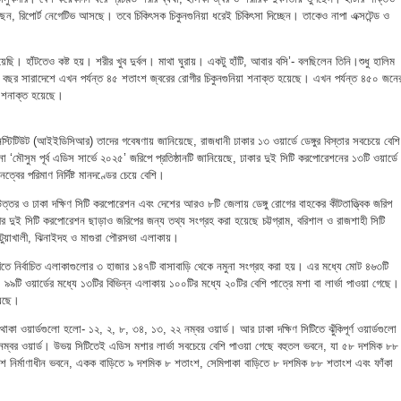
য়েছেন, রিপোর্ট নেগেটিভ আসছে। তবে চিকিৎসক চিকুনগুনিয়া ধরেই চিকিৎসা দিচ্ছেন। তাকেও নাপা এক্সটেন্ড ও
।
ছি। হাঁটতেও কষ্ট হয়। শরীর খুব দুর্বল। মাথা ঘুরায়। একটু হাঁটি, আবার বসি’- বলছিলেন তিনি।শুধু হালিম
 বছর সারাদেশে এখন পর্যন্ত ৪৫ শতাংশ জ্বরের রোগীর চিকুনগুনিয়া শনাক্ত হয়েছে। এখন পর্যন্ত ৪৫০ জনে
য়া শনাক্ত হয়েছে।
ইনস্টিটিউট (আইইডিসিআর) তাদের গবেষণায় জানিয়েছে, রাজধানী ঢাকার ১৩ ওয়ার্ডে ডেঙ্গুর বিস্তার সবচেয়ে বেশ
ানো ‘মৌসুম পূর্ব এডিস সার্ভে ২০২৫’ জরিপে প্রতিষ্ঠানটি জানিয়েছে, ঢাকার দুই সিটি করপোরেশনের ১৩টি ওয়ার্ডে
ঘনত্বের পরিমাণ নির্দিষ্ট মানদণ্ডের চেয়ে বেশি।
্তর ও ঢাকা দক্ষিণ সিটি করপোরেশন এবং দেশের আরও ৮টি জেলায় ডেঙ্গু রোগের বাহকের কীটতাত্ত্বিক জরিপ
দুই সিটি করপোরেশন ছাড়াও জরিপের জন্য তথ্য সংগ্রহ করা হয়েছে চট্টগ্রাম, বরিশাল ও রাজশাহী সিটি
পটুয়াখালী, ঝিনাইদহ ও মাগুরা পৌরসভা এলাকায়।
িতে নির্বাচিত এলাকাগুলোর ৩ হাজার ১৪৭টি বাসাবাড়ি থেকে নমুনা সংগ্রহ করা হয়। এর মধ্যে মোট ৪৬৩টি
ে। ৯৯টি ওয়ার্ডের মধ্যে ১৩টির বিভিন্ন এলাকায় ১০০টির মধ্যে ২০টির বেশি পাত্রে মশা বা লার্ভা পাওয়া গেছে।
য়েছে।
থাকা ওয়ার্ডগুলো হলো- ১২, ২, ৮, ৩৪, ১৩, ২২ নম্বর ওয়ার্ড। আর ঢাকা দক্ষিণ সিটিতে ঝুঁকিপূর্ণ ওয়ার্ডগুলো
ম্বর ওয়ার্ড। উভয় সিটিতেই এডিস মশার লার্ভা সবচেয়ে বেশি পাওয়া গেছে বহুতল ভবনে, যা ৫৮ দশমিক ৮৮
নির্মাণাধীন ভবনে, একক বাড়িতে ৯ দশমিক ৮ শতাংশ, সেমিপাকা বাড়িতে ৮ দশমিক ৮৮ শতাংশ এবং ফাঁকা