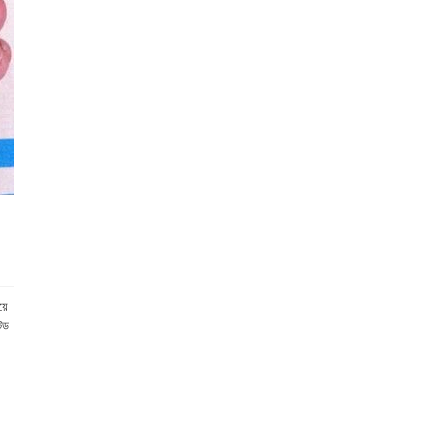
য়ে
্ড