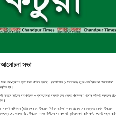
সে আলোচনা সভা
িয়ে পাক-হানাদার মুক্ত দিবস পালিত হয়েছে। বৃহস্পতিবার (৬ ডিসেম্বর) দুপুরে কোর্ট বিল্ডিংস্থ মক্তিযোদ্ধা
ুষ্ঠিত হয়।
হাজী আবদুল মবিনের সভাপতিত্বে ও মুক্তিযোদ্ধা সনতোষ চন্দ্র সেনের পরিচালনায় প্রধান অতিথির বক্তব্যে রাখ
ফরোজ।
া সহকারি কমিশনার (ভূমি) রুমন দে, উপজেলা নির্বাচন কর্মকর্তা আনোয়ার হোসেন।বক্তব্য রাখেন- উপজেলা
ডার আলহাজ্ব মো. জাবের মিয়া, উপজেলা আওয়ামীলীগের-সহ সভাপতি মুক্তিযোদ্ধা সহিদ দর্জি, সহকারি কমান্ড সফি