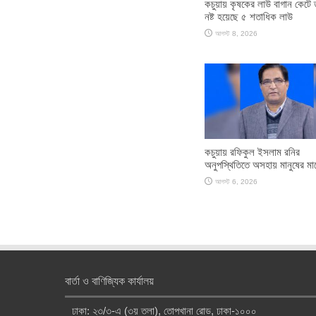
কচুয়ায় কৃষকের লাউ বাগান কেটে
নষ্ট হয়েছে ৫ শতাধিক লাউ
আগস্ট 8, 2026
কচুয়ায় রফিকুল ইসলাম রনির
অনুপস্থিতিতে অসহায় মানুষের মা
আগস্ট 6, 2026
বার্তা ও বাণিজ্যিক কার্যালয়
ঢাকা: ২৩/৩-এ (৩য় তলা), তোপখানা রোড, ঢাকা-১০০০