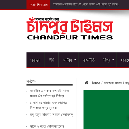
সংবাদ শিরোনাম
১
প্রচ্ছদ
শীর্ষ
জাতীয়
রাজনীতি
বিশ্ব
সারা
সর্বশেষ
Home
/
উপজেলা সংবাদ
/
কচু
আবাসিক এলাকায় রাত ৯টা থেকে
সকাল ৬টা পর্যন্ত হর্ন নিষিদ্ধ
১ লাখ ১৯ হাজার অবসরপ্রাপ্ত
শিক্ষকদের জন্য সুসংবাদ
তনু হত্যা মামলায় সাবেক সেনাসদস্য ফের গ্রেপ্তার
সাড়ে ৬ বছরে মোটরসাইকেল