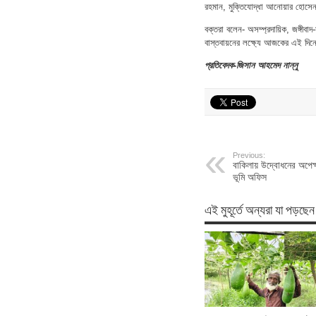
রহমান, মুক্তিযোদ্ধা আনোয়ার হোসেন
বক্তরা বলেন- অসম্প্রদায়িক, জঙ্গীবাদ
বাস্তবায়নের লক্ষ্যে আজকের এই দিনে
প্রতিবেদক-জিসান আহমেদ নান্নু
Previous:
বাকিলায় উদ্বোধনের অপেক্
ভূমি অফিস
এই মুহূর্তে অন্যরা যা পড়ছেন