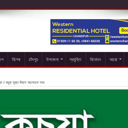
দেশ
বিশেষ
চাঁদপুর
উপজেলা
প্রযুক্তি
বিনোদন
আরো
য়া
/
কচুয়া মুক্ত দিবসে আলোচনা সভা