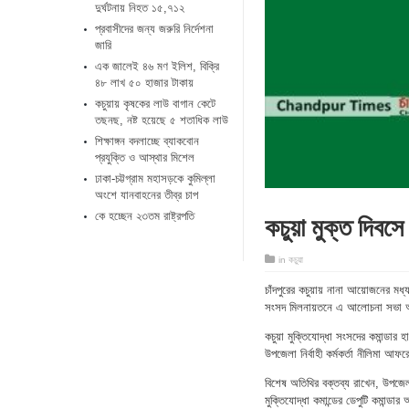
দুর্ঘটনায় নিহত ১৫,৭১২
প্রবাসীদের জন্য জরুরি নির্দেশনা
জারি
এক জালেই ৪৬ মণ ইলিশ, বিক্রি
৪৮ লাখ ৫০ হাজার টাকায়
কচুয়ায় কৃষকের লাউ বাগান কেটে
তছনছ, নষ্ট হয়েছে ৫ শতাধিক লাউ
শিক্ষাঙ্গন বদলাচ্ছে ব্যাকবোন
প্রযুক্তি ও আস্থার মিশেল
ঢাকা-চট্টগ্রাম মহাসড়কে কুমিল্লা
অংশে যানবাহনের তীব্র চাপ
কচুয়া মুক্ত দিব
কে হচ্ছেন ২৩তম রাষ্ট্রপতি
in
কচুয়া
চাঁদপুরের কচুয়ায় নানা আয়োজনের মধ্য দ
সংসদ মিলনায়তনে এ আলোচনা সভা অন
কচুয়া মুক্তিযোদ্ধা সংসদের কমান্ডার 
উপজেলা নির্বাহী কর্মকর্তা নীলিমা আ
বিশেষ অতিথির বক্তব্য রাখেন, উপজেল
মুক্তিযোদ্ধা কমান্ডের ডেপুটি কমান্